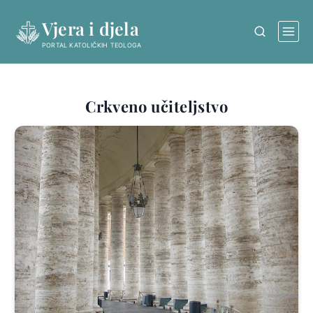
Skip
Vjera i djela
to
content
PORTAL KATOLIČKIH TEOLOGA
Crkveno učiteljstvo