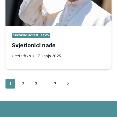
CRKVENO UČITELJSTVO
Svjetionici nade
Uredništvo
17. lipnja 2025.
Page
Sljedeća
1
2
3
…
7
navigation
stranica