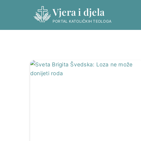
Skip
Vjera i djela
to
content
PORTAL KATOLIČKIH TEOLOGA