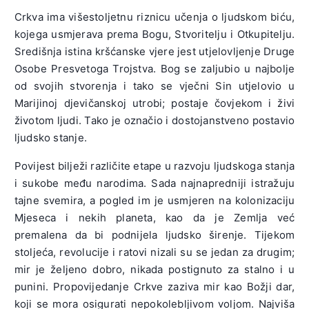
Crkva ima višestoljetnu riznicu učenja o ljudskom biću,
kojega usmjerava prema Bogu, Stvoritelju i Otkupitelju.
Središnja istina kršćanske vjere jest utjelovljenje Druge
Osobe Presvetoga Trojstva. Bog se zaljubio u najbolje
od svojih stvorenja i tako se vječni Sin utjelovio u
Marijinoj djevičanskoj utrobi; postaje čovjekom i živi
životom ljudi. Tako je označio i dostojanstveno postavio
ljudsko stanje.
Povijest bilježi različite etape u razvoju ljudskoga stanja
i sukobe među narodima. Sada najnapredniji istražuju
tajne svemira, a pogled im je usmjeren na kolonizaciju
Mjeseca i nekih planeta, kao da je Zemlja već
premalena da bi podnijela ljudsko širenje. Tijekom
stoljeća, revolucije i ratovi nizali su se jedan za drugim;
mir je željeno dobro, nikada postignuto za stalno i u
punini. Propovijedanje Crkve zaziva mir kao Božji dar,
koji se mora osigurati nepokolebljivom voljom. Najviša