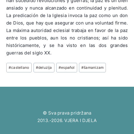
han sucedido revoluciones y guerras; la paz es un bien
ansiado y nunca alcanzado en continuidad y plenitud.
La predicación de la Iglesia invoca la paz como un don
de Dios, que hay que asegurar con una voluntad firme.
La máxima autoridad eclesial trabaja en favor de la paz
entre los pueblos, aun los no cristianos; así ha sido
históricamente, y se ha visto en las dos grandes
guerras del siglo XX.
Post
#
castellano
#
deluzija
#
español
#
šamanizam
Tags:
© Sva prava pridržana
2013.-2026. VJERA I DJELA