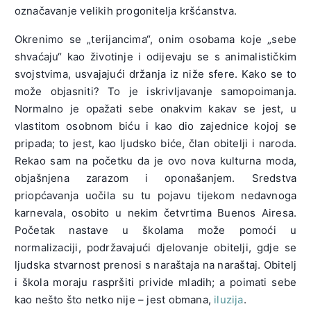
označavanje velikih progonitelja kršćanstva.
Okrenimo se „terijancima“, onim osobama koje „sebe
shvaćaju“ kao životinje i odijevaju se s animalističkim
svojstvima, usvajajući držanja iz niže sfere. Kako se to
može objasniti? To je iskrivljavanje samopoimanja.
Normalno je opažati sebe onakvim kakav se jest, u
vlastitom osobnom biću i kao dio zajednice kojoj se
pripada; to jest, kao ljudsko biće, član obitelji i naroda.
Rekao sam na početku da je ovo nova kulturna moda,
objašnjena zarazom i oponašanjem. Sredstva
priopćavanja uočila su tu pojavu tijekom nedavnoga
karnevala, osobito u nekim četvrtima Buenos Airesa.
Početak nastave u školama može pomoći u
normalizaciji, podržavajući djelovanje obitelji, gdje se
ljudska stvarnost prenosi s naraštaja na naraštaj. Obitelj
i škola moraju raspršiti privide mladih; a poimati sebe
kao nešto što netko nije – jest obmana,
iluzija
.