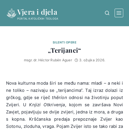
Skip
Vjera i djela
to
content
PORTAL KATOLIČKIH TEOLOGA
SILENTI OPERE
„Terijanci“
msgr. dr. Héctor Rubén Aguer
3. ožujka 2026.
Nova kulturna moda širi se među nama: mladi – a neki i
ne toliko – nazivaju se „terijancima“. Taj izraz dolazi iz
grčkog, gdje se riječ
thēríon
odnosi na životinju poput
Zvijeri. U
Knjizi Otkrivenja
, kojom se završava Novi
Zavjet, pojavljuju se dvije zvijeri, jedna iz mora, a druga
s kopna. Kršćanska predaja prepoznaje Zvijer kao
Sotonu, zloduha, vraga. Pojam Zvijer isto se tako rabi za