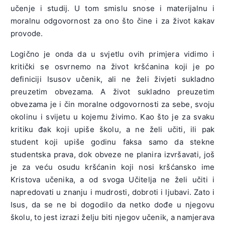
učenje i studij. U tom smislu snose i materijalnu i
moralnu odgovornost za ono što čine i za život kakav
provode.
Logično je onda da u svjetlu ovih primjera vidimo i
kritički se osvrnemo na život kršćanina koji je po
definiciji Isusov učenik, ali ne želi živjeti sukladno
preuzetim obvezama. A život sukladno preuzetim
obvezama je i čin moralne odgovornosti za sebe, svoju
okolinu i svijetu u kojemu živimo. Kao što je za svaku
kritiku đak koji upiše školu, a ne želi učiti, ili pak
student koji upiše godinu faksa samo da stekne
studentska prava, dok obveze ne planira izvršavati, još
je za veću osudu kršćanin koji nosi kršćansko ime
Kristova učenika, a od svoga Učitelja ne želi učiti i
napredovati u znanju i mudrosti, dobroti i ljubavi. Zato i
Isus, da se ne bi dogodilo da netko dođe u njegovu
školu, to jest izrazi želju biti njegov učenik, a namjerava