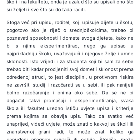
školi i na fakultetu, onda je uzalud što su upisali ono što
su željeli i sve što su do tada radili.
Stoga već pri upisu, roditelj koji upisuje dijete u školu,
pogotovo ako je riječ o srednjoškolcima, trebao bi
poznavati sposobnosti i domete svoga djeteta, kako ne
bi s njime eksperimentirao, nego ga upisao u
najprikladniju školu, uvažavajući i njegove želje i umne
sklonosti. Isto vrijedi i za studenta koji bi sam za sebe
trebao biti kadar procijeniti svoj domet i sklonost prema
određenoj struci, to jest disciplini, u protivnom riskira
ne završiti studij i razočarati se u sebi, ili pak nanijeti
bolno razočaranje i onima oko sebe. Da se ne bi
događali takvi promašaji i eksperimentiranja, svaka
škola ili fakultet uredno ističu uvjete upisa i kriterije
prema kojima se obavlja upis. Tako da svatko već
unaprijed, videći uvjete, može znati o kakvoj se školi ili
znanstvenoj grani radi, te može znati koliko ga
ponuđeni program privlači ili odbija. Štoviše, može