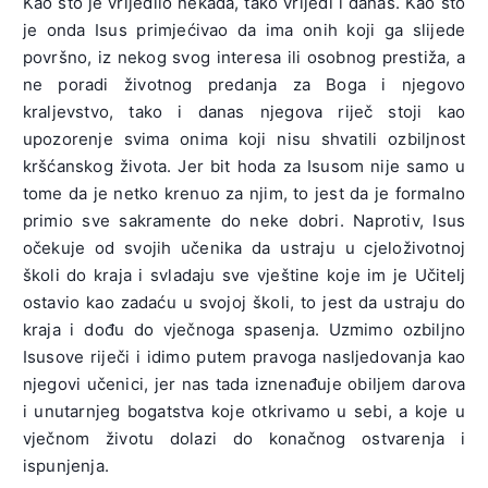
Kao što je vrijedilo nekada, tako vrijedi i danas. Kao što
je onda Isus primjećivao da ima onih koji ga slijede
površno, iz nekog svog interesa ili osobnog prestiža, a
ne poradi životnog predanja za Boga i njegovo
kraljevstvo, tako i danas njegova riječ stoji kao
upozorenje svima onima koji nisu shvatili ozbiljnost
kršćanskog života. Jer bit hoda za Isusom nije samo u
tome da je netko krenuo za njim, to jest da je formalno
primio sve sakramente do neke dobri. Naprotiv, Isus
očekuje od svojih učenika da ustraju u cjeloživotnoj
školi do kraja i svladaju sve vještine koje im je Učitelj
ostavio kao zadaću u svojoj školi, to jest da ustraju do
kraja i dođu do vječnoga spasenja. Uzmimo ozbiljno
Isusove riječi i idimo putem pravoga nasljedovanja kao
njegovi učenici, jer nas tada iznenađuje obiljem darova
i unutarnjeg bogatstva koje otkrivamo u sebi, a koje u
vječnom životu dolazi do konačnog ostvarenja i
ispunjenja.