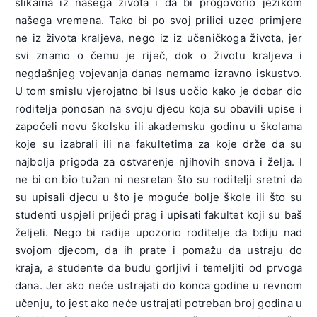
slikama iz našega života i da bi progovorio jezikom
našega vremena. Tako bi po svoj prilici uzeo primjere
ne iz života kraljeva, nego iz iz učeničkoga života, jer
svi znamo o čemu je riječ, dok o životu kraljeva i
negdašnjeg vojevanja danas nemamo izravno iskustvo.
U tom smislu vjerojatno bi Isus uočio kako je dobar dio
roditelja ponosan na svoju djecu koja su obavili upise i
započeli novu školsku ili akademsku godinu u školama
koje su izabrali ili na fakultetima za koje drže da su
najbolja prigoda za ostvarenje njihovih snova i želja. I
ne bi on bio tužan ni nesretan što su roditelji sretni da
su upisali djecu u što je moguće bolje škole ili što su
studenti uspjeli prijeći prag i upisati fakultet koji su baš
željeli. Nego bi radije upozorio roditelje da bdiju nad
svojom djecom, da ih prate i pomažu da ustraju do
kraja, a studente da budu gorljivi i temeljiti od prvoga
dana. Jer ako neće ustrajati do konca godine u revnom
učenju, to jest ako neće ustrajati potreban broj godina u