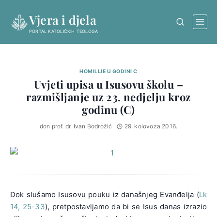
Skip
Vjera i djela
to
content
PORTAL KATOLIČKIH TEOLOGA
HOMILIJE U GODINI C
Uvjeti upisa u Isusovu školu –
razmišljanje uz 23. nedjelju kroz
godinu (C)
don prof. dr. Ivan Bodrožić
29. kolovoza 2016.
Dok slušamo Isusovu pouku iz današnjeg Evanđelja (
Lk
14, 25-33
), pretpostavljamo da bi se Isus danas izrazio