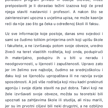
pretpostaviti je li dorastao težini izazova koji će pred
njega staviti nastavnici i profesori. A nakon što se
zainteresirani upozna s uvjetima upisa, ne može kasnije
reći da nije zao što ga čeka u određenoj školi ili faksu.
Uz sve informacije koje postoje, danas smo svjedoci i
sami se čudimo tolikim primjerima onih koji upišu škole
i fakultete, a ne izvršavaju potom svoje obveze, uredno
živeći na teret vlastitih roditelja, koji onda, podupirući
ih materijalno, podupiru ih u biti u neradu i
neodgovornosti, u lijenosti i zapuštenosti. Upravo zato
jer im želimo sve najbolje, čudimo se srednjoškolcu i
đaku koji se lijenošću upropaštava ili ne razvija svoje
sposobnosti. A još više roditelja koji nisu kadri prekinuti
agoniju i svoje dijete staviti na put dobra. Takvi koji ne
žele izvršavati svoje obveze, možda su teoretski bili
upoznati sa zahtjevima škole ili studija, ali nisu marili,
jer su im prvotni ciljevi bili neki drugotni, a ne ozbiljno