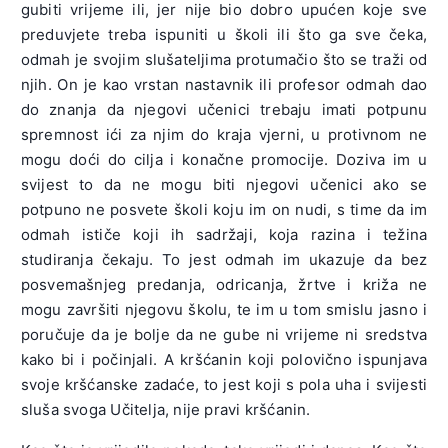
gubiti vrijeme ili, jer nije bio dobro upućen koje sve
preduvjete treba ispuniti u školi ili što ga sve čeka,
odmah je svojim slušateljima protumačio što se traži od
njih. On je kao vrstan nastavnik ili profesor odmah dao
do znanja da njegovi učenici trebaju imati potpunu
spremnost ići za njim do kraja vjerni, u protivnom ne
mogu doći do cilja i konačne promocije. Doziva im u
svijest to da ne mogu biti njegovi učenici ako se
potpuno ne posvete školi koju im on nudi, s time da im
odmah ističe koji ih sadržaji, koja razina i težina
studiranja čekaju. To jest odmah im ukazuje da bez
posvemašnjeg predanja, odricanja, žrtve i križa ne
mogu završiti njegovu školu, te im u tom smislu jasno i
poručuje da je bolje da ne gube ni vrijeme ni sredstva
kako bi i počinjali. A kršćanin koji polovično ispunjava
svoje kršćanske zadaće, to jest koji s pola uha i svijesti
sluša svoga Učitelja, nije pravi kršćanin.