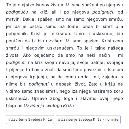
To je otajstvo Isusov života. Mi smo spašeni po njegovu
podignuću
na križ, ali i po njegovu
podignuću
od
mrtvih. Dakle, spašeni smo ne samo njegovom smrću,
jer da je ostalo samo na tome, onda bi smrt bila
pobjednik. Krist je uskrsnuo. Umro i uskrsnuo, bio
ponižen da bi bio uzvišen. Mi smo spašeni Kristovom
smrću i njegovim uskrsnućem. To je i tajna našega
života. Ako osjećamo da smo na neki način i mi
podignuti
na križ svojih nevolja, svoje patnje, svojega
trpljenja, trebamo znati da smo time povezani s Isusom
u njegovu trpljenju, pa da ćemo onda i mi, zajedno s
njime biti
podignuti
u nebeski život. Zato u križu ne
vidimo samo znak smrti, nego iza njega naziremo zoru
uskrsnuća. Upravo zbog toga i slavimo ovaj lijepo
blagdan
Uzvišenja svetoga Križa.
Post
#
Uzvišenje Svetoga Križa
#
Uzvišenje Svetoga Križa - homilije
Tags: