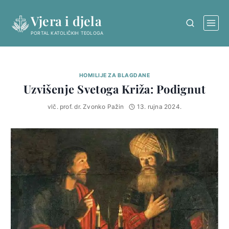
Skip
Vjera i djela
to
content
PORTAL KATOLIČKIH TEOLOGA
HOMILIJE ZA BLAGDANE
Uzvišenje Svetoga Križa: Podignut
vlč. prof. dr. Zvonko Pažin
13. rujna 2024.