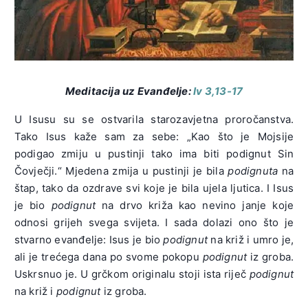
Meditacija uz Evanđelje:
Iv 3,13-17
U Isusu su se ostvarila starozavjetna proročanstva.
Tako Isus kaže sam za sebe: „Kao što je Mojsije
podigao zmiju u pustinji tako ima biti podignut Sin
Čovječji.“ Mjedena zmija u pustinji je bila
podignuta
na
štap, tako da ozdrave svi koje je bila ujela ljutica. I Isus
je bio
podignut
na drvo križa kao nevino janje koje
odnosi grijeh svega svijeta. I sada dolazi ono što je
stvarno evanđelje: Isus je bio
podignut
na križ i umro je,
ali je trećega dana po svome pokopu
podignut
iz groba.
Uskrsnuo je. U grčkom originalu stoji ista riječ
podignut
na križ i
podignut
iz groba.