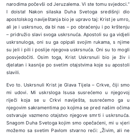
narodima počevši od Jeruzalema. Vi ste tomu svjedoci.“
I doista! Nakon silaska Duha Svetoga središnji dio
apostolskog naviještanja bio je upravo taj: Krist je umro,
ali je i uskrsnuo, da bi nas – po obraćenju i po krštenju
– pridružio slavi svoga uskrsnuća. Apostoli su ga vidjeli
uskrsnuloga, oni su ga opipali svojim rukama, s njime
su jeli i pili i poslije njegova uskrsnuća. Oni su to mogli
posvjedočiti. Osim toga, Krist Uskrsnuli bio je živ i
djelatan i kasnije po svetim otajstvima koje su apostoli
slavili.
Evo to. Uskrsnuli Krist je Glava Tijela – Crkve, čiji smo
mi udovi. Mi uskrsloga Isusa susrećemo u njegovoj
riječi koja se u Crkvi naviješta, susrećemo ga u
njegovim sakramentima po kojima se pred našim očima
ostvaruje vazmeno otajstvo njegove smrti i uskrsnuća.
Snagom Duha Svetoga kojim smo opečaćeni, mi u vjeri
možemo sa svetim Pavlom stvarno reći: „Živim, ali ne