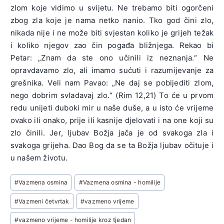
zlom koje vidimo u svijetu. Ne trebamo biti ogorčeni
zbog zla koje je nama netko nanio. Tko god čini zlo,
nikada nije i ne može biti svjestan koliko je grijeh težak
i koliko njegov zao čin pogađa bližnjega. Rekao bi
Petar: „Znam da ste ono učinili iz neznanja.“ Ne
opravdavamo zlo, ali imamo sućuti i razumijevanje za
grešnika. Veli nam Pavao: „Ne daj se pobijediti zlom,
nego dobrim svladavaj zlo.“ (Rim 12,21) To će u prvom
redu unijeti duboki mir u naše duše, a u isto će vrijeme
ovako ili onako, prije ili kasnije djelovati i na one koji su
zlo činili. Jer, ljubav Božja jača je od svakoga zla i
svakoga grijeha. Dao Bog da se ta Božja ljubav očituje i
u našem životu.
Post
#
Vazmena osmina
#
Vazmena osmina - homilije
Tags:
#
Vazmeni četvrtak
#
vazmeno vrijeme
#
vazmeno vrijeme - homilije kroz tjedan