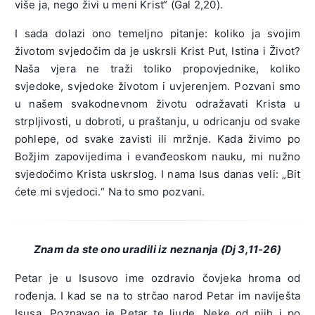
više ja, nego živi u meni Krist“ (Gal 2,20).
I sada dolazi ono temeljno pitanje: koliko ja svojim
životom svjedočim da je uskrsli Krist Put, Istina i Život?
Naša vjera ne traži toliko propovjednike, koliko
svjedoke, svjedoke životom i uvjerenjem. Pozvani smo
u našem svakodnevnom životu odražavati Krista u
strpljivosti, u dobroti, u praštanju, u odricanju od svake
pohlepe, od svake zavisti ili mržnje. Kada živimo po
Božjim zapovijedima i evanđeoskom nauku, mi nužno
svjedočimo Krista uskrslog. I nama Isus danas veli: „Bit
ćete mi svjedoci.“ Na to smo pozvani.
Znam da ste ono uradili iz neznanja (Dj 3,11-26)
Petar je u Isusovo ime ozdravio čovjeka hroma od
rođenja. I kad se na to strčao narod Petar im naviješta
Isusa. Poznavao je Petar te ljude. Neke od njih i po