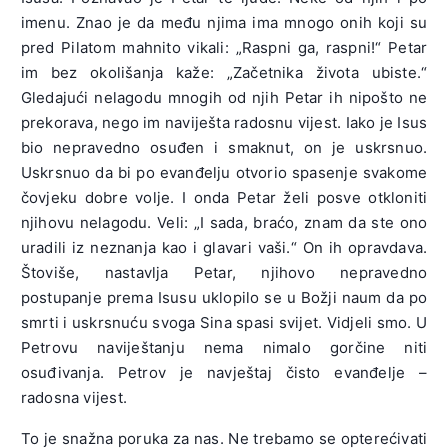
imenu. Znao je da među njima ima mnogo onih koji su
pred Pilatom mahnito vikali: „Raspni ga, raspni!“ Petar
im bez okolišanja kaže: „Začetnika života ubiste.“
Gledajući nelagodu mnogih od njih Petar ih nipošto ne
prekorava, nego im naviješta radosnu vijest. Iako je Isus
bio nepravedno osuđen i smaknut, on je uskrsnuo.
Uskrsnuo da bi po evanđelju otvorio spasenje svakome
čovjeku dobre volje. I onda Petar želi posve otkloniti
njihovu nelagodu. Veli: „I sada, braćo, znam da ste ono
uradili iz neznanja kao i glavari vaši.“ On ih opravdava.
Štoviše, nastavlja Petar, njihovo nepravedno
postupanje prema Isusu uklopilo se u Božji naum da po
smrti i uskrsnuću svoga Sina spasi svijet. Vidjeli smo. U
Petrovu naviještanju nema nimalo gorčine niti
osuđivanja. Petrov je navještaj čisto evanđelje –
radosna vijest.
To je snažna poruka za nas. Ne trebamo se opterećivati