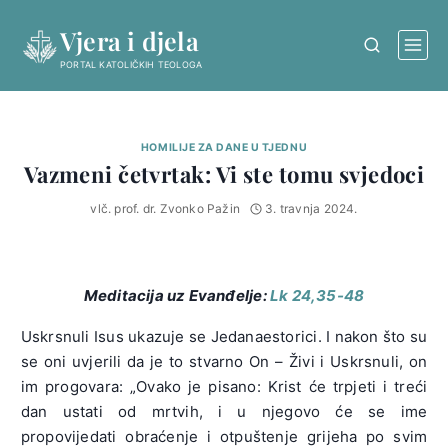
Skip
Vjera i djela
to
content
PORTAL KATOLIČKIH TEOLOGA
HOMILIJE ZA DANE U TJEDNU
Vazmeni četvrtak: Vi ste tomu svjedoci
vlč. prof. dr. Zvonko Pažin
3. travnja 2024.
Meditacija uz Evanđelje:
Lk 24,35-48
Uskrsnuli Isus ukazuje se Jedanaestorici. I nakon što su
se oni uvjerili da je to stvarno On – Živi i Uskrsnuli, on
im progovara: „Ovako je pisano: Krist će trpjeti i treći
dan ustati od mrtvih, i u njegovo će se ime
propovijedati obraćenje i otpuštenje grijeha po svim