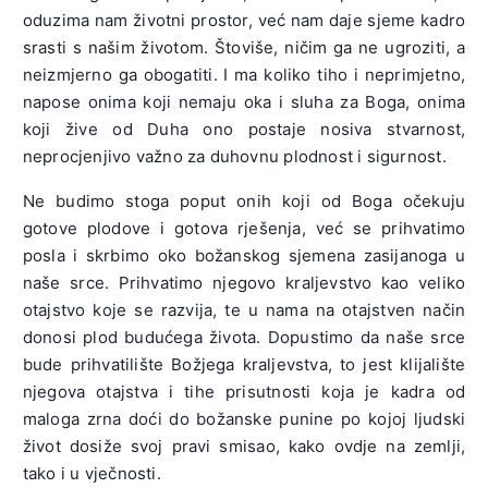
oduzima nam životni prostor, već nam daje sjeme kadro
srasti s našim životom. Štoviše, ničim ga ne ugroziti, a
neizmjerno ga obogatiti. I ma koliko tiho i neprimjetno,
napose onima koji nemaju oka i sluha za Boga, onima
koji žive od Duha ono postaje nosiva stvarnost,
neprocjenjivo važno za duhovnu plodnost i sigurnost.
Ne budimo stoga poput onih koji od Boga očekuju
gotove plodove i gotova rješenja, već se prihvatimo
posla i skrbimo oko božanskog sjemena zasijanoga u
naše srce. Prihvatimo njegovo kraljevstvo kao veliko
otajstvo koje se razvija, te u nama na otajstven način
donosi plod budućega života. Dopustimo da naše srce
bude prihvatilište Božjega kraljevstva, to jest klijalište
njegova otajstva i tihe prisutnosti koja je kadra od
maloga zrna doći do božanske punine po kojoj ljudski
život dosiže svoj pravi smisao, kako ovdje na zemlji,
tako i u vječnosti.