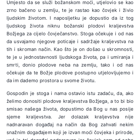
Umjesto da se služi božanskom moći, utjelovio se kao
zrno bačeno u zemlju, te je rastao kao čovjek i živio
ljudskim životom. I naposljetku je dopustio da iz tog
ljudskog života niknu božanski plodovi kraljevstva
Božjega za cijelo čovječanstvo. Stoga očekuje i od nas
da usvajamo njegove poticaje i sadržaje kraljevstva na
tih i skroman način. Kao što je on došao u skromnosti,
te je u jednostavnosti ljudskoga života, pa i umiranja i
smrti, donio plodove neba na zemlju, tako i od nas
očekuje da te Božje plodove postupno utjelovljujemo i
da im dademo prostora u svome životu.
Gospodin je stoga i nama ostavio istu zadaću, da, ako
želimo donositi plodove kraljevstva Božjega, a to bi bio
smisao našega života, dopustimo da Bog u nas posije
sjeme kraljevstva. Jer dolazak kraljevstva nije
nadnaravan događaj na način da Bog zahvati nekim
snažnim događajem koji je izvan moći čovjeka i prirode,