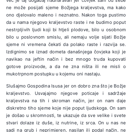
već je taj događaj nadnaravan jer čovjek sam od sebe
ne može posijati sjeme Božjega kraljevstva, ma kako
ono djelovalo maleno i neznatno. Nakon toga pustimo
da u nama njegovo kraljevstvo raste i ne budimo poput
nestrpljivih ljudi koji bi htjeli plodove, bilo u osobnom
bilo u poslovnom smislu, ali nemaju volje sijati Božje
sjeme ni vremena čekati da polako raste i razvija se.
Izdignimo se iznad dometa današnjega čovjeka koji je
navikao na jeftin način i bez mnogo truda kupovati
gotove proizvode, a da ne zna ništa ili ne misli o
mukotrpnom postupku u kojemu oni nastaju.
Slušajmo Gospodina Isusa jer on dobro zna što je Božje
kraljevstvo. Usvajajmo njegove poticaje i sadržaje
kraljevstva na tih i skroman način, jer on nam daje
diskretno tiho sjeme koje nije poput ljudskoga. On sam
je došao u skromnosti, te ukazuje da sve velike i svete
stvari dolaze iz duše, iz nutrine, iz srca. On u nas ne
sadi na grub i neprimjeren, nasilan ili podal način, ne