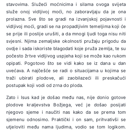
stavovima. Služeći moćnicima i silama ovoga svijeta
služe onoj vidljivoj moći, no zaboravljaju da je ona
prolazna. Sve što se gradi na izvanjskoj pojavnosti i
vidljivoj moći, gradi se na propadljivim temeljima koji će
se prije ili poslije urušiti, a da mnogi ljudi toga nisu niti
svjesni. Njima zemaljske okolnosti pružaju prigodu da
ovdje i sada iskoriste blagodati koje pruža zemlja, te su
počesto žrtve vidljivog uspjeha koji se može kao rukom
opipati. Pogotovo što se vidi kako se iz dana u dan
uvećava. A najčešće se radi o situacijama u kojima se
traži ubirati plodove, ali zaobilazeći ili preskačući
postupak koji vodi od zrna do ploda.
Zato i Isus kad je došao među nas, nije donio gotove
plodove kraljevstva Božjega, već je došao posijati
njegovo sjeme i naučiti nas kako da se prema tom
sjemenu odnosimo. Praktički i on sam, prihvativši se
utjeloviti među nama ljudima, vodio se tom logikom.