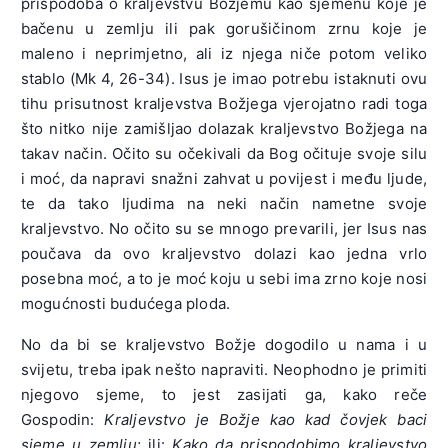
prispodoba o kraljevstvu Božjemu kao sjemenu koje je
bačenu u zemlju ili pak gorušičinom zrnu koje je
maleno i neprimjetno, ali iz njega niče potom veliko
stablo (Mk 4, 26-34). Isus je imao potrebu istaknuti ovu
tihu prisutnost kraljevstva Božjega vjerojatno radi toga
što nitko nije zamišljao dolazak kraljevstvo Božjega na
takav način. Očito su očekivali da Bog očituje svoje silu
i moć, da napravi snažni zahvat u povijest i među ljude,
te da tako ljudima na neki način nametne svoje
kraljevstvo. No očito su se mnogo prevarili, jer Isus nas
poučava da ovo kraljevstvo dolazi kao jedna vrlo
posebna moć, a to je moć koju u sebi ima zrno koje nosi
mogućnosti budućega ploda.
No da bi se kraljevstvo Božje dogodilo u nama i u
svijetu, treba ipak nešto napraviti. Neophodno je primiti
njegovo sjeme, to jest zasijati ga, kako reče
Gospodin:
Kraljevstvo je Božje kao kad čovjek baci
sjeme u zemlju
; ili:
Kako da prispodobimo kraljevstvo