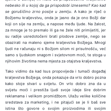
nebesko ili u kojoj da ga prispodobi iznesemo? Kao kad
se gorušičino zrno posije u zemlju
. A kako je riječ o
Božjemu kraljevstvu, onda je jasno da je ono Božji dar
koji on sije na zemlju, a napose među ljude. Na žalost,
za mnoge je to premalo ili ga ne žele niti primijetiti, jer
su radije usredotočeni brati plodove zemlje, nego se
obazirati na maleno sjeme kraljevstva Božjega. Mnogi
ljudi ne računaju ni s Božjom silom ni prisutnošću, već
samo s ljudskom snagom i svjetovnom moći, te stoga u
njihovim životima nema mjesta za otajstva kraljevstva.
Tako vidimo da kad Isus propovijeda i tumači događaj
kraljevstva Božjega, onda pokazuje da vrlo dobro pozna
kako stoje stvari u svijetu. On vrlo dobro zna da u
svijetu moći i prestiža ljudi svoje ideje šire dobrim
reklamama i velikom promidžbom. Ulažu velike količine
sredstava za marketing, i ne pitajući se je li baš sve
istina što govore o svojim proizvodima ili svojim