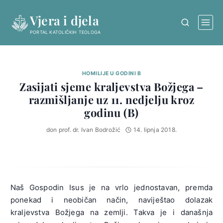
Skip
Vjera i djela
to
content
PORTAL KATOLIČKIH TEOLOGA
HOMILIJE U GODINI B
Zasijati sjeme kraljevstva Božjega –
razmišljanje uz 11. nedjelju kroz
godinu (B)
don prof. dr. Ivan Bodrožić
14. lipnja 2018.
Naš Gospodin Isus je na vrlo jednostavan, premda
ponekad i neobičan način, naviještao dolazak
kraljevstva Božjega na zemlji. Takva je i današnja