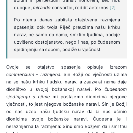
solum in perpetuum transit honorem, sed nos
quoque,
mirando
consortio, reddit aeternos.
[2]
Po njemu danas zablista otajstvena razmjena
spasenja: dok tvoja Riječ preuzima našu krhku
narav, ne samo da nama, smrtim ljudima, podaje
uzvišeno dostojanstvo, nego i nas, po čudesnom
sjedinjenju sa sobom, podiže u vječnost.
Ovdje se otajstvo spasenja opisuje izrazom
commercium
–
razmjena
. Sin Božji od vječnosti uzima
na se našu krhku ljudsku narav, a zauzvrat nama daje
dioništvo u svojoj božanskoj naravi. Po
čudesnom
sjedinjenju s njime
mi postajemo dionicima njegove
vječnosti, to jest njegove božanske naravi. Sin je Božji
od nas uzeo našu ljudsku narav da bi nas učinio
dionicima svoje božanske naravi. Čudesna je i
nerazmjerna ta razmjena: Sinu smo Božjem dali smrtnu