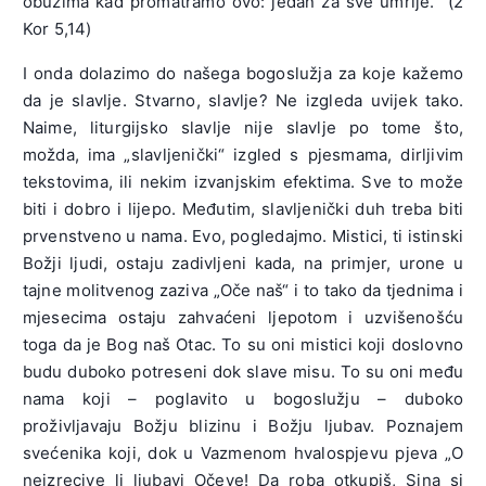
obuzima kad promatramo ovo: jedan za sve umrije.“ (2
Kor 5,14)
I onda dolazimo do našega bogoslužja za koje kažemo
da je slavlje. Stvarno, slavlje? Ne izgleda uvijek tako.
Naime, liturgijsko slavlje nije slavlje po tome što,
možda, ima „slavljenički“ izgled s pjesmama, dirljivim
tekstovima, ili nekim izvanjskim efektima. Sve to može
biti i dobro i lijepo. Međutim, slavljenički duh treba biti
prvenstveno u nama. Evo, pogledajmo. Mistici, ti istinski
Božji ljudi, ostaju zadivljeni kada, na primjer, urone u
tajne molitvenog zaziva „Oče naš“ i to tako da tjednima i
mjesecima ostaju zahvaćeni ljepotom i uzvišenošću
toga da je Bog naš Otac. To su oni mistici koji doslovno
budu duboko potreseni dok slave misu. To su oni među
nama koji – poglavito u bogoslužju – duboko
proživljavaju Božju blizinu i Božju ljubav. Poznajem
svećenika koji, dok u Vazmenom hvalospjevu pjeva „O
neizrecive li ljubavi Očeve! Da roba otkupiš, Sina si