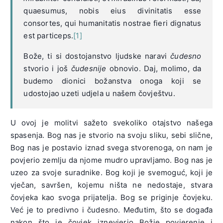
quaesumus, nobis eius divinitatis esse
consortes, qui humanitatis nostrae fieri dignatus
est particeps.
[1]
Bože, ti si dostojanstvo ljudske naravi
čudesno
stvorio i još
čudesnije
obnovio. Daj, molimo, da
budemo dionici božanstva onoga koji se
udostojao uzeti udjela u našem čovještvu.
U ovoj je molitvi sažeto svekoliko otajstvo našega
spasenja. Bog nas je stvorio na svoju sliku, sebi slične,
Bog nas je postavio iznad svega stvorenoga, on nam je
povjerio zemlju da njome mudro upravljamo. Bog nas je
uzeo za svoje suradnike. Bog koji je svemoguć, koji je
vječan, savršen, kojemu ništa ne nedostaje, stvara
čovjeka kao svoga prijatelja. Bog se priginje čovjeku.
Već je to predivno i čudesno. Međutim, što se događa
nakon što je čovjek iznevjerio Božje povjerenje i