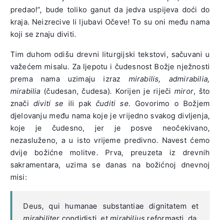
predao!“, bude toliko ganut da jedva uspijeva doći do
kraja. Neizrecive li ljubavi Očeve! To su oni među nama
koji se znaju diviti.
Tim duhom odišu drevni liturgijski tekstovi, sačuvani u
važećem misalu. Za ljepotu i čudesnost Božje nježnosti
prema nama uzimaju izraz
mirabilis, admirabilia,
mirabilia
(čudesan, čudesa)
.
Korijen je riječi
miror
, što
znači
diviti se
ili pak
čuditi se.
Govorimo o Božjem
djelovanju među nama koje je vrijedno svakog divljenja,
koje je čudesno, jer je posve neočekivano,
nezasluženo, a u isto vrijeme predivno. Navest ćemo
dvije božićne molitve. Prva, preuzeta iz drevnih
sakramentara, uzima se danas na božićnoj dnevnoj
misi:
Deus, qui humanae substantiae dignitatem et
mirabiliter
condidisti, et
mirabilius
reformasti, da,