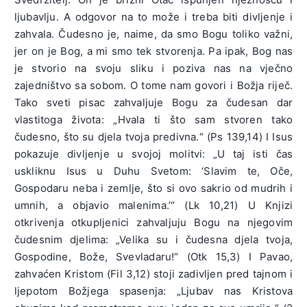
ljubavlju. A odgovor na to može i treba biti divljenje i
zahvala. Čudesno je, naime, da smo Bogu toliko važni,
jer on je Bog, a mi smo tek stvorenja. Pa ipak, Bog nas
je stvorio na svoju sliku i poziva nas na vječno
zajedništvo sa sobom. O tome nam govori i Božja riječ.
Tako sveti pisac zahvaljuje Bogu za čudesan dar
vlastitoga života: „Hvala ti što sam stvoren tako
čudesno, što su djela tvoja predivna.“ (Ps 139,14) I Isus
pokazuje divljenje u svojoj molitvi: „U taj isti čas
uskliknu Isus u Duhu Svetom: ‘Slavim te, Oče,
Gospodaru neba i zemlje, što si ovo sakrio od mudrih i
umnih, a objavio malenima.’“ (Lk 10,21) U Knjizi
otkrivenja otkupljenici zahvaljuju Bogu na njegovim
čudesnim djelima: „Velika su i čudesna djela tvoja,
Gospodine, Bože, Svevladaru!“ (Otk 15,3) I Pavao,
zahvaćen Kristom (Fil 3,12) stoji zadivljen pred tajnom i
ljepotom Božjega spasenja: „Ljubav nas Kristova