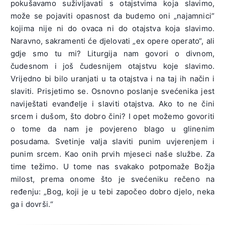
pokušavamo suživljavati s otajstvima koja slavimo,
može se pojaviti opasnost da budemo oni „najamnici“
kojima nije ni do ovaca ni do otajstva koja slavimo.
Naravno, sakramenti će djelovati „ex opere operato“, ali
gdje smo tu mi? Liturgija nam govori o divnom,
čudesnom i još čudesnijem otajstvu koje slavimo.
Vrijedno bi bilo uranjati u ta otajstva i na taj ih način i
slaviti. Prisjetimo se. Osnovno poslanje svećenika jest
naviještati evanđelje i slaviti otajstva. Ako to ne čini
srcem i dušom, što dobro čini? I opet možemo govoriti
o tome da nam je povjereno blago u glinenim
posudama. Svetinje valja slaviti punim uvjerenjem i
punim srcem. Kao onih prvih mjeseci naše službe. Za
time težimo. U tome nas svakako potpomaže Božja
milost, prema onome što je svećeniku rečeno na
ređenju: „Bog, koji je u tebi započeo dobro djelo, neka
ga i dovrši.“