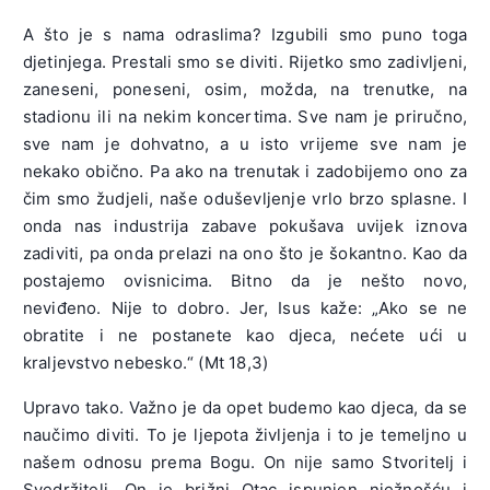
A što je s nama odraslima? Izgubili smo puno toga
djetinjega. Prestali smo se diviti. Rijetko smo zadivljeni,
zaneseni, poneseni, osim, možda, na trenutke, na
stadionu ili na nekim koncertima. Sve nam je priručno,
sve nam je dohvatno, a u isto vrijeme sve nam je
nekako obično. Pa ako na trenutak i zadobijemo ono za
čim smo žudjeli, naše oduševljenje vrlo brzo splasne. I
onda nas industrija zabave pokušava uvijek iznova
zadiviti, pa onda prelazi na ono što je šokantno. Kao da
postajemo ovisnicima. Bitno da je nešto novo,
neviđeno. Nije to dobro. Jer, Isus kaže: „Ako se ne
obratite i ne postanete kao djeca, nećete ući u
kraljevstvo nebesko.“ (Mt 18,3)
Upravo tako. Važno je da opet budemo kao djeca, da se
naučimo diviti. To je ljepota življenja i to je temeljno u
našem odnosu prema Bogu. On nije samo Stvoritelj i
Svedržitelj. On je brižni Otac ispunjen nježnošću i