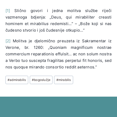
[1]
Slično govori i jedna molitva službe riječi
vazmenoga bdjenja: „Deus, qui
mirabiliter
creasti
hominem et
mirabilius
redemisti…“ – „Bože koji si nas
čudesno stvorio i još čudesnije otkupio…“
[2]
Molitva je djelomično preuzeta iz Sakramentar iz
Verone, br. 1260: „Quoniam magnificum nostrae
commercium reparationis effulsit… ac non solum nostra
a Verbo tuo suscepta fragilitas perpetui fit honoris, sed
nos quoque mirando consortio reddit aeternos.“
Post
#
admirabilis
#
bogoslužje
#
mirabilis
Tags: