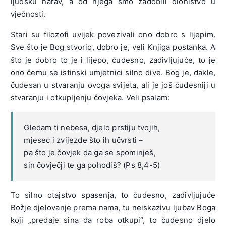
ljudsku narav, a od njega smo zadobili dioništvo u
vječnosti.
Stari su filozofi uvijek povezivali ono dobro s lijepim.
Sve što je Bog stvorio, dobro je, veli Knjiga postanka. A
što je dobro to je i lijepo, čudesno, zadivljujuće, to je
ono čemu se istinski umjetnici silno dive. Bog je, dakle,
čudesan u stvaranju ovoga svijeta, ali je još čudesniji u
stvaranju i otkupljenju čovjeka. Veli psalam:
Gledam ti nebesa, djelo prstiju tvojih,
mjesec i zvijezde što ih učvrsti –
pa što je čovjek da ga se spominješ,
sin čovječji te ga pohodiš? (Ps 8,4-5)
To silno otajstvo spasenja, to čudesno, zadivljujuće
Božje djelovanje prema nama, tu neiskazivu ljubav Boga
koji „predaje sina da roba otkupi“, to čudesno djelo