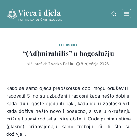
Skip
Vjera i djela
to
content
PORTAL KATOLIČKIH TEOLOGA
LITURGIKA
“(Ad)mirabilis” u bogoslužju
vlč. prof. dr. Zvonko Pažin
8. siječnja 2026.
Kako se samo djeca predškolske dobi mogu oduševiti i
radovati! Silno su uzbuđeni i radosni kada nešto dobiju,
kada idu u goste djedu ili baki, kada idu u zoološki vrt,
kada dožive nešto novo i posebno, a sve u okruženju
brižne ljubavi roditelja i šire obitelji. Onda punim ustima
(glasno) pripovijedaju kamo trebaju ići ili što su
doživjeli.