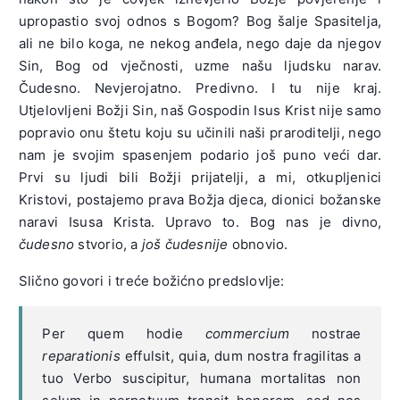
upropastio svoj odnos s Bogom? Bog šalje Spasitelja,
ali ne bilo koga, ne nekog anđela, nego daje da njegov
Sin, Bog od vječnosti, uzme našu ljudsku narav.
Čudesno. Nevjerojatno. Predivno. I tu nije kraj.
Utjelovljeni Božji Sin, naš Gospodin Isus Krist nije samo
popravio onu štetu koju su učinili naši praroditelji, nego
nam je svojim spasenjem podario još puno veći dar.
Prvi su ljudi bili Božji prijatelji, a mi, otkupljenici
Kristovi, postajemo prava Božja djeca, dionici božanske
naravi Isusa Krista. Upravo to. Bog nas je divno,
čudesno
stvorio, a
još čudesnije
obnovio.
Slično govori i treće božićno predslovlje:
Per quem hodie
commercium
nostrae
reparationis
effulsit, quia, dum nostra fragilitas a
tuo Verbo suscipitur, humana mortalitas non