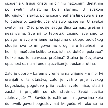
spasenja u Isusu Kristu mi činimo nazočnim, djelatnim
po svetim otajstvima koja slavimo. U svakom
liturgijskom slavlju, ponajpače u euharistiji ostvaruje se
to čudesno, zadivljujuće otajstvo spasenja. U svakoj
svetoj misi Otac predaje svoga Sina za nas, grešne i
nezahvalne. Sve mi to teoretski znamo, sve smo to
polagali u svoje vrijeme na ispitima u sklopu teološkog
studija, sve to mi govorimo drugima u katehezi i u
homiliji, međutim koliko to nas istinski dotiče i pokreće?
Koliko nas to zahvaća, prožima? Stalna je čovjekova
opasnost da nam i ono najuzvišenije postane rutina.
Zato je dobro – barem s vremena na vrijeme – u molitvi
uranjati u ta otajstva, zato je važno prije svakog
bogoslužja, pogotovo prije svake svete mise, stati i
zastati i prisjetiti se što slavimo. Zvuči suviše
„duhovnjački“? Suviše je nalik onim nagovorima koje
duhovnik govori bogoslovima? Moguće. Ali, ako se ne