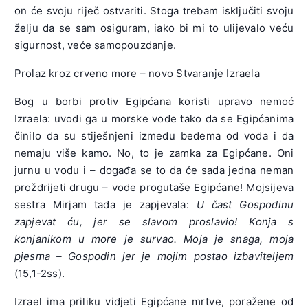
on će svoju riječ ostvariti. Stoga trebam isključiti svoju
želju da se sam osiguram, iako bi mi to ulijevalo veću
sigurnost, veće samopouzdanje.
Prolaz kroz crveno more – novo Stvaranje Izraela
Bog u borbi protiv Egipćana koristi upravo nemoć
Izraela: uvodi ga u morske vode tako da se Egipćanima
činilo da su stiješnjeni između bedema od voda i da
nemaju više kamo. No, to je zamka za Egipćane. Oni
jurnu u vodu i – događa se to da će sada jedna neman
proždrijeti drugu – vode progutaše Egipćane! Mojsijeva
sestra Mirjam tada je zapjevala:
U čast Gospodinu
zapjevat ću, jer se slavom proslavio! Konja s
konjanikom u more je survao. Moja je snaga, moja
pjesma – Gospodin jer je mojim postao izbaviteljem
(15,1-2ss).
Izrael ima priliku vidjeti Egipćane mrtve, poražene od