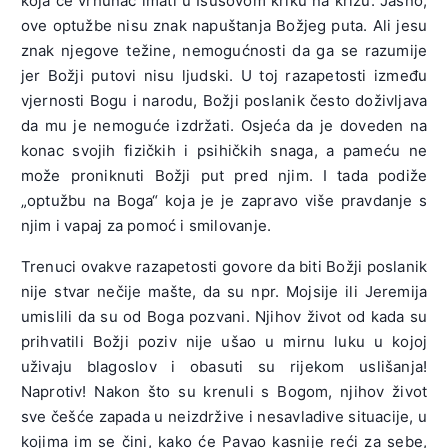
koja će vrhunac imati u Isusovom kriku na križu. Jasno,
ove optužbe nisu znak napuštanja Božjeg puta. Ali jesu
znak njegove težine, nemogućnosti da ga se razumije
jer Božji putovi nisu ljudski. U toj razapetosti između
vjernosti Bogu i narodu, Božji poslanik često doživljava
da mu je nemoguće izdržati. Osjeća da je doveden na
konac svojih fizičkih i psihičkih snaga, a pameću ne
može proniknuti Božji put pred njim. I tada podiže
„optužbu na Boga“ koja je je zapravo više pravdanje s
njim i vapaj za pomoć i smilovanje.
Trenuci ovakve razapetosti govore da biti Božji poslanik
nije stvar nečije mašte, da su npr. Mojsije ili Jeremija
umislili da su od Boga pozvani. Njihov život od kada su
prihvatili Božji poziv nije ušao u mirnu luku u kojoj
uživaju blagoslov i obasuti su rijekom uslišanja!
Naprotiv! Nakon što su krenuli s Bogom, njihov život
sve češće zapada u neizdržive i nesavladive situacije, u
kojima im se čini, kako će Pavao kasnije reći za sebe,