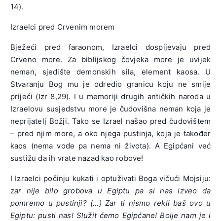
14).
Izraelci pred Crvenim morem
Bježeći pred faraonom, Izraelci dospijevaju pred
Crveno more. Za biblijskog čovjeka more je uvijek
neman, sjedište demonskih sila, element kaosa. U
Stvaranju Bog mu je odredio granicu koju ne smije
prijeći (Izr 8,29). I u memoriji drugih antičkih naroda u
Izraelovu susjedstvu more je čudovišna neman koja je
neprijatelj Božji. Tako se Izrael našao pred čudovištem
– pred njim more, a oko njega pustinja, koja je također
kaos (nema vode pa nema ni života). A Egipćani već
sustižu da ih vrate nazad kao robove!
I Izraelci počinju kukati i optuživati Boga vičući Mojsiju:
zar nije bilo grobova u Egiptu pa si nas izveo da
pomremo u pustinji? (…) Zar ti nismo rekli baš ovo u
Egiptu: pusti nas! Služit ćemo Egipćane! Bolje nam je i