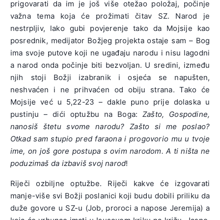
prigovarati da im je još više otežao položaj, počinje
važna tema koja će prožimati čitav SZ. Narod je
nestrpljiv, lako gubi povjerenje tako da Mojsije kao
posrednik, medijator Božjeg projekta ostaje sam – Bog
ima svoje putove koji ne ugađaju narodu i nisu lagodni
a narod onda počinje biti bezvoljan. U sredini, između
njih stoji Božji izabranik i osjeća se napušten,
neshvaćen i ne prihvaćen od obiju strana. Tako će
Mojsije već u 5,22-23 – dakle puno prije dolaska u
pustinju – dići optužbu na Boga:
Zašto, Gospodine,
nanosiš štetu svome narodu? Zašto si me poslao?
Otkad sam stupio pred faraona i progovorio mu u tvoje
ime, on još gore postupa s ovim narodom. A ti ništa ne
poduzimaš da izbaviš svoj narod
!
Riječi ozbiljne optužbe. Riječi kakve će izgovarati
manje-više svi Božji poslanici koji budu dobili priliku da
duže govore u SZ-u (Job, proroci a napose Jeremija) a