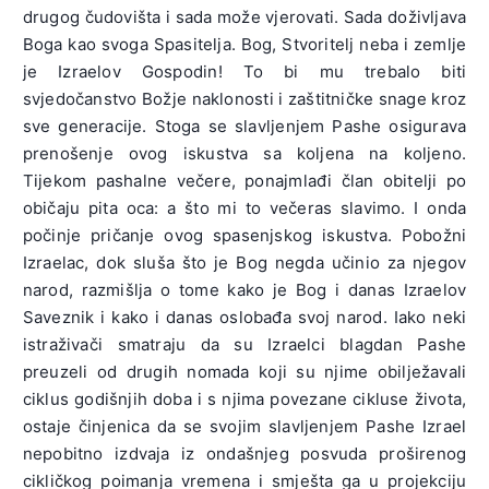
drugog čudovišta i sada može vjerovati. Sada doživljava
Boga kao svoga Spasitelja. Bog, Stvoritelj neba i zemlje
je Izraelov Gospodin! To bi mu trebalo biti
svjedočanstvo Božje naklonosti i zaštitničke snage kroz
sve generacije. Stoga se slavljenjem Pashe osigurava
prenošenje ovog iskustva sa koljena na koljeno.
Tijekom pashalne večere, ponajmlađi član obitelji po
običaju pita oca: a što mi to večeras slavimo. I onda
počinje pričanje ovog spasenjskog iskustva. Pobožni
Izraelac, dok sluša što je Bog negda učinio za njegov
narod, razmišlja o tome kako je Bog i danas Izraelov
Saveznik i kako i danas oslobađa svoj narod. Iako neki
istraživači smatraju da su Izraelci blagdan Pashe
preuzeli od drugih nomada koji su njime obilježavali
ciklus godišnjih doba i s njima povezane cikluse života,
ostaje činjenica da se svojim slavljenjem Pashe Izrael
nepobitno izdvaja iz ondašnjeg posvuda proširenog
cikličkog poimanja vremena i smješta ga u projekciju