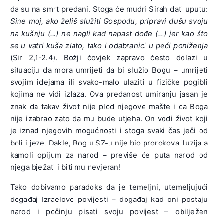
da su na smrt predani. Stoga će mudri Sirah dati uputu:
Sine moj, ako želiš služiti Gospodu, pripravi dušu svoju
na kušnju (…) ne nagli kad napast dođe (…) jer kao što
se u vatri kuša zlato, tako i odabranici u peći poniženja
(Sir 2,1-2.4). Božji čovjek zapravo često dolazi u
situaciju da mora umrijeti da bi služio Bogu – umrijeti
svojim idejama ili svako-malo ulaziti u fizičke pogibli
kojima ne vidi izlaza. Ova predanost umiranju jasan je
znak da takav život nije plod njegove mašte i da Boga
nije izabrao zato da mu bude utjeha. On vodi život koji
je iznad njegovih mogućnosti i stoga svaki čas ječi od
boli i jeze. Dakle, Bog u SZ-u nije bio prorokova iluzija a
kamoli opijum za narod – previše će puta narod od
njega bježati i biti mu nevjeran!
Tako dobivamo paradoks da je temeljni, utemeljujući
događaj Izraelove povijesti – događaj kad oni postaju
narod i počinju pisati svoju povijest – obilježen