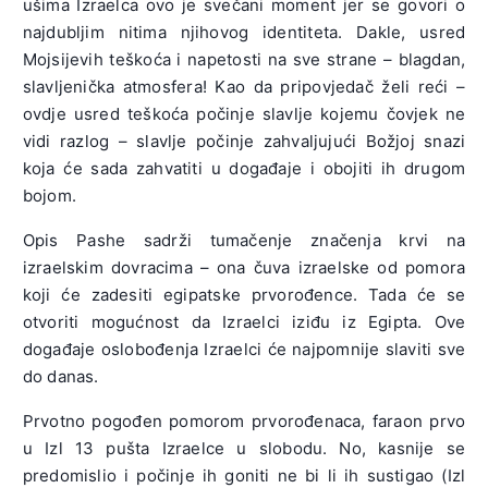
ušima Izraelca ovo je svečani moment jer se govori o
najdubljim nitima njihovog identiteta. Dakle, usred
Mojsijevih teškoća i napetosti na sve strane – blagdan,
slavljenička atmosfera! Kao da pripovjedač želi reći –
ovdje usred teškoća počinje slavlje kojemu čovjek ne
vidi razlog – slavlje počinje zahvaljujući Božjoj snazi
koja će sada zahvatiti u događaje i obojiti ih drugom
bojom.
Opis Pashe sadrži tumačenje značenja krvi na
izraelskim dovracima – ona čuva izraelske od pomora
koji će zadesiti egipatske prvorođence. Tada će se
otvoriti mogućnost da Izraelci iziđu iz Egipta. Ove
događaje oslobođenja Izraelci će najpomnije slaviti sve
do danas.
Prvotno pogođen pomorom prvorođenaca, faraon prvo
u Izl 13 pušta Izraelce u slobodu. No, kasnije se
predomislio i počinje ih goniti ne bi li ih sustigao (Izl