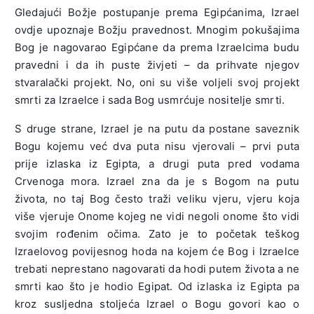
Gledajući Božje postupanje prema Egipćanima, Izrael
ovdje upoznaje Božju pravednost. Mnogim pokušajima
Bog je nagovarao Egipćane da prema Izraelcima budu
pravedni i da ih puste živjeti – da prihvate njegov
stvaralački projekt. No, oni su više voljeli svoj projekt
smrti za Izraelce i sada Bog usmrćuje nositelje smrti.
S druge strane, Izrael je na putu da postane saveznik
Bogu kojemu već dva puta nisu vjerovali – prvi puta
prije izlaska iz Egipta, a drugi puta pred vodama
Crvenoga mora. Izrael zna da je s Bogom na putu
života, no taj Bog često traži veliku vjeru, vjeru koja
više vjeruje Onome kojeg ne vidi negoli onome što vidi
svojim rođenim očima. Zato je to početak teškog
Izraelovog povijesnog hoda na kojem će Bog i Izraelce
trebati neprestano nagovarati da hodi putem života a ne
smrti kao što je hodio Egipat. Od izlaska iz Egipta pa
kroz susljedna stoljeća Izrael o Bogu govori kao o