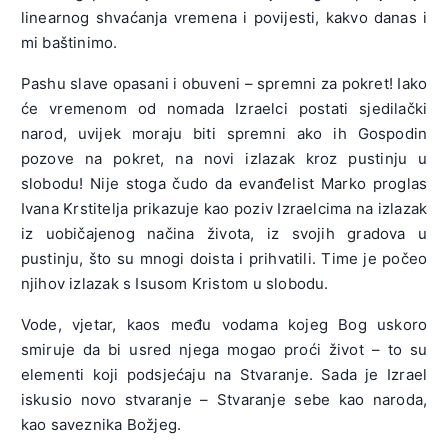
linearnog shvaćanja vremena i povijesti, kakvo danas i
mi baštinimo.
Pashu slave opasani i obuveni – spremni za pokret! Iako
će vremenom od nomada Izraelci postati sjedilački
narod, uvijek moraju biti spremni ako ih Gospodin
pozove na pokret, na novi izlazak kroz pustinju u
slobodu! Nije stoga čudo da evanđelist Marko proglas
Ivana Krstitelja prikazuje kao poziv Izraelcima na izlazak
iz uobičajenog načina života, iz svojih gradova u
pustinju, što su mnogi doista i prihvatili. Time je počeo
njihov izlazak s Isusom Kristom u slobodu.
Vode, vjetar, kaos među vodama kojeg Bog uskoro
smiruje da bi usred njega mogao proći život – to su
elementi koji podsjećaju na Stvaranje. Sada je Izrael
iskusio novo stvaranje – Stvaranje sebe kao naroda,
kao saveznika Božjeg.