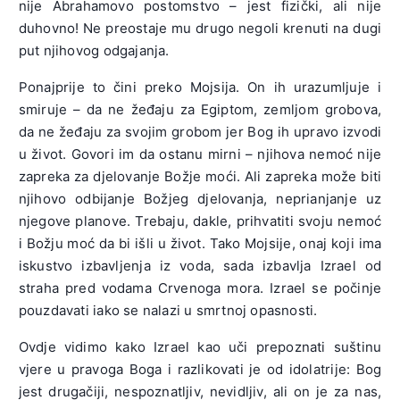
nije Abrahamovo postomstvo – jest fizički, ali nije
duhovno! Ne preostaje mu drugo negoli krenuti na dugi
put njihovog odgajanja.
Ponajprije to čini preko Mojsija. On ih urazumljuje i
smiruje – da ne žeđaju za Egiptom, zemljom grobova,
da ne žeđaju za svojim grobom jer Bog ih upravo izvodi
u život. Govori im da ostanu mirni – njihova nemoć nije
zapreka za djelovanje Božje moći. Ali zapreka može biti
njihovo odbijanje Božjeg djelovanja, neprianjanje uz
njegove planove. Trebaju, dakle, prihvatiti svoju nemoć
i Božju moć da bi išli u život. Tako Mojsije, onaj koji ima
iskustvo izbavljenja iz voda, sada izbavlja Izrael od
straha pred vodama Crvenoga mora. Izrael se počinje
pouzdavati iako se nalazi u smrtnoj opasnosti.
Ovdje vidimo kako Izrael kao uči prepoznati suštinu
vjere u pravoga Boga i razlikovati je od idolatrije: Bog
jest drugačiji, nespoznatljiv, nevidljiv, ali on je za nas,