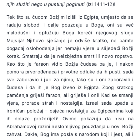
njih služiti nego u pustinji poginuti
(Izl 14,11-12)!
Tek što su čudom Božjim izišli iz Egipta, umjesto da se
raduju slobodi i dalje pouzdaju u Boga, oni su već
malodušni i optužuju Boga koreći njegovog slugu
Mojsija! Njihovo sjećanje je odviše kratko, ne pamte
događaj oslobođenja jer nemaju vjere u slijedeći Božji
korak. Smatraju da je neizbježna smrt ili novo ropstvo.
Kao što je faraon vidio Božja čudesa pa je, i nakon
pomora prvorođenaca i prvotne odluke da ih pusti, sada
sve zaboravio i juri za njima, tako su i oni zaboravili i
čudesa i da ih je Bog izveo iz Egipta. Zbog kratkog
pamćenja griješi faraon, ali griješe i oni! Kad se smanji
vjera, prorade strah i nostalgija. Izrael sada upada u
ironičan položaj – osjeća nostalgiju za Egipćanima koji
ih dolaze proždrijeti! Ovime pokazuju da nisu na
Abrahamovoj razini neslomljivog pouzdanja u novi Božji
zahvat. Dakle, Bog ima posla s narodom koji i jest, ali i