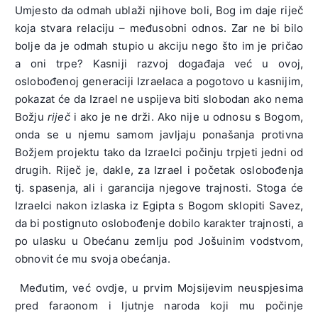
Umjesto da odmah ublaži njihove boli, Bog im daje riječ
koja stvara relaciju – međusobni odnos. Zar ne bi bilo
bolje da je odmah stupio u akciju nego što im je pričao
a oni trpe? Kasniji razvoj događaja već u ovoj,
oslobođenoj generaciji Izraelaca a pogotovo u kasnijim,
pokazat će da Izrael ne uspijeva biti slobodan ako nema
Božju
riječ
i ako je ne drži. Ako nije u odnosu s Bogom,
onda se u njemu samom javljaju ponašanja protivna
Božjem projektu tako da Izraelci počinju trpjeti jedni od
drugih. Riječ je, dakle, za Izrael i početak oslobođenja
tj. spasenja, ali i garancija njegove trajnosti. Stoga će
Izraelci nakon izlaska iz Egipta s Bogom sklopiti Savez,
da bi postignuto oslobođenje dobilo karakter trajnosti, a
po ulasku u Obećanu zemlju pod Jošuinim vodstvom,
obnovit će mu svoja obećanja.
Međutim, već ovdje, u prvim Mojsijevim neuspjesima
pred faraonom i ljutnje naroda koji mu počinje