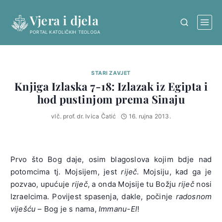
Skip
Vjera i djela
to
content
PORTAL KATOLIČKIH TEOLOGA
STARI ZAVJET
Knjiga Izlaska 7-18: Izlazak iz Egipta i
hod pustinjom prema Sinaju
vlč. prof. dr. Ivica Čatić
16. rujna 2013.
Prvo što Bog daje, osim blagoslova kojim bdje nad
potomcima tj. Mojsijem, jest
riječ
. Mojsiju, kad ga je
pozvao, upućuje
riječ
, a onda Mojsije tu Božju
riječ
nosi
Izraelcima. Povijest spasenja, dakle, počinje
radosnom
viješću
– Bog je s nama,
Immanu-El
!