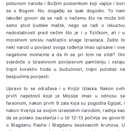
pobunom naroda i Božjim poslanikom koji vapije i bori
se s Bogom. No, događaj se ipak dogodio. To nam
također govori da se radi o nečemu što ne može biti
samo plod ljudske mašte, nego se radi o iskustvu
nedostatnosti pred nečim što je i u fizičkom, ali i u
moralnom smislu nadilazilo snage Izraelaca. Zašto bi
neki narod u povijest svoga rođenja imao upisane i ove
negativne momente a da ih se pri tom ne stidi? Oni
svjedoče o Izraelovom povijesnom pamćenju i ostaju
trajni korektiv hoda u budućnost, trajni putokaz na
bespućima povijesti.
Upravo to se odražava i u Knjizi Izlaska. Nakon ovih
prvih napetosti koje je Mojsije imao u odnosu sa
faraonom, nakon prvih 9 zala koja su pogodila Egipat, i
nakon trvenja sa svojim izraelskim narodom, radnja kao
da se polako zaustavlja i u Izl 12-13 počinje se govoriti
o Blagdanu Pashe i Blagdanu beskvasnih kruhova. U