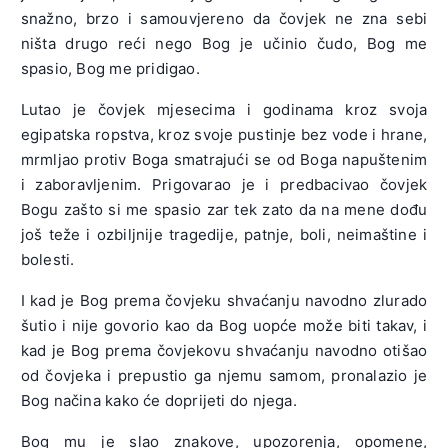
snažno, brzo i samouvjereno da čovjek ne zna sebi
ništa drugo reći nego Bog je učinio čudo, Bog me
spasio, Bog me pridigao.
Lutao je čovjek mjesecima i godinama kroz svoja
egipatska ropstva, kroz svoje pustinje bez vode i hrane,
mrmljao protiv Boga smatrajući se od Boga napuštenim
i zaboravljenim. Prigovarao je i predbacivao čovjek
Bogu zašto si me spasio zar tek zato da na mene dođu
još teže i ozbiljnije tragedije, patnje, boli, neimaštine i
bolesti.
I kad je Bog prema čovjeku shvaćanju navodno zlurado
šutio i nije govorio kao da Bog uopće može biti takav, i
kad je Bog prema čovjekovu shvaćanju navodno otišao
od čovjeka i prepustio ga njemu samom, pronalazio je
Bog načina kako će doprijeti do njega.
Bog mu je slao znakove, upozorenja, opomene,