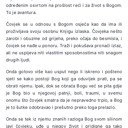
određenim osvrtom na prošlost reći i za život s Bogom.
To je avantura.
Čovjek se u odnosu s Bogom osjeća kao da ima ili
proživljava svoju osobnu Knjigu izlaska. Čovjeka nešto
zarobi i obuzme od grijeha, preko očaja do besmisla, i
čovjek se nađe u ponoru. Traži i pokušava pronaći izlaz,
ali ne uspijeva niti vlastitim sposobnostima niti snagom
drugih ljudi.
Onda gotovo više kao usput nego li iskreno i pošteno
sjeti se kako postoji Bog koji ga oduvijek prati, pa se
obrati njemu. Ipak, dok se obraća Bogu već se pita gdje
je Bog bio u njegovoj patnji, boli, traumi, u svemu
onomu što čovjek smatra da je nepravedno trpio, a Bog
je to šutke odobravao i prešutno preko toga prelazio.
Onda se tek iz njemu znanih razloga Bog svom silinom
javi čovjeku, uđe u njegov život i pridigne ga tako