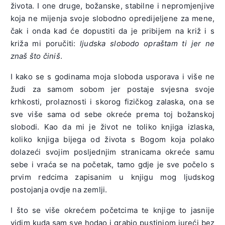
života. I one druge, božanske, stabilne i nepromjenjive
koja ne mijenja svoje slobodno opredijeljene za mene,
čak i onda kad će dopustiti da je pribijem na križ i s
križa mi poručiti:
ljudska slobodo opraštam ti jer ne
znaš što činiš
.
I kako se s godinama moja sloboda usporava i više ne
žudi za samom sobom jer postaje svjesna svoje
krhkosti, prolaznosti i skorog fizičkog zalaska, ona se
sve više sama od sebe okreće prema toj božanskoj
slobodi. Kao da mi je život ne toliko knjiga izlaska,
koliko knjiga bijega od života s Bogom koja polako
dolazeći svojim posljednjim stranicama okreće samu
sebe i vraća se na početak, tamo gdje je sve počelo s
prvim redcima zapisanim u knjigu mog ljudskog
postojanja ovdje na zemlji.
I što se više okrećem početcima te knjige to jasnije
vidim kuda sam sve hodao i grabio pustinjom jureći bez