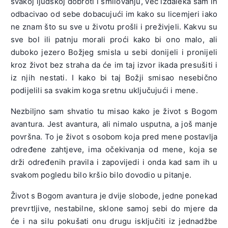
svakoj ljudskoj dobroti i smilovanju, već izdaleka sam ih
odbacivao od sebe dobacujući im kako su licemjeri iako
ne znam što su sve u životu prošli i preživjeli. Kakvu su
sve bol ili patnju morali proći kako bi ono malo, ali
duboko jezero Božjeg smisla u sebi donijeli i pronijeli
kroz život bez straha da će im taj izvor ikada presušiti i
iz njih nestati. I kako bi taj Božji smisao nesebično
podijelili sa svakim koga sretnu uključujući i mene.
Nezbiljno sam shvatio tu misao kako je život s Bogom
avantura. Jest avantura, ali nimalo usputna, a još manje
površna. To je život s osobom koja pred mene postavlja
određene zahtjeve, ima očekivanja od mene, koja se
drži određenih pravila i zapovijedi i onda kad sam ih u
svakom pogledu bilo kršio bilo dovodio u pitanje.
Život s Bogom avantura je dvije slobode, jedne ponekad
prevrtljive, nestabilne, sklone samoj sebi do mjere da
će i na silu pokušati onu drugu isključiti iz jednadžbe