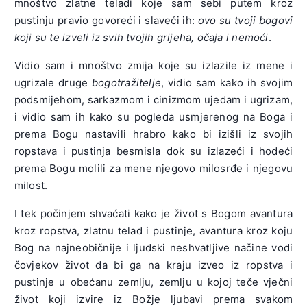
mnoštvo zlatne teladi koje sam sebi putem kroz
pustinju pravio govoreći i slaveći ih:
ovo su tvoji bogovi
koji su te izveli iz svih tvojih grijeha, očaja i nemoći
.
Vidio sam i mnoštvo zmija koje su izlazile iz mene i
ugrizale druge
bogotražitelje
, vidio sam kako ih svojim
podsmijehom, sarkazmom i cinizmom ujedam i ugrizam,
i vidio sam ih kako su pogleda usmjerenog na Boga i
prema Bogu nastavili hrabro kako bi izišli iz svojih
ropstava i pustinja besmisla dok su izlazeći i hodeći
prema Bogu molili za mene njegovo milosrđe i njegovu
milost.
I tek počinjem shvaćati kako je život s Bogom avantura
kroz ropstva, zlatnu telad i pustinje, avantura kroz koju
Bog na najneobičnije i ljudski neshvatljive načine vodi
čovjekov život da bi ga na kraju izveo iz ropstva i
pustinje u obećanu zemlju, zemlju u kojoj teče vječni
život koji izvire iz Božje ljubavi prema svakom