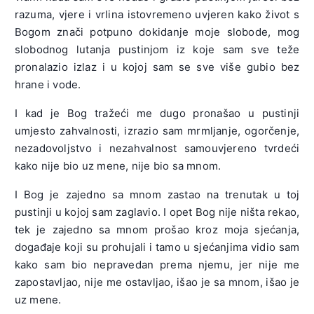
razuma, vjere i vrlina istovremeno uvjeren kako život s
Bogom znači potpuno dokidanje moje slobode, mog
slobodnog lutanja pustinjom iz koje sam sve teže
pronalazio izlaz i u kojoj sam se sve više gubio bez
hrane i vode.
I kad je Bog tražeći me dugo pronašao u pustinji
umjesto zahvalnosti, izrazio sam mrmljanje, ogorčenje,
nezadovoljstvo i nezahvalnost samouvjereno tvrdeći
kako nije bio uz mene, nije bio sa mnom.
I Bog je zajedno sa mnom zastao na trenutak u toj
pustinji u kojoj sam zaglavio. I opet Bog nije ništa rekao,
tek je zajedno sa mnom prošao kroz moja sjećanja,
događaje koji su prohujali i tamo u sjećanjima vidio sam
kako sam bio nepravedan prema njemu, jer nije me
zapostavljao, nije me ostavljao, išao je sa mnom, išao je
uz mene.