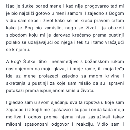
Išao je šutke pored mene i kad nije progovarao tad mi
je bio najbliži gotovo u meni samom. I zajedno s Bogom
vidio sam sebe i život kako se ne kreću pravom crtom
kako je Bog bio zamislio, nego se život i ja obuzeti
slobodom koju mi je darovao krećemo prema pustinji
polako se udaljavajući od njega i tek tu i tamo vraćajući
se k njemu.
A Bog? Šutke, tiho i nenametljivo s božanskom rukom
naslonjenom na moju glavu, ili moje rame, ili moja leđa
ide uz mene prolazeći zajedno sa mnom krivine i
skretanja u pustinji za koje sam mislio da su ispravni
putokazi prema ispunjenom smislu života.
I gledao sam u svom sjećanju sva ta ropstva u koje sam
zapadao i iz kojih me spašavao i čupao i onda kada moja
molitva i odnos prema njemu nisu zasluživali takav
milosni spasonosni odgovor i reakciju. Vidio sam i