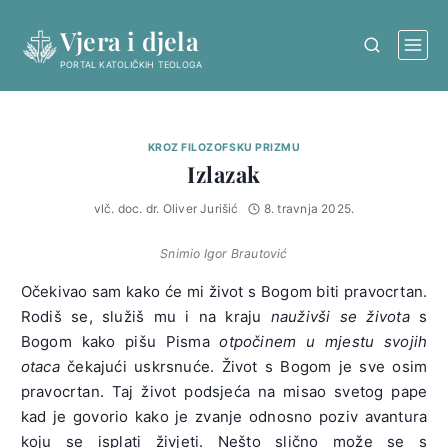
Skip
Vjera i djela
to
content
PORTAL KATOLIČKIH TEOLOGA
KROZ FILOZOFSKU PRIZMU
Izlazak
vlč. doc. dr. Oliver Jurišić
8. travnja 2025.
Snimio Igor Brautović
Očekivao sam kako će mi život s Bogom biti pravocrtan.
Rodiš se, služiš mu i na kraju
nauživši se života
s
Bogom kako pišu Pisma
otpočinem u mjestu svojih
otaca
čekajući uskrsnuće. Život s Bogom je sve osim
pravocrtan. Taj život podsjeća na misao svetog pape
kad je govorio kako je zvanje odnosno poziv avantura
koju se isplati živjeti. Nešto slično može se s