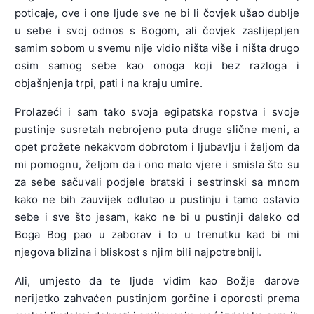
poticaje, ove i one ljude sve ne bi li čovjek ušao dublje
u sebe i svoj odnos s Bogom, ali čovjek zaslijepljen
samim sobom u svemu nije vidio ništa više i ništa drugo
osim samog sebe kao onoga koji bez razloga i
objašnjenja trpi, pati i na kraju umire.
Prolazeći i sam tako svoja egipatska ropstva i svoje
pustinje susretah nebrojeno puta druge slične meni, a
opet prožete nekakvom dobrotom i ljubavlju i željom da
mi pomognu, željom da i ono malo vjere i smisla što su
za sebe sačuvali podjele bratski i sestrinski sa mnom
kako ne bih zauvijek odlutao u pustinju i tamo ostavio
sebe i sve što jesam, kako ne bi u pustinji daleko od
Boga Bog pao u zaborav i to u trenutku kad bi mi
njegova blizina i bliskost s njim bili najpotrebniji.
Ali, umjesto da te ljude vidim kao Božje darove
nerijetko zahvaćen pustinjom gorčine i oporosti prema