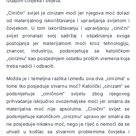
izdajom čovjeka i svijeta.
„Cinični“ svijet je
cinizam moći
jer njegova moć dolazi
od materijalnog iskorištavanja i upravljanja svijetom i
čovjekom. U tom iskorištavanju i upravljanju „cinični“
svijet pronalazi svoj sadržaj i objašnjenje svoga
postojanja jer materijalnom moći kroz tehnologiju,
znanost, industriju, podsmjehuje se katoličkom
„cinizmu“ kao posljednjem ostatku prošlih vremena koja
treba nadići i odbaciti.
Možda je i temeljna razlika između ova dva „cinizma“ u
tome tko posjeduje stvarnu moć? Katolički „cinizam“ se
podsmjehuje „ciničnom“ svijetu zbog njegovog
prihvaćanja isključivo ovozemaljske moći jer smatra da
materijalna moć nije apsolutna. „Cinični“ svijet se
podsmjehuje katoličkom „cinizmu“ upravo jer smatra da
ne posjeduje nikakvu moć, nego je riječ o nemoći da se
uhvati u koštac sa stvarnim problemima čovjeka i