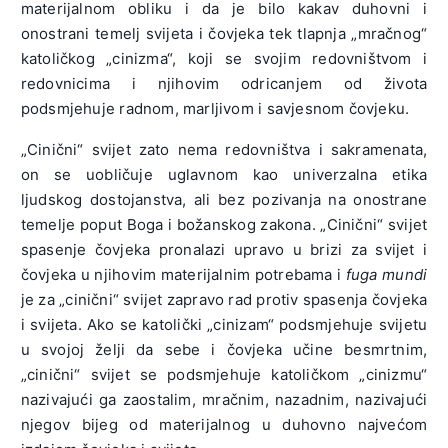
materijalnom obliku i da je bilo kakav duhovni i
onostrani temelj svijeta i čovjeka tek tlapnja „mračnog“
katoličkog „cinizma“, koji se svojim redovništvom i
redovnicima i njihovim odricanjem od života
podsmjehuje radnom, marljivom i savjesnom čovjeku.
„Cinični“ svijet zato nema redovništva i sakramenata,
on se uobličuje uglavnom kao univerzalna etika
ljudskog dostojanstva, ali bez pozivanja na onostrane
temelje poput Boga i božanskog zakona. „Cinični“ svijet
spasenje čovjeka pronalazi upravo u brizi za svijet i
čovjeka u njihovim materijalnim potrebama i
fuga mundi
je za „cinični“ svijet zapravo rad protiv spasenja čovjeka
i svijeta. Ako se katolički „cinizam“ podsmjehuje svijetu
u svojoj želji da sebe i čovjeka učine besmrtnim,
„cinični“ svijet se podsmjehuje katoličkom „cinizmu“
nazivajući ga zaostalim, mračnim, nazadnim, nazivajući
njegov bijeg od materijalnog u duhovno najvećom