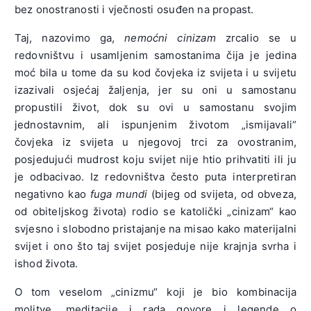
bez onostranosti i vječnosti osuđen na propast.
Taj, nazovimo ga,
nemoćni cinizam
zrcalio se u
redovništvu i usamljenim samostanima čija je jedina
moć bila u tome da su kod čovjeka iz svijeta i u svijetu
izazivali osjećaj žaljenja, jer su oni u samostanu
propustili život, dok su ovi u samostanu svojim
jednostavnim, ali ispunjenim životom „ismijavali“
čovjeka iz svijeta u njegovoj trci za ovostranim,
posjedujući mudrost koju svijet nije htio prihvatiti ili ju
je odbacivao. Iz redovništva često puta interpretiran
negativno kao
fuga mundi
(bijeg od svijeta, od obveza,
od obiteljskog života) rodio se katolički „cinizam“ kao
svjesno i slobodno pristajanje na misao kako materijalni
svijet i ono što taj svijet posjeduje nije krajnja svrha i
ishod života.
O tom veselom „cinizmu“ koji je bio kombinacija
molitve, meditacije i rada govore i legende o