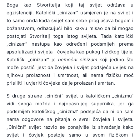
Boga kao Stvoritelja koji taj svijet održava u
egzistenciji. Katolički „cinizam“ usmjeren je na svijet i
to samo onda kada svijet sam sebe proglašava bogom i
božanstvom, odbacujući bilo kakvu misao da bi mogao
postojati Stvoritelj toga istog svijeta. Tada katolički
„cinizam“ nastupa kao određeni podsmijeh prema
apsolutizaciji svijeta i čovjeka kao pukog fizičkog tijela.
Katolički „cinizam“ je
nemoćni cinizam
koji jedino što
može postići jest da čovjeka i svijet podsjeća uvijek na
njihovu prolaznost i smrtnost, ali nema fizičku moć
prisiliti i uvjeriti čovjeka da je prolazan i smrtan.
S druge strane „cinični“ svijet u katoličkom „cinizmu“
vidi svoga možda i najopasnijeg suparnika, jer ga
podsmijeh katoličkog „cinizma“ podsjeća da ni on sam
nema odgovore na pitanja o svrsi čovjeka i svijeta.
„Cinični“ svijet razvio se ponajviše iz shvaćanja kako
svijet i čovjek postoje samo u svom fizičkom i