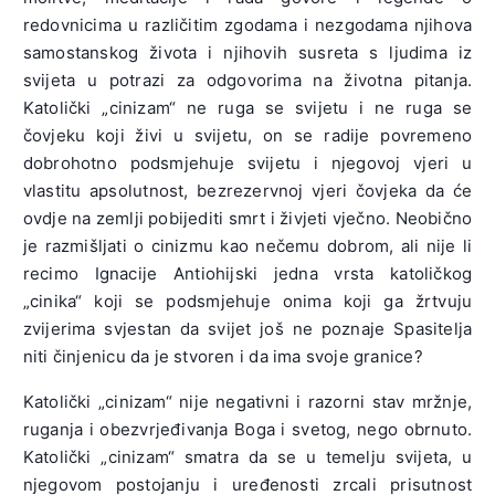
redovnicima u različitim zgodama i nezgodama njihova
samostanskog života i njihovih susreta s ljudima iz
svijeta u potrazi za odgovorima na životna pitanja.
Katolički „cinizam“ ne ruga se svijetu i ne ruga se
čovjeku koji živi u svijetu, on se radije povremeno
dobrohotno podsmjehuje svijetu i njegovoj vjeri u
vlastitu apsolutnost, bezrezervnoj vjeri čovjeka da će
ovdje na zemlji pobijediti smrt i živjeti vječno. Neobično
je razmišljati o cinizmu kao nečemu dobrom, ali nije li
recimo Ignacije Antiohijski jedna vrsta katoličkog
„cinika“ koji se podsmjehuje onima koji ga žrtvuju
zvijerima svjestan da svijet još ne poznaje Spasitelja
niti činjenicu da je stvoren i da ima svoje granice?
Katolički „cinizam“ nije negativni i razorni stav mržnje,
ruganja i obezvrjeđivanja Boga i svetog, nego obrnuto.
Katolički „cinizam“ smatra da se u temelju svijeta, u
njegovom postojanju i uređenosti zrcali prisutnost