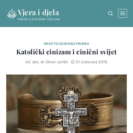
Skip
Vjera i djela
to
content
PORTAL KATOLIČKIH TEOLOGA
KROZ FILOZOFSKU PRIZMU
Katolički cinizam i cinični svijet
vlč. doc. dr. Oliver Jurišić
31. kolovoza 2019.