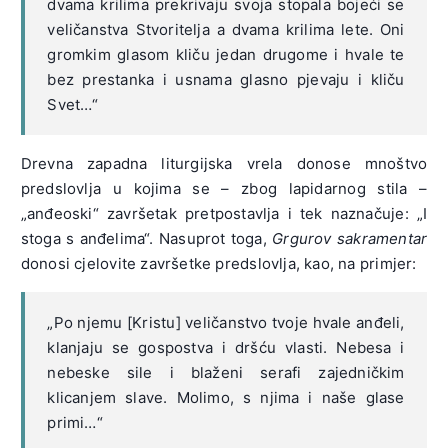
dvama krilima prekrivaju svoja stopala bojeći se
veličanstva Stvoritelja a dvama krilima lete. Oni
gromkim glasom kliču jedan drugome i hvale te
bez prestanka i usnama glasno pjevaju i kliču
Svet…“
Drevna zapadna liturgijska vrela donose mnoštvo
predslovlja u kojima se – zbog lapidarnog stila –
„anđeoski“ završetak pretpostavlja i tek naznačuje: „I
stoga s anđelima“. Nasuprot toga,
Grgurov sakramentar
donosi cjelovite završetke predslovlja, kao, na primjer:
„Po njemu [Kristu] veličanstvo tvoje hvale anđeli,
klanjaju se gospostva i dršću vlasti. Nebesa i
nebeske sile i blaženi serafi zajedničkim
klicanjem slave. Molimo, s njima i naše glase
primi…“