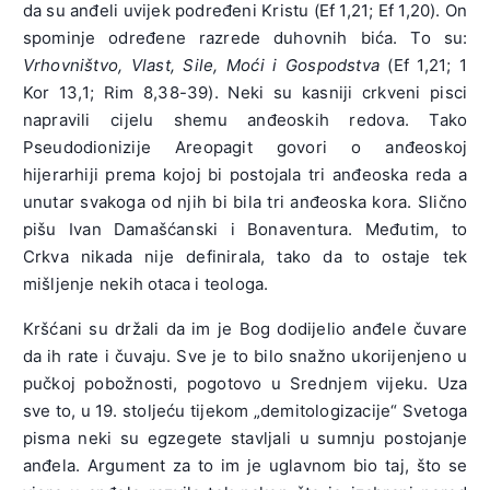
da su anđeli uvijek podređeni Kristu (Ef 1,21; Ef 1,20). On
spominje određene razrede duhovnih bića. To su:
Vrhovništvo, Vlast, Sile, Moći i Gospodstva
(Ef 1,21; 1
Kor 13,1; Rim 8,38-39). Neki su kasniji crkveni pisci
napravili cijelu shemu anđeoskih redova. Tako
Pseudodionizije Areopagit govori o anđeoskoj
hijerarhiji prema kojoj bi postojala tri anđeoska reda a
unutar svakoga od njih bi bila tri anđeoska kora. Slično
pišu Ivan Damašćanski i Bonaventura. Međutim, to
Crkva nikada nije definirala, tako da to ostaje tek
mišljenje nekih otaca i teologa.
Kršćani su držali da im je Bog dodijelio anđele čuvare
da ih rate i čuvaju. Sve je to bilo snažno ukorijenjeno u
pučkoj pobožnosti, pogotovo u Srednjem vijeku. Uza
sve to, u 19. stoljeću tijekom „demitologizacije“ Svetoga
pisma neki su egzegete stavljali u sumnju postojanje
anđela. Argument za to im je uglavnom bio taj, što se