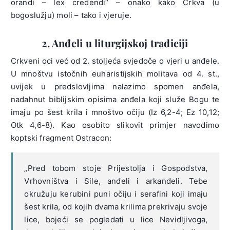
orandi – lex credendi“ – onako kako Crkva (u
bogoslužju) moli – tako i vjeruje.
2. Anđeli u liturgijskoj tradiciji
Crkveni oci već od 2. stoljeća svjedoče o vjeri u anđele.
U mnoštvu istočnih euharistijskih molitava od 4. st.,
uvijek u predslovljima nalazimo spomen anđela,
nadahnut biblijskim opisima anđela koji služe Bogu te
imaju po šest krila i mnoštvo očiju (Iz 6,2-4; Ez 10,12;
Otk 4,6-8). Kao osobito slikovit primjer navodimo
koptski fragment Ostracon:
„Pred tobom stoje Prijestolja i Gospodstva,
Vrhovništva i Sile, anđeli i arkanđeli. Tebe
okružuju kerubini puni očiju i serafini koji imaju
šest krila, od kojih dvama krilima prekrivaju svoje
lice, bojeći se pogledati u lice Nevidljivoga,