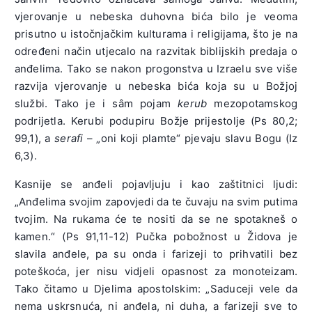
vjerovanje u nebeska duhovna bića bilo je veoma
prisutno u istočnjačkim kulturama i religijama, što je na
određeni način utjecalo na razvitak biblijskih predaja o
anđelima. Tako se nakon progonstva u Izraelu sve više
razvija vjerovanje u nebeska bića koja su u Božjoj
službi. Tako je i sâm pojam
kerub
mezopotamskog
podrijetla. Kerubi podupiru Božje prijestolje (Ps 80,2;
99,1), a
serafi
– „oni koji plamte“ pjevaju slavu Bogu (Iz
6,3).
Kasnije se anđeli pojavljuju i kao zaštitnici ljudi:
„Anđelima svojim zapovjedi da te čuvaju na svim putima
tvojim. Na rukama će te nositi da se ne spotakneš o
kamen.“ (Ps 91,11-12) Pučka pobožnost u Židova je
slavila anđele, pa su onda i farizeji to prihvatili bez
poteškoća, jer nisu vidjeli opasnost za monoteizam.
Tako čitamo u Djelima apostolskim: „Saduceji vele da
nema uskrsnuća, ni anđela, ni duha, a farizeji sve to