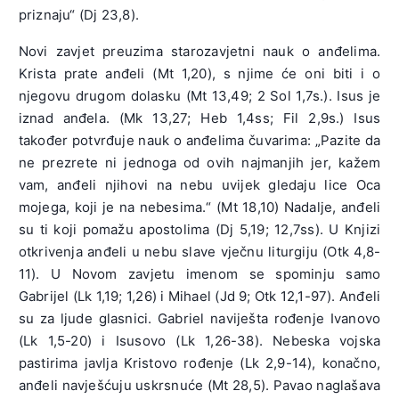
priznaju“ (Dj 23,8).
Novi zavjet preuzima starozavjetni nauk o anđelima.
Krista prate anđeli (Mt 1,20), s njime će oni biti i o
njegovu drugom dolasku (Mt 13,49; 2 Sol 1,7s.). Isus je
iznad anđela. (Mk 13,27; Heb 1,4ss; Fil 2,9s.) Isus
također potvrđuje nauk o anđelima čuvarima: „Pazite da
ne prezrete ni jednoga od ovih najmanjih jer, kažem
vam, anđeli njihovi na nebu uvijek gledaju lice Oca
mojega, koji je na nebesima.“ (Mt 18,10) Nadalje, anđeli
su ti koji pomažu apostolima (Dj 5,19; 12,7ss). U Knjizi
otkrivenja anđeli u nebu slave vječnu liturgiju (Otk 4,8-
11). U Novom zavjetu imenom se spominju samo
Gabrijel (Lk 1,19; 1,26) i Mihael (Jd 9; Otk 12,1-97). Anđeli
su za ljude glasnici. Gabriel naviješta rođenje Ivanovo
(Lk 1,5-20) i Isusovo (Lk 1,26-38). Nebeska vojska
pastirima javlja Kristovo rođenje (Lk 2,9-14), konačno,
anđeli navješćuju uskrsnuće (Mt 28,5). Pavao naglašava