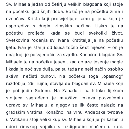
Sv. Mihaela jedan od četiriju velikih blagdana koji stoje
na početku godišnjih doba. Božić je na početku zime i
označava Krista koji prosvjetljuje tamu grijeha koja je
usporediva s dugim zimskim noćima. Uskrs je na
početku proljeća, kada se budi svekoliki život.
Svetkovina rođenja sv. Ivana Krstitelja je na početku
ljeta: Ivan je stariji od Isusa točno šest mjeseci – on je
onaj koji je posvjedočio za svjetlo. Konačno blagdan Sv.
Mihaela je na početku jeseni, kad dolaze jesenje magle
i kada je noć sve dulja, pa su tada na neki način osobito
aktivni nečisti duhovi. Na početku toga „opasnog“
razdoblja, 29. rujna, stavlja se blagdan sv. Mihaela koji
je pobijedio Sotonu. Na Zapadu i na Istoku tijekom
stoljeća sagrađeno je mnoštvo crkava posvećenih
upravo sv. Mihaelu, a njegov se lik često nalazio na
gradskim vratima. Konačno, na vrhu Anđeoske tvrđave
u Vatikanu stoji veliki kup sv. Mihaela koji je prikazan u
odori rimskog vojnika s uzdignutim mačem u ruci.