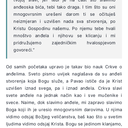
anđeoska bića, tebi tako draga. I tim što su oni
mnogovrsnim urešeni darom ti se očituješ
neizmjeran i uzvišen nada sva stvorenja, po
Kristu Gospodinu našemu. Po njemu tebe hvali
mnoštvo anđela i njihovu se klicanju i mi
pridružujemo zajedničkim hvalospjevom
govoreći.“
Od samih početaka upravo je takav bio nauk Crkve o
anđelima. Sveto pismo uvijek naglašava da su anđeli
stvorenja koja Bogu služe, a Pavao ističe da je Krist
uzvišen iznad svega, pa i iznad anđela. Crkva slavi
svete anđele na jednak način kao i sve mučenike i
svece. Naime, dok slavimo anđele, mi zapravo slavimo
Boga koji ih je uresio mnogovrsnim darovima. U njima
vidimo odsjaj Božjeg veličanstva, baš kao što u svetim
ljudima vidimo odsjaj Krista. Bogu se jedinom klanjamo,