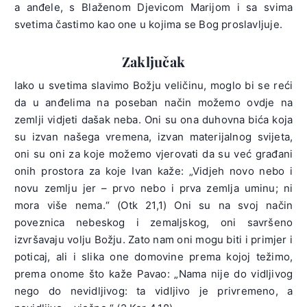
a anđele, s Blaženom Djevicom Marijom i sa svima
svetima častimo kao one u kojima se Bog proslavljuje.
Zaključak
Iako u svetima slavimo Božju veličinu, moglo bi se reći
da u anđelima na poseban način možemo ovdje na
zemlji vidjeti dašak neba. Oni su ona duhovna bića koja
su izvan našega vremena, izvan materijalnog svijeta,
oni su oni za koje možemo vjerovati da su već građani
onih prostora za koje Ivan kaže: „Vidjeh novo nebo i
novu zemlju jer – prvo nebo i prva zemlja uminu; ni
mora više nema.“ (Otk 21,1) Oni su na svoj način
poveznica nebeskog i zemaljskog, oni savršeno
izvršavaju volju Božju. Zato nam oni mogu biti i primjer i
poticaj, ali i slika one domovine prema kojoj težimo,
prema onome što kaže Pavao: „Nama nije do vidljivog
nego do nevidljivog: ta vidljivo je privremeno, a