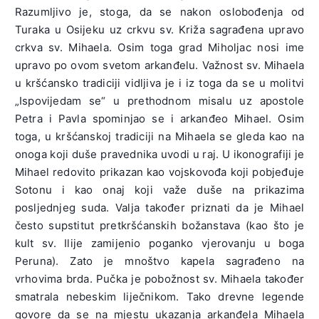
Razumljivo je, stoga, da se nakon oslobođenja od
Turaka u Osijeku uz crkvu sv. Križa sagrađena upravo
crkva sv. Mihaela. Osim toga grad Miholjac nosi ime
upravo po ovom svetom arkanđelu. Važnost sv. Mihaela
u kršćansko tradiciji vidljiva je i iz toga da se u molitvi
„Ispovijedam se“ u prethodnom misalu uz apostole
Petra i Pavla spominjao se i arkanđeo Mihael. Osim
toga, u kršćanskoj tradiciji na Mihaela se gleda kao na
onoga koji duše pravednika uvodi u raj. U ikonografiji je
Mihael redovito prikazan kao vojskovođa koji pobjeđuje
Sotonu i kao onaj koji važe duše na prikazima
posljednjeg suda. Valja također priznati da je Mihael
često supstitut pretkršćanskih božanstava (kao što je
kult sv. Ilije zamijenio poganko vjerovanju u boga
Peruna). Zato je mnoštvo kapela sagrađeno na
vrhovima brda. Pučka je pobožnost sv. Mihaela također
smatrala nebeskim liječnikom. Tako drevne legende
govore da se na mjestu ukazanja arkanđela Mihaela