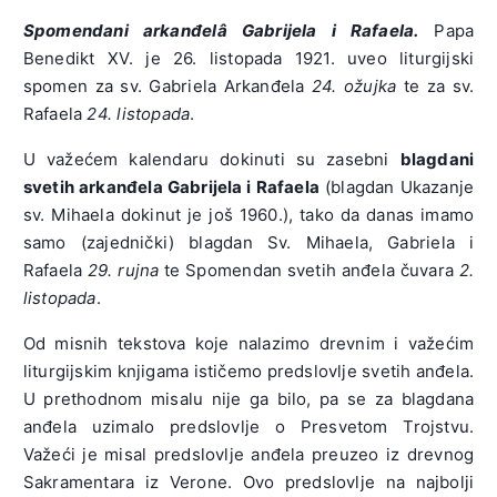
Spomendani arkanđelâ Gabrijela i Rafaela.
Papa
Benedikt XV. je 26. listopada 1921. uveo liturgijski
spomen za sv. Gabriela Arkanđela
24. ožujka
te za sv.
Rafaela
24. listopada
.
U važećem kalendaru dokinuti su zasebni
blagdani
svetih arkanđela Gabrijela i Rafaela
(blagdan Ukazanje
sv. Mihaela dokinut je još 1960.), tako da danas imamo
samo (zajednički) blagdan Sv. Mihaela, Gabriela i
Rafaela
29. rujna
te Spomendan svetih anđela čuvara
2.
listopada
.
Od misnih tekstova koje nalazimo drevnim i važećim
liturgijskim knjigama ističemo predslovlje svetih anđela.
U prethodnom misalu nije ga bilo, pa se za blagdana
anđela uzimalo predslovlje o Presvetom Trojstvu.
Važeći je misal predslovlje anđela preuzeo iz drevnog
Sakramentara iz Verone. Ovo predslovlje na najbolji