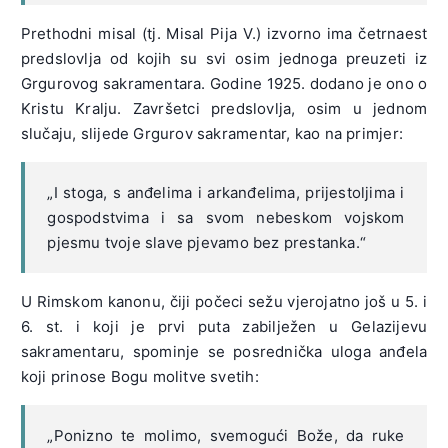
Prethodni misal (tj. Misal Pija V.) izvorno ima četrnaest
predslovlja od kojih su svi osim jednoga preuzeti iz
Grgurovog sakramentara. Godine 1925. dodano je ono o
Kristu Kralju. Završetci predslovlja, osim u jednom
slučaju, slijede Grgurov sakramentar, kao na primjer:
„I stoga, s anđelima i arkanđelima, prijestoljima i
gospodstvima i sa svom nebeskom vojskom
pjesmu tvoje slave pjevamo bez prestanka.“
U Rimskom kanonu, čiji počeci sežu vjerojatno još u 5. i
6. st. i koji je prvi puta zabilježen u Gelazijevu
sakramentaru, spominje se posrednička uloga anđela
koji prinose Bogu molitve svetih:
„Ponizno te molimo, svemogući Bože, da ruke