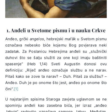
1. Anđeli u Svetome pismu i u nauku Crkve
Anđeo, grčki
angelos
, hebrejski
mal’âk
u Svetom pismu
označava nebesko biće kojemu Bog povjerava neki
zadatak. Za Poslanicu Hebrejima anđeli su „služnički
duhovi što se šalju služiti za one koji imaju baštiniti
spasenje“ (Heb 1,14) Sveti Augustin donosi ovu
definiciju: „Riječ anđeo označuje službu a ne narav.
Pitaš kako se zove ta narav? – Duh. Pitaš za službu? –
Anđeo. Duh je po onome što jest, anđeo po onome što
čini“.
[1]
U najstarijim spisima Staroga zavjeta uglavnom se ne
spominju anđeli kao zasebna bića, jer izraz „anđeo
Jahvin“ redovito označava samoga Jahvu. Međutim,