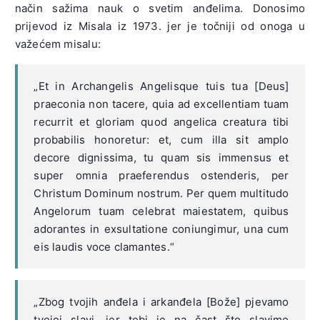
način sažima nauk o svetim anđelima. Donosimo
prijevod iz Misala iz 1973. jer je točniji od onoga u
važećem misalu:
„Et in Archangelis Angelisque tuis tua [Deus]
praeconia non tacere, quia ad excellentiam tuam
recurrit et gloriam quod angelica creatura tibi
probabilis honoretur: et, cum illa sit amplo
decore dignissima, tu quam sis immensus et
super omnia praeferendus ostenderis, per
Christum Dominum nostrum. Per quem multitudo
Angelorum tuam celebrat maiestatem, quibus
adorantes in exsultatione coniungimur, una cum
eis laudis voce clamantes.“
„Zbog tvojih anđela i arkanđela [Bože] pjevamo
tvojoj slavi, jer tebi je na čast što slavimo