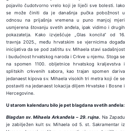
pojavilo čudotvorno vrelo koji je liječi sve bolesti. Iako
se može činiti da je današnja pučka pobožnost u
odnosu na prijašnja vremena u puno manjoj mjeri
usmjerena štovanju svetih anđela, ipak vidimo i drugih
pokazatelja. Kako izvješćuje „Glas koncila“ od 16.
travnja 2025., među hrvatskim se vjernicima događa
inicijativa da se pod zaštitu sv. Mihaela stavi sadašnjost
i budućnost hrvatskog naroda i Crkve u njemu. Stoga se
na spomen 1100. obljetnice hrvatskog kraljevstva i
splitskih crkvenih sabora, kao trajan spomen dariva
jedanaest kipova sv. Mihaela visokih tri metra koji će se
postaviti na jedanaest lokacija diljem Hrvatske i Bosne i
Hercegovine.
U starom kalendaru bilo je pet blagdana svetih anđela:
Blagdan sv. Mihaela Arkanđela – 29. rujna.
Na Zapadu
je zabilježen kult sv. Mihaela od 5. st. Sakramentar iz