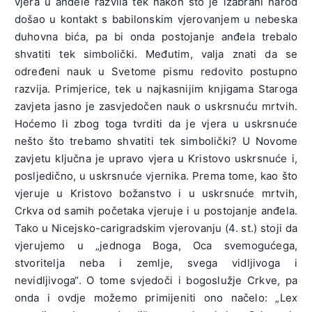
vjera u anđele razvila tek nakon što je izabrani narod
došao u kontakt s babilonskim vjerovanjem u nebeska
duhovna bića, pa bi onda postojanje anđela trebalo
shvatiti tek simbolički. Međutim, valja znati da se
određeni nauk u Svetome pismu redovito postupno
razvija. Primjerice, tek u najkasnijim knjigama Staroga
zavjeta jasno je zasvjedočen nauk o uskrsnuću mrtvih.
Hoćemo li zbog toga tvrditi da je vjera u uskrsnuće
nešto što trebamo shvatiti tek simbolički? U Novome
zavjetu ključna je upravo vjera u Kristovo uskrsnuće i,
posljedično, u uskrsnuće vjernika. Prema tome, kao što
vjeruje u Kristovo božanstvo i u uskrsnuće mrtvih,
Crkva od samih početaka vjeruje i u postojanje anđela.
Tako u Nicejsko-carigradskim vjerovanju (4. st.) stoji da
vjerujemo u „jednoga Boga, Oca svemogućega,
stvoritelja neba i zemlje, svega vidljivoga i
nevidljivoga“. O tome svjedoči i bogoslužje Crkve, pa
onda i ovdje možemo primijeniti ono načelo: „Lex