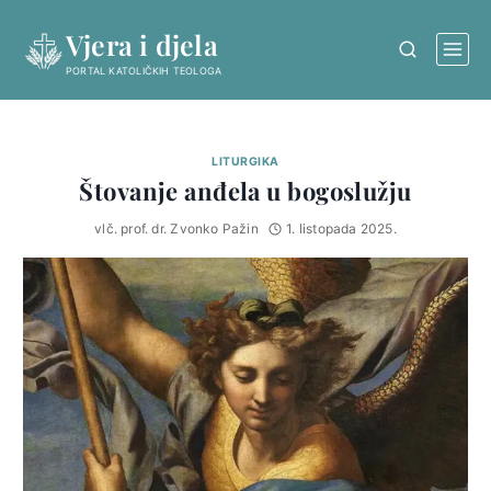
Skip
Vjera i djela
to
content
PORTAL KATOLIČKIH TEOLOGA
LITURGIKA
Štovanje anđela u bogoslužju
vlč. prof. dr. Zvonko Pažin
1. listopada 2025.