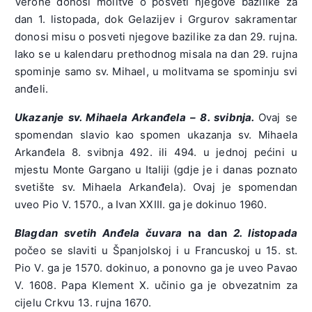
Verone donosi molitve o posveti njegove bazilike za
dan 1. listopada, dok Gelazijev i Grgurov sakramentar
donosi misu o posveti njegove bazilike za dan 29. rujna.
Iako se u kalendaru prethodnog misala na dan 29. rujna
spominje samo sv. Mihael, u molitvama se spominju svi
anđeli.
Ukazanje sv. Mihaela Arkanđela – 8. svibnja.
Ovaj se
spomendan slavio kao spomen ukazanja sv. Mihaela
Arkanđela 8. svibnja 492. ili 494. u jednoj pećini u
mjestu Monte Gargano u Italiji (gdje je i danas poznato
svetište sv. Mihaela Arkanđela). Ovaj je spomendan
uveo Pio V. 1570., a Ivan XXIII. ga je dokinuo 1960.
Blagdan svetih Anđela čuvara
na dan
2. listopada
počeo se slaviti u Španjolskoj i u Francuskoj u 15. st.
Pio V. ga je 1570. dokinuo, a ponovno ga je uveo Pavao
V. 1608. Papa Klement X. učinio ga je obvezatnim za
cijelu Crkvu 13. rujna 1670.