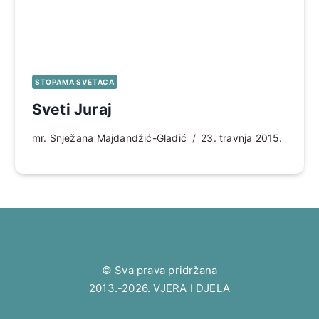
STOPAMA SVETACA
Sveti Juraj
mr. Snježana Majdandžić-Gladić
23. travnja 2015.
© Sva prava pridržana
2013.-2026. VJERA I DJELA