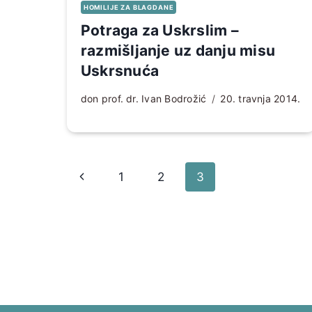
HOMILIJE ZA BLAGDANE
Potraga za Uskrslim –
razmišljanje uz danju misu
Uskrsnuća
don prof. dr. Ivan Bodrožić
20. travnja 2014.
Page
Prethodna
1
2
3
navigation
stranica