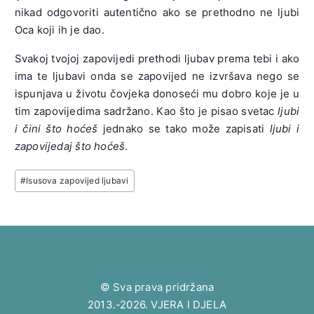
nikad odgovoriti autentično ako se prethodno ne ljubi
Oca koji ih je dao.
Svakoj tvojoj zapovijedi prethodi ljubav prema tebi i ako
ima te ljubavi onda se zapovijed ne izvršava nego se
ispunjava u životu čovjeka donoseći mu dobro koje je u
tim zapovijedima sadržano. Kao što je pisao svetac
ljubi
i čini što hoćeš
jednako se tako može zapisati
ljubi i
zapovijedaj što hoćeš
.
Post
#
Isusova zapovijed ljubavi
Tags:
© Sva prava pridržana
2013.-2026. VJERA I DJELA