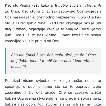
Kao što Pisma kažu kako si ti
ljubio svoje i ljubio si ih
do kraja
. Kao što si ti izvršio zapovijed Oca svojega i
Oca našega jer si prethodno neizmjerno ljubio Oca kao
što je i Otac ljubio tebe. I kad Otac objavljuje
ovo je Sin
moj ljubljeni
, objavljuje kako je to onaj koji bezuvjetno
ljubi Oca i iz te bezuvjetne ljubavi izvršit će svaku
zapovijed koju je primio od Oca.
Ako me ljubiš čuvat ćeš moju riječ, pa će i Otac
moj ljubiti tebe. I k tebi ćemo doći i kod tebe se
nastaniti
.
Ponekad nisam svjestan koliko je teško nositi tu
spoznaju u sebi o tome što su to zapravo tvoje
zapovijedi i što one znače. One su zapravo izričaj
ljubavi Oca prema stvorenju jer su predane stvorenju iz
ljubavi i za dobro tog stvorenja i na njih se ne može