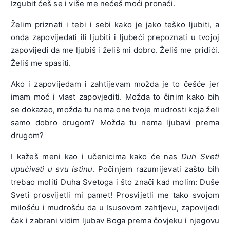
Izgubit ćeš se i više me nećeš moći pronaći.
Želim priznati i tebi i sebi kako je jako teško ljubiti, a
onda zapovijedati ili ljubiti i ljubeći prepoznati u tvojoj
zapovijedi da me ljubiš i želiš mi dobro. Želiš me pridići.
Želiš me spasiti.
Ako i zapovijedam i zahtijevam možda je to češće jer
imam moć i vlast zapovjediti. Možda to činim kako bih
se dokazao, možda tu nema one tvoje mudrosti koja želi
samo dobro drugom? Možda tu nema ljubavi prema
drugom?
I kažeš meni kao i učenicima kako će nas
Duh Sveti
upućivati u svu istinu
. Počinjem razumijevati zašto bih
trebao moliti Duha Svetoga i što znači kad molim: Duše
Sveti prosvijetli mi pamet! Prosvijetli me tako svojom
milošću i mudrošću da u Isusovom zahtjevu, zapovijedi
čak i zabrani vidim ljubav Boga prema čovjeku i njegovu