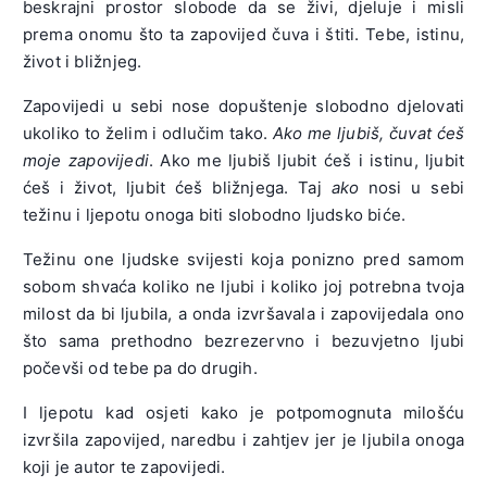
beskrajni prostor slobode da se živi, djeluje i misli
prema onomu što ta zapovijed čuva i štiti. Tebe, istinu,
život i bližnjeg.
Zapovijedi u sebi nose dopuštenje slobodno djelovati
ukoliko to želim i odlučim tako.
Ako me ljubiš, čuvat ćeš
moje zapovijedi
. Ako me ljubiš ljubit ćeš i istinu, ljubit
ćeš i život, ljubit ćeš bližnjega. Taj
ako
nosi u sebi
težinu i ljepotu onoga biti slobodno ljudsko biće.
Težinu one ljudske svijesti koja ponizno pred samom
sobom shvaća koliko ne ljubi i koliko joj potrebna tvoja
milost da bi ljubila, a onda izvršavala i zapovijedala ono
što sama prethodno bezrezervno i bezuvjetno ljubi
počevši od tebe pa do drugih.
I ljepotu kad osjeti kako je potpomognuta milošću
izvršila zapovijed, naredbu i zahtjev jer je ljubila onoga
koji je autor te zapovijedi.