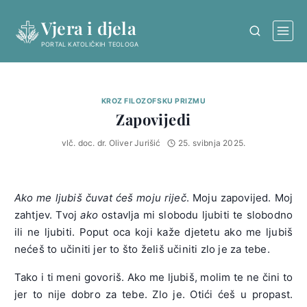
Skip
Vjera i djela
to
content
PORTAL KATOLIČKIH TEOLOGA
KROZ FILOZOFSKU PRIZMU
Zapovijedi
vlč. doc. dr. Oliver Jurišić
25. svibnja 2025.
Ako me
ljubiš čuvat ćeš moju riječ
. Moju zapovijed. Moj
zahtjev. Tvoj
ako
ostavlja mi slobodu ljubiti te slobodno
ili ne ljubiti. Poput oca koji kaže djetetu ako me ljubiš
nećeš to učiniti jer to što želiš učiniti zlo je za tebe.
Tako i ti meni govoriš. Ako me ljubiš, molim te ne čini to
jer to nije dobro za tebe. Zlo je. Otići ćeš u propast.