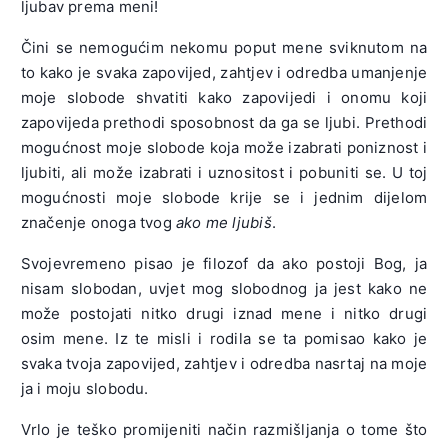
ljubav prema meni!
Čini se nemogućim nekomu poput mene sviknutom na
to kako je svaka zapovijed, zahtjev i odredba umanjenje
moje slobode shvatiti kako zapovijedi i onomu koji
zapovijeda prethodi sposobnost da ga se ljubi. Prethodi
mogućnost moje slobode koja može izabrati poniznost i
ljubiti, ali može izabrati i uznositost i pobuniti se. U toj
mogućnosti moje slobode krije se i jednim dijelom
značenje onoga tvog
ako me ljubiš
.
Svojevremeno pisao je filozof da ako postoji Bog, ja
nisam slobodan, uvjet mog slobodnog ja jest kako ne
može postojati nitko drugi iznad mene i nitko drugi
osim mene. Iz te misli i rodila se ta pomisao kako je
svaka tvoja zapovijed, zahtjev i odredba nasrtaj na moje
ja i moju slobodu.
Vrlo je teško promijeniti način razmišljanja o tome što