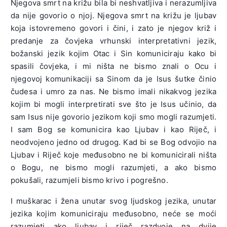
Njegova smrt na križu bila bi neshvatljiva i nerazumljiva
da nije govorio o njoj. Njegova smrt na križu je ljubav
koja istovremeno govori i čini, i zato je njegov križ i
predanje za čovjeka vrhunski interpretativni jezik,
božanski jezik kojim Otac i Sin komuniciraju kako bi
spasili čovjeka, i mi ništa ne bismo znali o Ocu i
njegovoj komunikaciji sa Sinom da je Isus šutke činio
čudesa i umro za nas. Ne bismo imali nikakvog jezika
kojim bi mogli interpretirati sve što je Isus učinio, da
sam Isus nije govorio jezikom koji smo mogli razumjeti.
I sam Bog se komunicira kao Ljubav i kao Riječ, i
neodvojeno jedno od drugog. Kad bi se Bog odvojio na
Ljubav i Riječ koje međusobno ne bi komunicirali ništa
o Bogu, ne bismo mogli razumjeti, a ako bismo
pokušali, razumjeli bismo krivo i pogrešno.
I muškarac i žena unutar svog ljudskog jezika, unutar
jezika kojim komuniciraju međusobno, neće se moći
razumjeti ako ljubav i riječ razdvoje na dvije