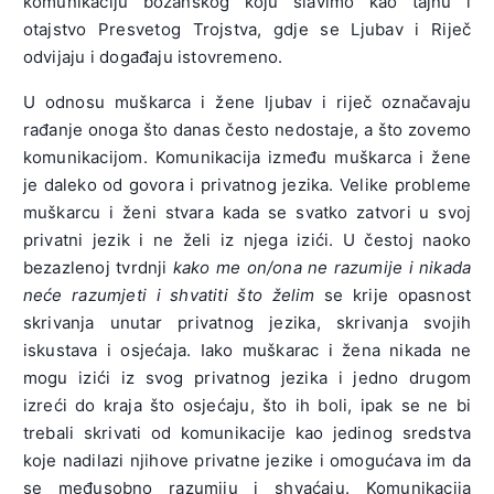
komunikaciju božanskog koju slavimo kao tajnu i
otajstvo Presvetog Trojstva, gdje se Ljubav i Riječ
odvijaju i događaju istovremeno.
U odnosu muškarca i žene ljubav i riječ označavaju
rađanje onoga što danas često nedostaje, a što zovemo
komunikacijom. Komunikacija između muškarca i žene
je daleko od govora i privatnog jezika. Velike probleme
muškarcu i ženi stvara kada se svatko zatvori u svoj
privatni jezik i ne želi iz njega izići. U čestoj naoko
bezazlenoj tvrdnji
kako me on/ona ne razumije i nikada
neće razumjeti i shvatiti što želim
se krije opasnost
skrivanja unutar privatnog jezika, skrivanja svojih
iskustava i osjećaja. Iako muškarac i žena nikada ne
mogu izići iz svog privatnog jezika i jedno drugom
izreći do kraja što osjećaju, što ih boli, ipak se ne bi
trebali skrivati od komunikacije kao jedinog sredstva
koje nadilazi njihove privatne jezike i omogućava im da
se međusobno razumiju i shvaćaju. Komunikacija