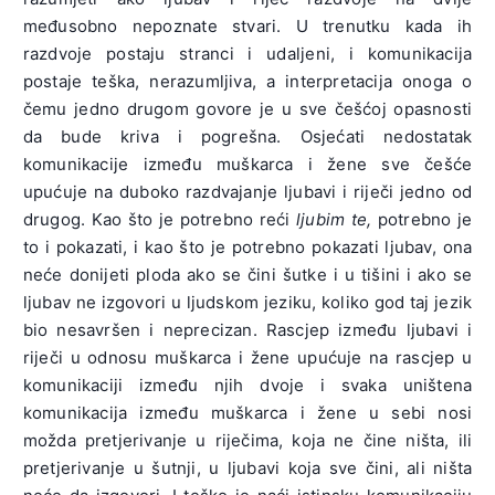
međusobno nepoznate stvari. U trenutku kada ih
razdvoje postaju stranci i udaljeni, i komunikacija
postaje teška, nerazumljiva, a interpretacija onoga o
čemu jedno drugom govore je u sve češćoj opasnosti
da bude kriva i pogrešna. Osjećati nedostatak
komunikacije između muškarca i žene sve češće
upućuje na duboko razdvajanje ljubavi i riječi jedno od
drugog. Kao što je potrebno reći
ljubim te,
potrebno je
to i pokazati, i kao što je potrebno pokazati ljubav, ona
neće donijeti ploda ako se čini šutke i u tišini i ako se
ljubav ne izgovori u ljudskom jeziku, koliko god taj jezik
bio nesavršen i neprecizan. Rascjep između ljubavi i
riječi u odnosu muškarca i žene upućuje na rascjep u
komunikaciji između njih dvoje i svaka uništena
komunikacija između muškarca i žene u sebi nosi
možda pretjerivanje u riječima, koja ne čine ništa, ili
pretjerivanje u šutnji, u ljubavi koja sve čini, ali ništa