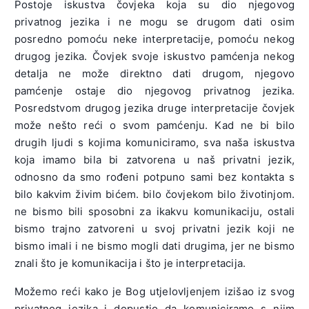
Postoje iskustva čovjeka koja su dio njegovog
privatnog jezika i ne mogu se drugom dati osim
posredno pomoću neke interpretacije, pomoću nekog
drugog jezika. Čovjek svoje iskustvo pamćenja nekog
detalja ne može direktno dati drugom, njegovo
pamćenje ostaje dio njegovog privatnog jezika.
Posredstvom drugog jezika druge interpretacije čovjek
može nešto reći o svom pamćenju. Kad ne bi bilo
drugih ljudi s kojima komuniciramo, sva naša iskustva
koja imamo bila bi zatvorena u naš privatni jezik,
odnosno da smo rođeni potpuno sami bez kontakta s
bilo kakvim živim bićem. bilo čovjekom bilo životinjom.
ne bismo bili sposobni za ikakvu komunikaciju, ostali
bismo trajno zatvoreni u svoj privatni jezik koji ne
bismo imali i ne bismo mogli dati drugima, jer ne bismo
znali što je komunikacija i što je interpretacija.
Možemo reći kako je Bog utjelovljenjem izišao iz svog
privatnog jezika i dopustio da komuniciramo s njim