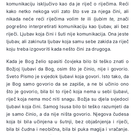
komunikaciju isključivo kao da je riječ o riječima. Reći
kako netko nekoga voli zato što sve za njega čini, ali
nikada neće reći riječima
volim te
ili
ljubim te,
znači
pogrešno interpretirati komunikaciju kao ljubav, ali bez
riječi. Ljubav koja čini i šuti nije komunikacija. Ona jeste
ljubav, ali zakinuta ljubav koja samu sebe zakida za riječ
koju treba izgovoriti kada nešto čini za drugoga.
Kada je Bog želio spasiti čovjeka bilo bi teško znati o
Božjoj ljubavi da Bog, osim što je činio, nije i govorio.
Sveto Pismo je svjedok ljubavi koja govori. Isto tako, da
je Bog samo govorio da se zapiše, a ne bi učinio ono
što je govorio, bila bi to riječ koja nema u sebi ljubavi,
riječ koja nema moć niti snagu. Božja su djela svjedoci
ljubavi koja čini. Samog Isusa bilo bi teško razumjeti da
je samo činio, a da nije ništa govorio. Njegova čudesa
koja bi bila učinjena u šutnji, bez objašnjenja i riječi,
bila bi čudna i neobična, bila bi puka magija i vračanje.