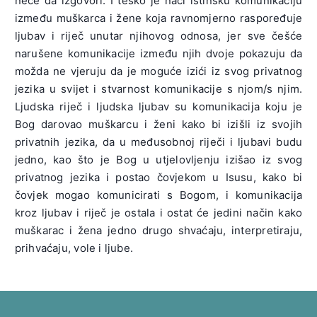
neće da izgovori. I teško je naći istinsku komunikaciju
između muškarca i žene koja ravnomjerno raspoređuje
ljubav i riječ unutar njihovog odnosa, jer sve češće
narušene komunikacije između njih dvoje pokazuju da
možda ne vjeruju da je moguće izići iz svog privatnog
jezika u svijet i stvarnost komunikacije s njom/s njim.
Ljudska riječ i ljudska ljubav su komunikacija koju je
Bog darovao muškarcu i ženi kako bi izišli iz svojih
privatnih jezika, da u međusobnoj riječi i ljubavi budu
jedno, kao što je Bog u utjelovljenju izišao iz svog
privatnog jezika i postao čovjekom u Isusu, kako bi
čovjek mogao komunicirati s Bogom, i komunikacija
kroz ljubav i riječ je ostala i ostat će jedini način kako
muškarac i žena jedno drugo shvaćaju, interpretiraju,
prihvaćaju, vole i ljube.