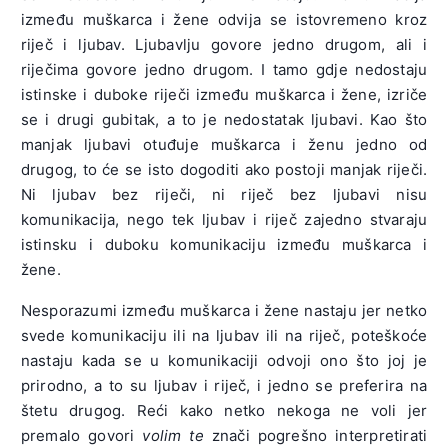
između muškarca i žene odvija se istovremeno kroz
riječ i ljubav. Ljubavlju govore jedno drugom, ali i
riječima govore jedno drugom. I tamo gdje nedostaju
istinske i duboke riječi između muškarca i žene, izriče
se i drugi gubitak, a to je nedostatak ljubavi. Kao što
manjak ljubavi otuđuje muškarca i ženu jedno od
drugog, to će se isto dogoditi ako postoji manjak riječi.
Ni ljubav bez riječi, ni riječ bez ljubavi nisu
komunikacija, nego tek ljubav i riječ zajedno stvaraju
istinsku i duboku komunikaciju između muškarca i
žene.
Nesporazumi između muškarca i žene nastaju jer netko
svede komunikaciju ili na ljubav ili na riječ, poteškoće
nastaju kada se u komunikaciji odvoji ono što joj je
prirodno, a to su ljubav i riječ, i jedno se preferira na
štetu drugog. Reći kako netko nekoga ne voli jer
premalo govori
volim te
znači pogrešno interpretirati