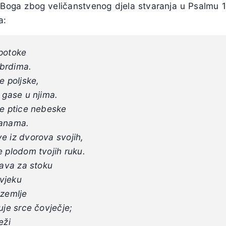
avi Boga zbog veličanstvenog djela stvaranja u Psalmu
a:
 potoke
brdima.
e poljske,
 gase u njima.
de ptice nebeske
ranama.
e iz dvorova svojih,
e plodom tvojih ruku.
rava za stoku
ovjeku
 zemlje
uje srce čovječje;
eži