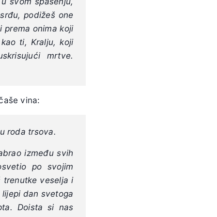
an u svom spasenju,
osrđu, podižeš one
ti prema onima koji
ao ti, Kralju, koji
skrisujući mrtve.
čaše vina:
ju roda trsova.
izabrao između svih
osvetio po svojim
trenutke veselja i
lijepi dan svetoga
ta. Doista si nas