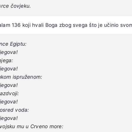
 srce čovjeku.
alam 136 koji hvali Boga zbog svega što je učinio svo
nce Egiptu:
njegova!
njega:
njegova!
ukom ispruženom:
njegova!
azdvoji:
njegova!
posred voda:
njegova!
 vojsku mu u Crveno more: