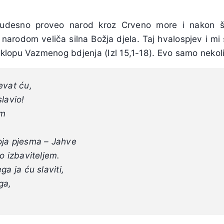
udesno proveo narod kroz Crveno more i nakon što
 s narodom veliča silna Božja djela. Taj hvalospjev i m
lopu Vazmenog bdjenja (Izl 15,1-18). Evo samo nekoli
evat ću,
lavio!
om
oja pjesma – Jahve
o izbaviteljem.
ga ja ću slaviti,
ga,