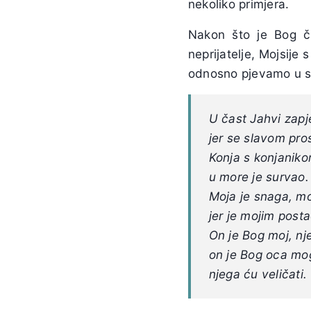
nekoliko primjera.
Nakon što je Bog č
neprijatelje, Mojsije
odnosno pjevamo u sk
U čast Jahvi zapj
jer se slavom pros
Konja s konjanik
u more je survao.
Moja je snaga, m
jer je mojim posta
On je Bog moj, nje
on je Bog oca mo
njega ću veličati.