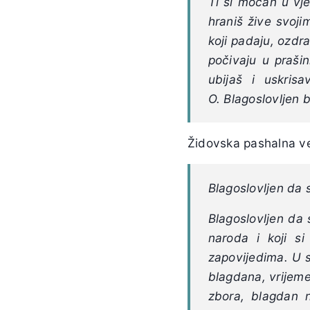
Ti si moćan u vje
hraniš žive svoj
koji padaju, ozdr
počivaju u prašin
ubijaš i uskrisa
O.
Blagoslovljen 
Židovska pashalna ve
Blagoslovljen da s
Blagoslovljen da 
naroda i koji s
zapovijedima. U s
blagdana, vrijeme
zbora, blagdan n