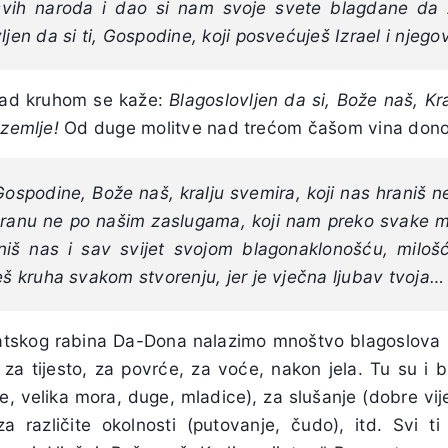
vih naroda i dao si nam svoje svete blagdane da ž
ljen da si ti, Gospodine, koji posvećuješ Izrael i njeg
 nad kruhom se kaže:
Blagoslovljen da si, Bože naš, Kra
 zemlje!
Od duge molitve nad trećom čašom vina don
 Gospodine, Bože naš, kralju svemira, koji nas hraniš 
 hranu ne po našim zaslugama, koji nam preko svake m
aniš nas i sav svijet svojom blagonaklonošću, miloš
ješ kruha svakom stvorenju, jer je vječna ljubav tvoja…
rvatskog rabina Da-Dona nalazimo mnoštvo blagoslova z
 za tijesto, za povrće, za voće, nakon jela. Tu su i 
 velika mora, duge, mladice), za slušanje (dobre vijest
 za različite okolnosti (putovanje, čudo), itd. Svi ti