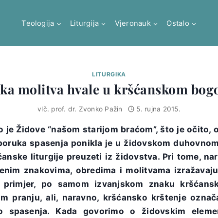
Teologija
Liturgija
Vjeronauk
Ostalo
LITURGIKA
ka molitva hvale u kršćanskom bog
vlč. prof. dr. Zvonko Pažin
5. rujna 2015.
o je Židove “našom starijom braćom”, što je očito,
a poruka spasenja ponikla je u židovskom duhovnom
nske liturgije preuzeti iz židovstva. Pri tome, na
enim znakovima, obredima i molitvama izražavaj
a primjer, po samom izvanjskom znaku kršćansko
 pranju, ali, naravno, kršćansko krštenje označa
vo spasenja. Kada govorimo o židovskim elem