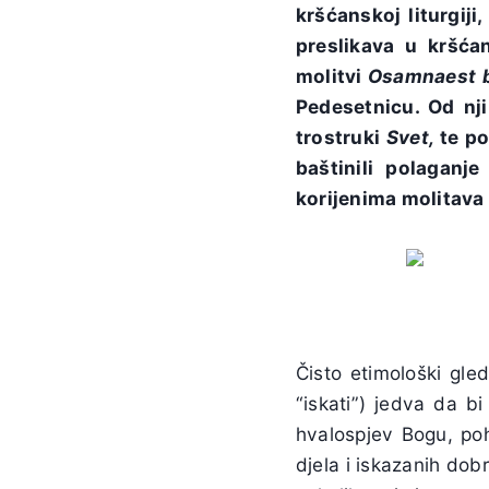
kršćanskoj liturgiji
preslikava u kršćan
molitvi
Osamnaest b
Pedesetnicu. Od nji
trostruki
Svet,
te po
baštinili polagan
korijenima molitava
Čisto etimološki gleda
“iskati”) jedva da b
hvalospjev Bogu, poh
djela i iskazanih dob