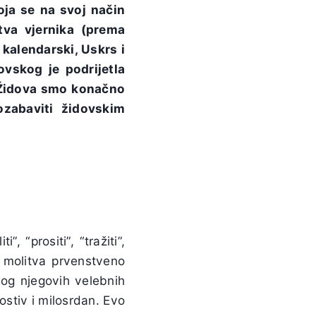
koja se na svoj način
itva vjernika (prema
 kalendarski, Uskrs i
ovskog je podrijetla
idova smo konačno
zabaviti židovskim
, “prositi”, “tražiti”,
e molitva prvenstveno
bog njegovih velebnih
ostiv i milosrdan. Evo