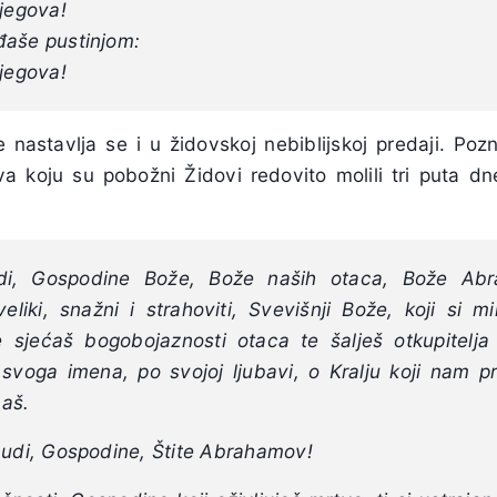
njegova!
đaše pustinjom:
njegova!
 nastavlja se i u židovskoj nebiblijskoj predaji. Poz
a koju su pobožni Židovi redovito molili tri puta d
udi, Gospodine Bože, Bože naših otaca, Bože Abr
eliki, snažni i strahoviti, Svevišnji Bože, koji si m
e sjećaš bogobojaznosti otaca te šalješ otkupitelja
 svoga imena, po svojoj ljubavi, o Kralju koji nam 
naš.
budi, Gospodine, Štite Abrahamov!