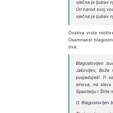
vječna je ljubav 
On narod svoj vo
vječna je ljubav 
Ovakva vrsta molitve
Osamnaest blagoslov
dva:
Blagoslovljen b
Jakovljev, Bože v
posjeduješ! Ti s
sinova, na slavu
Spasitelju i Štite 
O. Blagoslovljen 