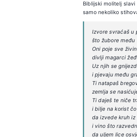
Biblijski molitelj sl
samo nekoliko stihov
Izvore svraćaš u
što žubore među 
Oni poje sve živin
divlji magarci žeđ
Uz njih se gnijez
i pjevaju među g
Ti natapaš bregov
zemlja se nasićuj
Ti daješ te niče t
i bilje na korist č
da izvede kruh iz
i vino što razvedr
da uljem lice osvj