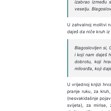
izabrao između s
veselju. Blagoslov
U zahvalnoj molitvi
daješ da niče kruh iz
Blagoslovljen si,
i koji nam daješ
dobrotu, koji hr
milosrđa, koji da
U vrijednoj knjizi h
pranje ruku, za kruh,
(nesvakidašnje pojave,
svijeta), za mirise,