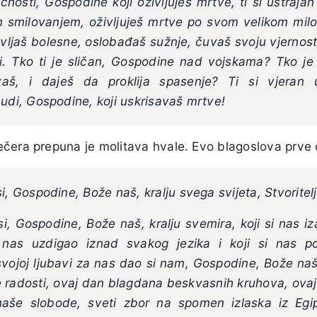
čnosti, Gospodine koji oživljuješ mrtve, ti si ustraj
im smilovanjem, oživljuješ mrtve po svom velikom mil
avljaš bolesne, oslobađaš sužnje, čuvaš svoju vjernos
i. Tko ti je sličan, Gospodine nad vojskama? Tko je k
vaš, i daješ da proklija spasenje? Ti si vjeran u
budi, Gospodine, koji uskrisavaš mrtve!
čera prepuna je molitava hvale. Evo blagoslova prve 
i, Gospodine, Bože naš, kralju svega svijeta, Stvoritel
si, Gospodine, Bože naš, kralju svemira, koji si nas 
i nas uzdigao iznad svakog jezika i koji si nas p
vojoj ljubavi za nas dao si nam, Gospodine, Bože naš 
 radosti, ovaj dan blagdana beskvasnih kruhova, ovaj 
aše slobode, sveti zbor na spomen izlaska iz Egip