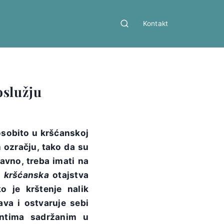
Kontakt
oslužju
 osobito u kršćanskoj
 ozračju, tako da su
ravno, treba imati na
u
kršćanska
otajstva
 je krštenje nalik
va i ostvaruje sebi
entima sadržanim u