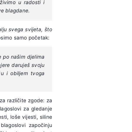
ivimo u radosti i
ove blagdane.
lju svega svijeta, što
osimo samo početak:
ne po našim djelima
jere daruješ svoju
ću i obiljem tvoga
a različite zgode: za
blagoslovi za gledanje
i, loše vijesti, siline
 blagoslovi započinju