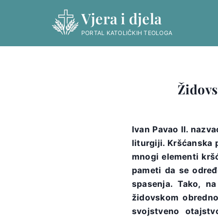
Skip
Vjera i djela
to
content
PORTAL KATOLIČKIH TEOLOGA
Židovs
Ivan Pavao II. nazva
liturgiji. Kršćansk
mnogi elementi kršća
pameti da se određ
spasenja. Tako, n
židovskom obrednom
svojstveno otajst