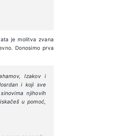
nata je molitva zvana
nevno. Donosimo prva
ahamov, Izakov i
ilosrdan i koji sve
 sinovima njihovih
priskačeš u pomoć,