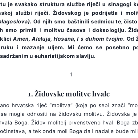
, tu je svakako struktura službe riječi u sinagogi 
skoj službi riječi. Židovskog je podrijetla i mol
lagoslova).
Od njih smo baštinili sedmicu te, čisto
h smo primili i molitvu časova i doksologiju. Žid
klici
Amen, Aleluja, Hosana, I s duhom tvojim.
Od Ž
je ruku i mazanje uljem. Mi ćemo se posebno po
 sadržanim u euharistijskom slavlju.
1. Židovske molitve hvale
no hrvatska riječ “molitva” (koja po sebi znači “moliti”
i se mogla odnositi na židovsku molitvu. Židovska j
vala Boga. Židov molitelj prvenstveno hvali Boga z
ročinstava, a tek onda moli Boga da i nadalje bude mil