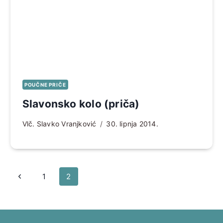
POUČNE PRIČE
Slavonsko kolo (priča)
Vlč. Slavko Vranjković
30. lipnja 2014.
Page
Prethodna
1
2
navigation
stranica