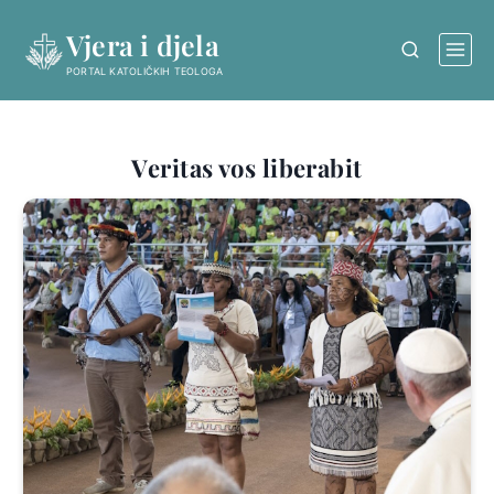
Skip
Vjera i djela
to
content
PORTAL KATOLIČKIH TEOLOGA
Veritas vos liberabit