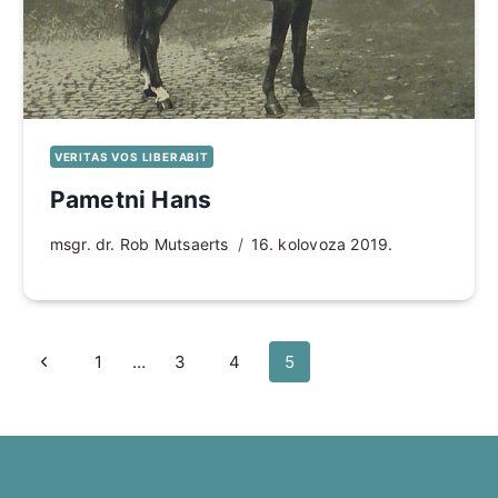
VERITAS VOS LIBERABIT
Pametni Hans
msgr. dr. Rob Mutsaerts
16. kolovoza 2019.
Page
Prethodna
1
…
3
4
5
navigation
stranica