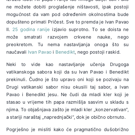
ne možete dobiti proglašenje ništavosti, ipak postoji
mogućnost da vam pod određenim okolnostima bude
dopušteno primati Pričest. Sve to premda je Ivan Pavao
II.
25 godina ranije
izjavio suprotno. To se doista ne
može smatrati razvojem crkvene nauke, nego
preokretom. Tu nema nastavljanja onoga što su
naučavali
Ivan Pavao
i
Benedikt
, nego postoji raskid.
Neki to vide kao nastavljanje učenja Drugoga
vatikanskoga sabora koji da su Ivan Pavao i Benedikt
prekinuli. Čudno je što upravo oni koji se pozivaju na
Drugi vatikanski sabor nisu okusili taj sabor, a Ivan
Pavao i Benedikt jesu. Ne čudi da mladi kler koji je
stasao u vrijeme tih papa razmišlja sasvim u skladu s
njima. To objašnjava zašto je mladi kler „konzervativan“,
a stariji naraštaj „naprednjački“, dok je obično obrnuto.
Pogrješno je misliti kako će pragmatično dušobrižno