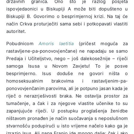
državnih granica. Ono što je razlog posjeta
ispovjedaonici u Biskupiji A može biti dopušteno u
Biskupiji B. Govorimo o besprimjernoj krizi. Na taj će
način Crkva proturječiti sama sebi i potkopavati vlastiti
autoritet.
Pobudnicom
Amoris laetitia
(pričest moguća za
rastavljene-pa-ponovovjenčane) ne napadaju se samo
Predaja i Učiteljstvo, nego – još dalekosežnije – riječi
samoga Isusa u Novom Zavjetu! To je posve
besprimjerno. Isus doduše ne govori ništa o
homoseksualnim brakovima i rastavljenim-pa-
ponovovjenčanim parovima, ali je potpuno jasan kada je
riječ o nerazrješivosti braka. Ne ostavlja prostor za
tumačenje, a čak i za njegove vlastite učenike to su
zapanjujuće riječi. U postupku proglašenja ženidbe
ništavom pronađen je način suočavanja s neposlušnom
stvarnošću podupirući u isto vrijeme načelo kako ga je
izrazio Isus. Ali papa Franjo ide mnogo dalje: čak i ako