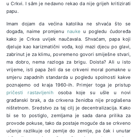
u Crkvi. I sâm je nedavno rekao da nije grijeh kritizirati
papu.
Imam dojam da većina katolika ne shvaća što se
događa, naime promjenu
nauke
u pogledu ćudoređa
kako je Crkva uvijek naučavala. Shvaćam, papa koji
djeluje kao karizmatični vođa, koji mazi djecu po glavi,
zabrinut je za klimu, povremeno govori smiješne stvari,
ma dobro, nema razloga za brigu. Doista? Ali u isto
vrijeme, isti papa želi da se crkveni moral pomakne u
smjeru zapadnih standarda u pogledu spolnosti kakve
poznajemo od kraja 1960-ih. Primjer toga je pristup
pričesti rastavljenih
osoba koje su ušle u novi
građanski brak, a da crkvena ženidba nije proglašena
ništetnom. Sredstvo za taj cilj je decentralizacija. Kako
bi se to postiglo, zemljama je sada dana prilika za
provode pokuse, tako da postaje moguće da se crkveno
učenje razlikuje od zemlje do zemlje, pa čak i unutar