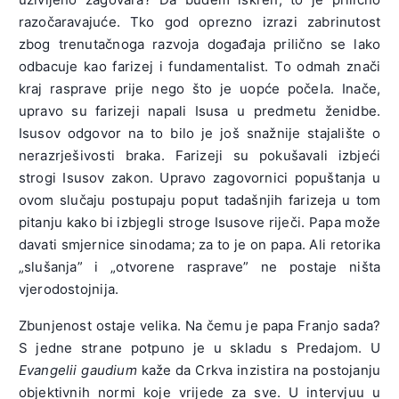
razočaravajuće. Tko god oprezno izrazi zabrinutost
zbog trenutačnoga razvoja događaja prilično se lako
odbacuje kao farizej i fundamentalist. To odmah znači
kraj rasprave prije nego što je uopće počela. Inače,
upravo su farizeji napali Isusa u predmetu ženidbe.
Isusov odgovor na to bilo je još snažnije stajalište o
nerazrješivosti braka. Farizeji su pokušavali izbjeći
strogi Isusov zakon. Upravo zagovornici popuštanja u
ovom slučaju postupaju poput tadašnjih farizeja u tom
pitanju kako bi izbjegli stroge Isusove riječi. Papa može
davati smjernice sinodama; za to je on papa. Ali retorika
„slušanja” i „otvorene rasprave” ne postaje ništa
vjerodostojnija.
Zbunjenost ostaje velika. Na čemu je papa Franjo sada?
S jedne strane potpuno je u skladu s Predajom. U
Evangelii gaudium
kaže da Crkva inzistira na postojanju
objektivnih normi koje vrijede za sve. U intervjuu u