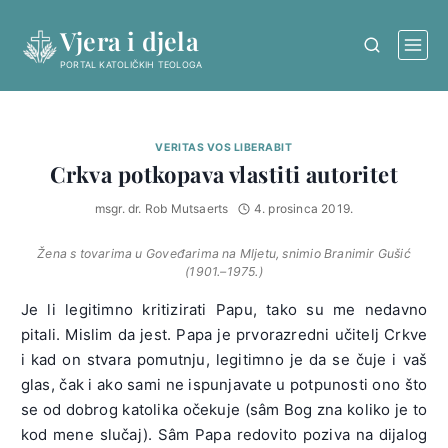
Skip
Vjera i djela
to
content
PORTAL KATOLIČKIH TEOLOGA
VERITAS VOS LIBERABIT
Crkva potkopava vlastiti autoritet
msgr. dr. Rob Mutsaerts
4. prosinca 2019.
Žena s tovarima u Goveđarima na Mljetu, snimio Branimir Gušić
(1901.–1975.)
Je li legitimno kritizirati Papu, tako su me nedavno
pitali. Mislim da jest. Papa je prvorazredni učitelj Crkve
i kad on stvara pomutnju, legitimno je da se čuje i vaš
glas, čak i ako sami ne ispunjavate u potpunosti ono što
se od dobrog katolika očekuje (sâm Bog zna koliko je to
kod mene slučaj). Sâm Papa redovito poziva na dijalog