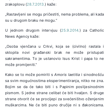
zrakoplovu (
28.7.2013.
) kaže:
„Rastavljeni se mogu pričestiti, nema problema, ali kada
su u drugom braku ne mogu.“
U jednom drugom intervjuu (
25.9.2014.
) za Catholic
News Agency kaže:
„Osoba vjenčana u Crkvi, koja se (civilno) rastala i
sklopila novi građanski brak ne može pristupati
sakramentima. To je ustanovio Isus Krist i papa to ne
može promijeniti.”
Kako se to može pomiriti s
Amoris laetitia
i sinodnošću
sa svim mogućnostima eksperimentiranja, nitko ne zna.
Bojim se da će tako biti i s Papinim poslijesinodnim
pismom. S jedne strane celibat će biti hvaljen. S druge
strane otvorit će se procijepi za svećeništvo oženjenim
muškarcima. Ne će biti puno dručije ni s đakonicama.