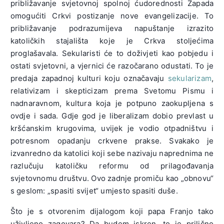
približavanje svjetovnoj spolnoj ćudorednosti Zapada
omogućiti Crkvi postizanje nove evangelizacije. To
približavanje podrazumijeva napuštanje izrazito
katoličkih stajališta koje je Crkva stoljećima
proglašavala. Sekularisti će to doživjeti kao pobjedu i
ostati svjetovni, a vjernici će razočarano odustati. To je
predaja zapadnoj kulturi koju označavaju
sekularizam
,
relativizam i skepticizam prema Svetomu Pismu i
nadnaravnom, kultura koja je potpuno zaokupljena s
ovdje i sada. Gdje god je liberalizam dobio prevlast u
kršćanskim krugovima, uvijek je vodio otpadništvu i
potresnom opadanju crkvene prakse. Svakako je
izvanredno da katolici koji sebe nazivaju naprednima ne
razlučuju katoličku reformu od prilagođavanja
svjetovnomu društvu. Ovo zadnje promiču kao „obnovu“
s geslom: „spasiti svijet“ umjesto spasiti duše.
Što je s otvorenim dijalogom koji papa Franjo tako
uživljeno zagovara? Da budem iskren, to je prilično