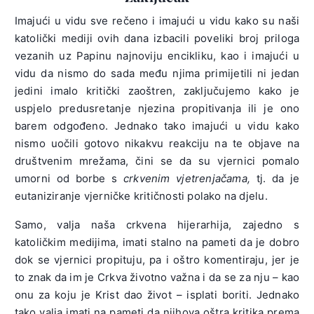
Imajući u vidu sve rečeno i imajući u vidu kako su naši
katolički mediji ovih dana izbacili poveliki broj priloga
vezanih uz Papinu najnoviju encikliku, kao i imajući u
vidu da nismo do sada među njima primijetili ni jedan
jedini imalo kritički zaoštren, zaključujemo kako je
uspjelo predusretanje njezina propitivanja ili je ono
barem odgođeno. Jednako tako imajući u vidu kako
nismo uočili gotovo nikakvu reakciju na te objave na
društvenim mrežama, čini se da su vjernici pomalo
umorni od borbe s
crkvenim vjetrenjačama,
tj. da je
eutaniziranje vjerničke kritičnosti polako na djelu.
Samo, valja naša crkvena hijerarhija, zajedno s
katoličkim medijima, imati stalno na pameti da je dobro
dok se vjernici propituju, pa i oštro komentiraju, jer je
to znak da im je Crkva životno važna i da se za nju – kao
onu za koju je Krist dao život – isplati boriti. Jednako
tako valja imati na pameti da njihova oštra kritika prema