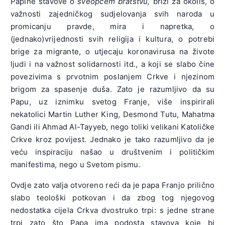
Papine stavove o
sveopćem bratstvu,
brizi za okoliš, o
važnosti zajedničkog sudjelovanja svih naroda u
promicanju pravde, mira i napretka, o
(jednako)vrijednosti svih religija i kultura, o potrebi
brige za migrante, o utjecaju koronavirusa na živote
ljudi i na važnost solidarnosti itd., a koji se slabo čine
povezivima s prvotnim poslanjem Crkve i njezinom
brigom za spasenje duša. Zato je razumljivo da su
Papu, uz iznimku svetog Franje, više inspirirali
nekatolici Martin Luther King, Desmond Tutu, Mahatma
Gandi ili Ahmad Al-Tayyeb, nego toliki velikani Katoličke
Crkve kroz povijest. Jednako je tako razumljivo da je
veću inspiraciju našao u društvenim i političkim
manifestima, nego u Svetom pismu.
Ovdje zato valja otvoreno reći da je papa Franjo prilično
slabo teološki potkovan i da zbog tog njegovog
nedostatka cijela Crkva dvostruko trpi: s jedne strane
trpi zato što Papa ima podosta stavova koje bi