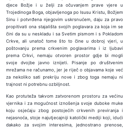
djece Božje i u želji za očuvanjem prave vjere u
Trojedinoga Boga, objavljenoga po Isusu Kristu, Božjem
Sinu i potvrđena njegovim uskrsnućem, daju za pravo
propitivati ona stajališta svojih poglavara za koja im se
čini da su u neskladu i sa Svetim pismom i s Pokladom
Crkve, ali unatoč tome što to čine u dobroj vjeri, u
poštovanju prema crkvenim poglavarima i iz ljubavi
prema Crkvi, nemaju otvoren prostor gdje bi mogli
svoje dvojbe javno iznijeti. Pisanje po društvenim
mrežama ne računamo, jer je riječ o objavama koje već
za nekoliko sati prekriju nove i zbog toga nemaju ni
trajnost ni potrebnu ozbiljnost.
Kao protuteža takvom zatvorenom prostoru za većinu
vjernika i za mogućnost iznošenja svoje duboke muke
koju osjećaju zbog postojećih crkvenih previranja i
nejasnoća, stoje najutjecajniji katolički mediji koji, idući
dakako za svojim interesima, jednostrano prenose,