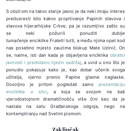
S obzirom na takvo stanje jasno je da neki imaju interes
predusresti bilo kakvo propitivanje Papinih stavova i
stavova hijerarhijske Crkve, pa je razumljivo zašto su
se neki požurili ponuditi
dublje
tumačenje
enciklike
Fratelli tutti,
a među njima opet kod
nas posebno mjesto zauzima biskup Mate Uzinić. On
se, naime, isti dan kada je objavljena enciklika
obratio
javnosti i predstavio njezin sadržaj
, a uvid u ono što je
ponudio pokazuje kako je, kao dobar učenik svoga
učitelja, vjerno prenio Papine glavne naglaske.
Dovoljno je pritom pogledati samo
prezentaciju
enciklike u slici
, a koja se svojom ne baš
vjerodostojnom dramatičnošću više čini kao da je
nastala na satu Građanskoga odgoja, nego na
kontempliranju nad Svetim pismom.
Zaključak