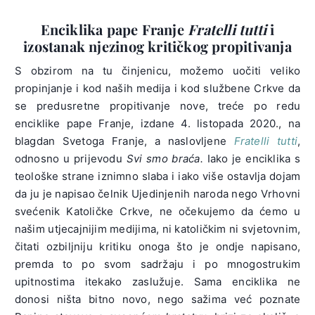
Enciklika pape Franje
Fratelli tutti
i
izostanak njezinog kritičkog propitivanja
S obzirom na tu činjenicu, možemo uočiti veliko
propinjanje i kod naših medija i kod službene Crkve da
se predusretne propitivanje nove, treće po redu
enciklike pape Franje, izdane 4. listopada 2020., na
blagdan Svetoga Franje, a naslovljene
Fratelli tutti
,
odnosno u prijevodu
Svi smo braća.
Iako je enciklika s
teološke strane iznimno slaba i iako više ostavlja dojam
da ju je napisao čelnik Ujedinjenih naroda nego Vrhovni
svećenik Katoličke Crkve, ne očekujemo da ćemo u
našim utjecajnijim medijima, ni katoličkim ni svjetovnim,
čitati ozbiljniju kritiku onoga što je ondje napisano,
premda to po svom sadržaju i po mnogostrukim
upitnostima itekako zaslužuje. Sama enciklika ne
donosi ništa bitno novo, nego sažima već poznate