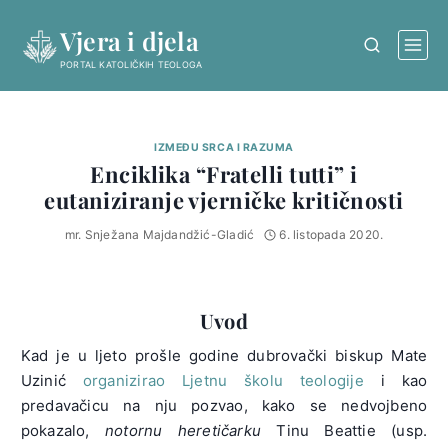
Skip
Vjera i djela
to
content
PORTAL KATOLIČKIH TEOLOGA
IZMEĐU SRCA I RAZUMA
Enciklika “Fratelli tutti” i
eutaniziranje vjerničke kritičnosti
mr. Snježana Majdandžić-Gladić
6. listopada 2020.
Uvod
Kad je u ljeto prošle godine dubrovački biskup Mate
Uzinić
organizirao Ljetnu školu teologije
i kao
predavačicu na nju pozvao, kako se nedvojbeno
pokazalo,
notornu heretičarku
Tinu Beattie (usp.