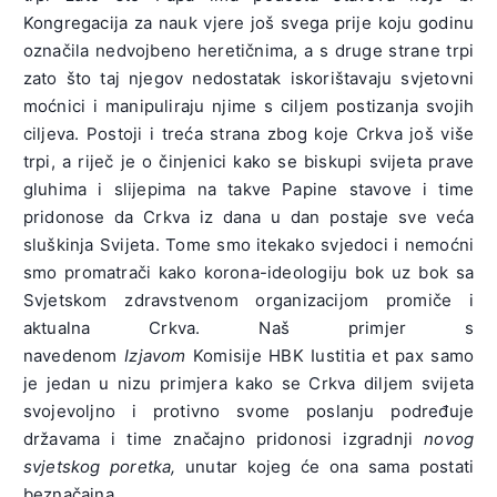
Kongregacija za nauk vjere još svega prije koju godinu
označila nedvojbeno heretičnima, a s druge strane trpi
zato što taj njegov nedostatak iskorištavaju svjetovni
moćnici i manipuliraju njime s ciljem postizanja svojih
ciljeva. Postoji i treća strana zbog koje Crkva još više
trpi, a riječ je o činjenici kako se biskupi svijeta prave
gluhima i slijepima na takve Papine stavove i time
pridonose da Crkva iz dana u dan postaje sve veća
sluškinja Svijeta. Tome smo itekako svjedoci i nemoćni
smo promatrači kako korona-ideologiju bok uz bok sa
Svjetskom zdravstvenom organizacijom promiče i
aktualna Crkva. Naš primjer s
navedenom
Izjavom
Komisije HBK Iustitia et pax samo
je jedan u nizu primjera kako se Crkva diljem svijeta
svojevoljno i protivno svome poslanju podređuje
državama i time značajno pridonosi izgradnji
novog
svjetskog poretka,
unutar kojeg će ona sama postati
beznačajna.