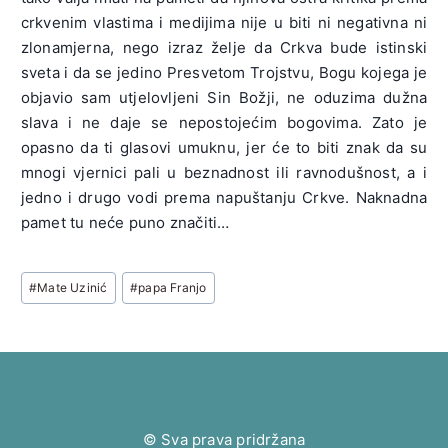
crkvenim vlastima i medijima nije u biti ni negativna ni
zlonamjerna, nego izraz želje da Crkva bude istinski
sveta i da se jedino Presvetom Trojstvu, Bogu kojega je
objavio sam utjelovljeni Sin Božji, ne oduzima dužna
slava i ne daje se nepostojećim bogovima. Zato je
opasno da ti glasovi umuknu, jer će to biti znak da su
mnogi vjernici pali u beznadnost ili ravnodušnost, a i
jedno i drugo vodi prema napuštanju Crkve. Naknadna
pamet tu neće puno značiti…
Post
#
Mate Uzinić
#
papa Franjo
Tags:
© Sva prava pridržana