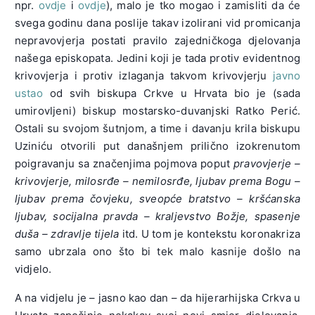
npr.
ovdje
i
ovdje
), malo je tko mogao i zamisliti da će
svega godinu dana poslije takav izolirani vid promicanja
nepravovjerja postati pravilo zajedničkoga djelovanja
našega episkopata. Jedini koji je tada protiv evidentnog
krivovjerja i protiv izlaganja takvom krivovjerju
javno
ustao
od svih biskupa Crkve u Hrvata bio je (sada
umirovljeni) biskup mostarsko-duvanjski Ratko Perić.
Ostali su svojom šutnjom, a time i davanju krila biskupu
Uziniću otvorili put današnjem prilično izokrenutom
poigravanju sa značenjima pojmova poput
pravovjerje –
krivovjerje, milosrđe – nemilosrđe,
ljubav prema Bogu –
ljubav prema čovjeku, sveopće bratstvo – kršćanska
ljubav, socijalna pravda – kraljevstvo Božje, spasenje
duša – zdravlje tijela
itd. U tom je kontekstu koronakriza
samo ubrzala ono što bi tek malo kasnije došlo na
vidjelo.
A na vidjelu je – jasno kao dan – da hijerarhijska Crkva u