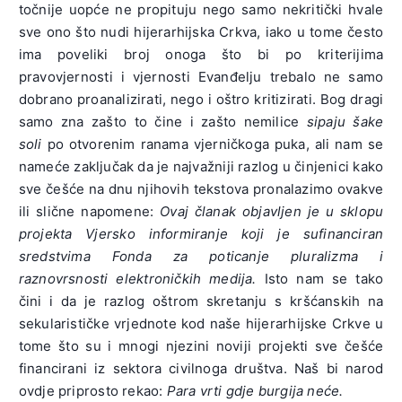
točnije uopće ne propituju nego samo nekritički hvale
sve ono što nudi hijerarhijska Crkva, iako u tome često
ima poveliki broj onoga što bi po kriterijima
pravovjernosti i vjernosti Evanđelju trebalo ne samo
dobrano proanalizirati, nego i oštro kritizirati. Bog dragi
samo zna zašto to čine i zašto nemilice
sipaju šake
soli
po otvorenim ranama vjerničkoga puka, ali nam se
nameće zaključak da je najvažniji razlog u činjenici kako
sve češće na dnu njihovih tekstova pronalazimo ovakve
ili slične napomene:
Ovaj članak objavljen je u sklopu
projekta Vjersko informiranje koji je sufinanciran
sredstvima Fonda za poticanje pluralizma i
raznovrsnosti elektroničkih medija.
Isto nam se tako
čini i da je razlog oštrom skretanju s kršćanskih na
sekularističke vrjednote kod naše hijerarhijske Crkve u
tome što su i mnogi njezini noviji projekti sve češće
financirani iz sektora civilnoga društva. Naš bi narod
ovdje priprosto rekao:
Para vrti gdje burgija neće.