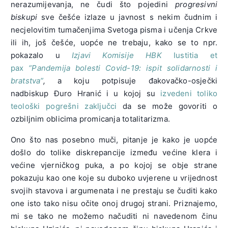
nerazumijevanja, ne čudi što pojedini
progresivni
biskupi
sve češće izlaze u javnost s nekim čudnim i
necjelovitim tumačenjima Svetoga pisma i učenja Crkve
ili ih, još češće, uopće ne trebaju, kako se to npr.
pokazalo u
Izjavi Komisije HBK
Iustitia et
pax
“Pandemija bolesti Covid-19: ispit solidarnosti i
bratstva”
,
a koju potpisuje đakovačko-osječki
nadbiskup Đuro Hranić i u kojoj su
izvedeni toliko
teološki pogrešni zaključci
da se može govoriti o
ozbiljnim oblicima promicanja totalitarizma.
Ono što nas posebno muči, pitanje je kako je uopće
došlo do tolike diskrepancije između većine klera i
većine vjerničkog puka, a po kojoj se obje strane
pokazuju kao one koje su duboko uvjerene u vrijednost
svojih stavova i argumenata i ne prestaju se čuditi kako
one isto tako nisu očite onoj drugoj strani. Priznajemo,
mi se tako ne možemo načuditi ni navedenom činu