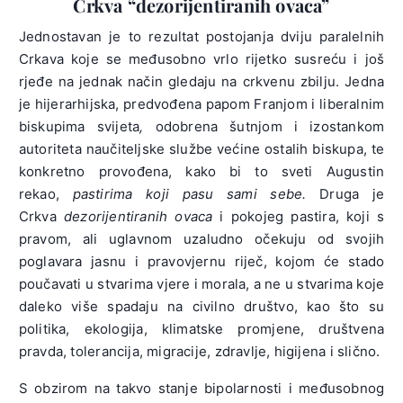
Crkva “dezorijentiranih ovaca”
Jednostavan je to rezultat postojanja dviju paralelnih
Crkava koje se međusobno vrlo rijetko susreću i još
rjeđe na jednak način gledaju na crkvenu zbilju. Jedna
je hijerarhijska, predvođena papom Franjom i liberalnim
biskupima svijeta
,
odobrena šutnjom i izostankom
autoriteta naučiteljske službe većine ostalih biskupa, te
konkretno provođena, kako bi to sveti Augustin
rekao,
pastirima koji pasu sami sebe.
Druga je
Crkva
dezorijentiranih ovaca
i pokojeg pastira, koji s
pravom, ali uglavnom uzaludno očekuju od svojih
poglavara jasnu i pravovjernu riječ, kojom će stado
poučavati u stvarima vjere i morala, a ne u stvarima koje
daleko više spadaju na civilno društvo, kao što su
politika, ekologija, klimatske promjene, društvena
pravda, tolerancija, migracije, zdravlje, higijena i slično.
S obzirom na takvo stanje bipolarnosti i međusobnog