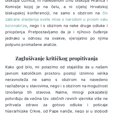
biskupa Uzinića, ni navedenom činu biskupa Hranića i
Komisije kojoj je na čelu, a ni cijeloj Hrvatskoj
biskupskoj konferenciji, ne samo s obzirom na
čin
zabrane slavljenja svete mise s narodom u prvom valu
koronakrize
, nego i s obzirom na neke druge odluke i
priopćenja. Pretpostavljamo da je i njihovo čuđenje
jednako u odnosu na ovakve, vjerojatno po njima
potpuno promašene analize.
Zaglušivanje kritičkog propitivanja
Kako god bilo, mi polazimo od stajališta da u našem
javnom katoličkom prostoru postoji iznimno velika
neravnoteža ne samo s obzirom na navedeno
razilaženje u stavovima, nego i s obzirom na mogućnost
iznošenja tih stavova. Naime, mnogi pokazatelji
potvrđuju da većina tzv.
običnih revnih vjernika
više ne
prihvaća zdravo za gotovo odluke i poticaje
hijerarhijske Crkve, od Pape naniže, nego si u slobodi