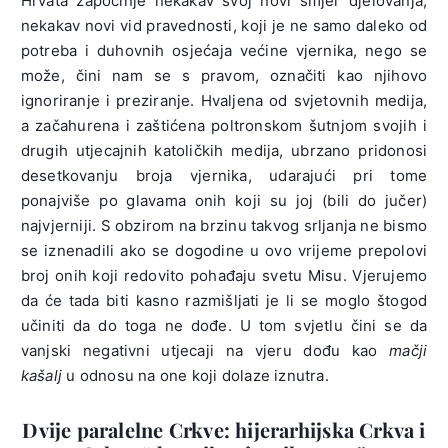
Hrvata započinje nekakav svoj novi smjer djelovanja,
nekakav novi vid pravednosti, koji je ne samo daleko od
potreba i duhovnih osjećaja većine vjernika, nego se
može, čini nam se s pravom, označiti kao njihovo
ignoriranje i preziranje. Hvaljena od svjetovnih medija,
a začahurena i zaštićena poltronskom šutnjom svojih i
drugih utjecajnih katoličkih medija, ubrzano pridonosi
desetkovanju broja vjernika, udarajući pri tome
ponajviše po glavama onih koji su joj (bili do jučer)
najvjerniji. S obzirom na brzinu takvog srljanja ne bismo
se iznenadili ako se dogodine u ovo vrijeme prepolovi
broj onih koji redovito pohađaju svetu Misu. Vjerujemo
da će tada biti kasno razmišljati je li se moglo štogod
učiniti da do toga ne dođe. U tom svjetlu čini se da
vanjski negativni utjecaji na vjeru dođu kao
mačji
kašalj
u odnosu na one koji dolaze iznutra.
Dvije paralelne Crkve: hijerarhijska Crkva i