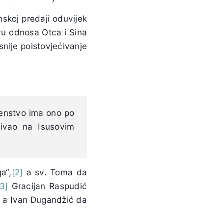
nskoj predaji oduvijek
vu odnosa Otca i Sina
nije poistovjećivanje
enstvo ima ono po
čivao na Isusovim
a“,
[2]
a sv. Toma da
[3]
Gracijan Raspudić
a Ivan Dugandžić
da