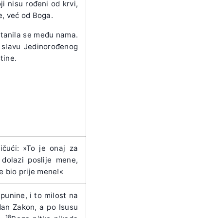
oji nisu rođeni od krvi,
je, već od Boga.
nastanila se među nama.
, slavu Jedinorođenog
tine.
ičući: »To je onaj za
 dolazi poslije mene,
e bio prije mene!«
punine, i to milost na
dan Zakon, a po Isusu
18