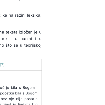
ke na razini leksika,
na teksta izložen je u
vore – u punini i u
o što se u teorijskoj
[7]
ječ je bila s Bogom i
u početku bila s Bogom
 bez nje nije postalo
 a život je ljudima bio