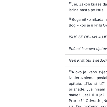
17
Jer, Zakon bijaše da
istina nasta po Isusu 
18
Boga nitko nikada n
Bog – koji je u krilu 
ISUS SE OBJAVLJUJE 
Počeci Isusova djelov
Ivan Krstitelj svjedoči
19
A ovo je Ivano svje
iz Jeruzalema poslal
upitaju: „Tko si ti?
priznade: „Ja nisam 
dakle? Jesi li Ilija?
Prorok?“ Odvrati: „N
si? Da možemo odgo