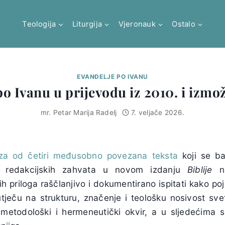
Teologija
Liturgija
Vjeronauk
Ostalo
EVANĐELJE PO IVANU
po Ivanu u prijevodu iz 2010. i izmo
mr. Petar Marija Radelj
7. veljače 2026.
iza od četiri međusobno povezana teksta
koji se b
 i redakcijskih zahvata u novom izdanju
Biblije
na
ih priloga raščlanjivo i dokumentirano ispitati kako poj
tječu na strukturu, značenje i teološku nosivost sv
metodološki i hermeneutički okvir, a u sljedećima