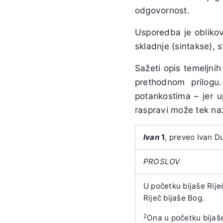
odgovornost.
Usporedba je oblikov
skladnje (sintakse), s
Sažeti opis temeljnih
prethodnom prilogu
potankostima – jer u
raspravi može tek naz
Ivan
1
, preveo Ivan D
PROSLOV
U početku bijaše Riječ
Riječ bijaše Bog.
2
Ona u početku bijaš