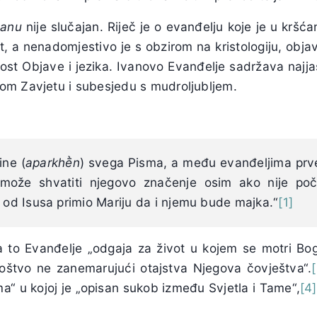
vanu
nije slučajan. Riječ je o evanđelju koje je u kršća
t, a nenadomjestivo je s obzirom na kristologiju, obja
ost Objave i jezika. Ivanovo Evanđelje sadržava najjas
m Zavjetu i subesjedu s mudroljubljem.
ine (
aparkhḕn
) svega Pisma, a među evanđeljima prv
 može shvatiti njegovo značenje osim ako nije po
e od Isusa primio Mariju da i njemu bude majka.“
[1]
 to Evanđelje „odgaja za život u kojem se motri Bog
oštvo ne zanemarujući otajstva Njegova čovještva“.
ma“ u kojoj je „opisan sukob između Svjetla i Tame“,
[4]