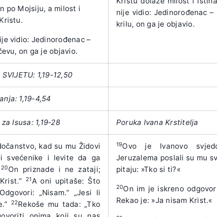
Kristu dolaze milost i istin
n po Mojsiju, a milost i
nije vidio: Jedinorođenac –
Kristu.
krilu, on ga je objavio.
ije vidio: Jedinorođenac –
Očevu, on ga je objavio.
SVIJETU: 1,19-12,50
anja: 1,19-4,54
 za Isusa: 1,19-28
Poruka Ivana Krstitelja
19
dočanstvo, kad su mu Židovi
Ovo je Ivanovo svjedo
i svećenike i levite da ga
Jeruzalema poslali su mu sv
20
“
On priznade i ne zataji;
pitaju: »Tko si ti?«
21
Krist.“
A oni upitaše: Što
20
On im je iskreno odgovorio
 Odgovori: „Nisam.“ „Jesi li
Rekao je: »Ja nisam Krist.«
22
e.“
Rekoše mu tada: „Tko
voriti onima koji su nas