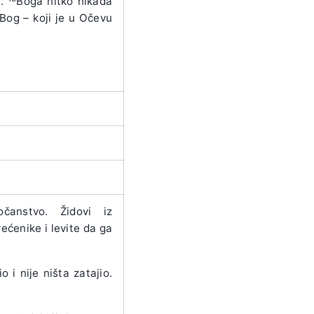
a.
Boga nitko nikada
 Bog – koji je u Očevu
čanstvo. Židovi iz
ećenike i levite da ga
 i nije ništa zatajio.