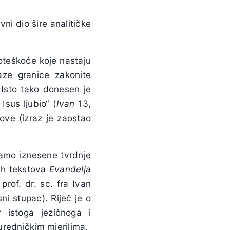
vni dio šire analitičke
teškoće koje nastaju
ze granice zakonite
 Isto tako donesen je
sus ljubio“ (
Ivan
13,
ove (izraz je zaostao
tamo iznesene tvrdnje
nih tekstova
Evanđelja
rof. dr. sc. fra Ivan
sni stupac). Riječ je o
 istoga jezičnoga i
 uredničkim mjerilima.