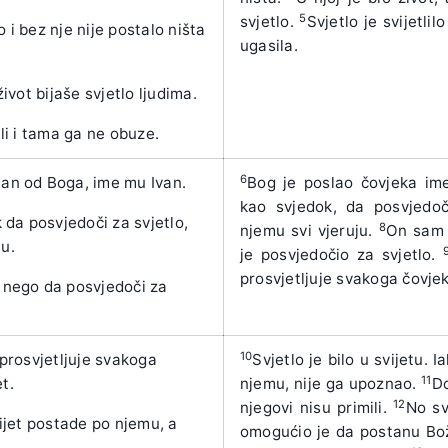
5
svjetlo.
Svjetlo je svijetlil
o i bez nje nije postalo ništa
ugasila.
 život bijaše svjetlo ljudima.
tli i tama ga ne obuze.
6
lan od Boga, ime mu Ivan.
Bog je poslao čovjeka i
kao svjedok, da posvjedoč
da posvjedoči za svjetlo,
8
njemu svi vjeruju.
On sam n
mu.
je posvjedočio za svjetlo.
prosvjetljuje svakoga čovjeka
, nego da posvjedoči za
10
e prosvjetljuje svakoga
Svjetlo je bilo u svijetu. I
11
t.
njemu, nije ga upoznao.
Do
12
njegovi nisu primili.
No sv
svijet postade po njemu, a
omogućio je da postanu Bož