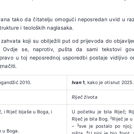
ana tako da čitatelju omogući neposredan uvid u razli
trukture i teoloških naglasaka.
 zahvata koji su obilježili put od prijevoda do objavlje
. Ovdje se, naprotiv, pušta da sami tekstovi go
pravo u toj neposrednoj usporedbi postaje vidljivo on
načiti.
ugandžić 2010.
Ivan
1
, kako je otisnut 2025.
Riječ života
, i Riječ bijaše u Boga, i
U početku je bila Riječ; Ri
2
Riječ je bila Bog.
Riječ je 
3
–
sve je postalo po njoj;
e u Boga.
4
ništa.
U njoj je bio život,