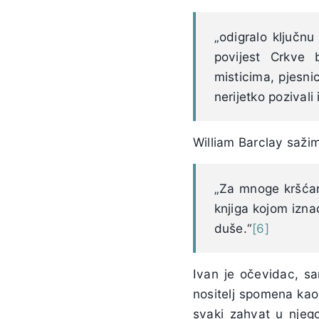
„odigralo ključnu
povijest Crkve 
misticima, pjesnic
nerijetko pozivali i
William Barclay saži
„Za mnoge kršć
knjiga kojom izna
duše.“
[6]
Ivan je očevidac, sam
nositelj spomena kao 
svaki zahvat u njego