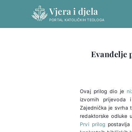
Skip
Vjera i djela
to
content
PORTAL KATOLIČKIH TEOLOGA
Evanđelje 
Ovaj prilog dio je
n
izvornih prijevoda
Zajednička je svrha t
redaktorske odluke u
Prvi prilog
postavlja 