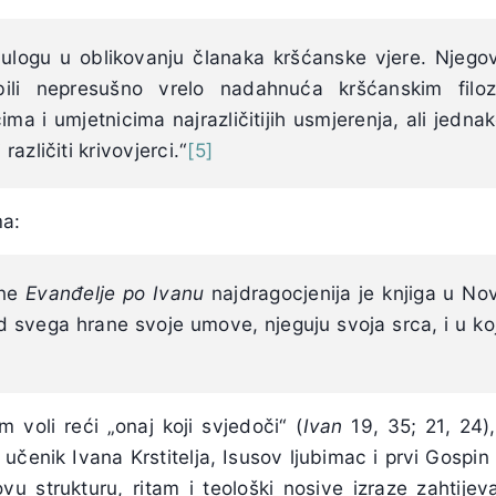
 ulogu u oblikovanju članaka kršćanske vjere. Njegov
bili nepresušno vrelo nadahnuća kršćanskim filoz
ima i umjetnicima najrazličitijih usmjerenja, ali jedna
 različiti krivovjerci.“
[5]
ma:
ane
Evanđelje po Ivanu
najdragocjenija je knjiga u No
d svega hrane svoje umove, njeguju svoja srca, i u ko
 voli reći „onaj koji svjedoči“ (
Ivan
19, 35; 21, 24), 
učenik Ivana Krstitelja, Isusov ljubimac i prvi Gospi
vu strukturu, ritam i teološki nosive izraze zahtijev