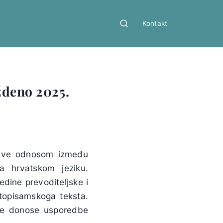
Kontakt
ždeno 2025.
ave odnosom između
 hrvatskom jeziku.
edine prevoditeljske i
etopisamskoga teksta.
 se donose usporedbe