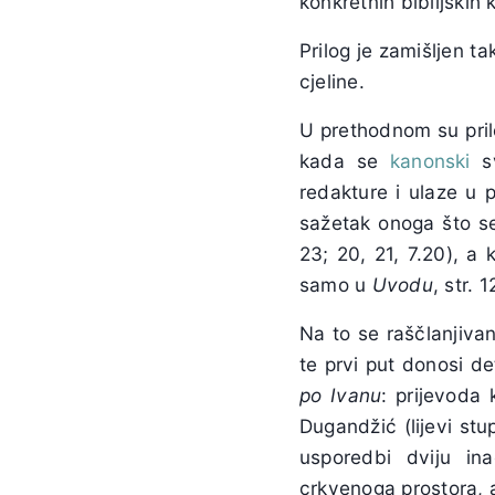
konkretnih biblijskih k
Prilog je zamišljen ta
cjeline.
U prethodnom su pri
kada se
kanonski
sv
redakture i ulaze u 
sažetak onoga što se
23; 20, 21, 7.20), a
samo u
Uvodu
, str. 
Na to se raščlanjiva
te prvi put donosi d
po Ivanu
: prijevoda 
Dugandžić (lijevi stup
usporedbi dviju in
crkvenoga prostora, a