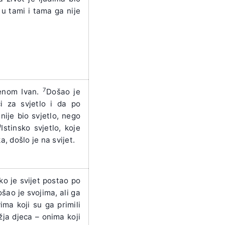
o u tami i tama ga nije
7
menom Ivan.
Došao je
i za svjetlo i da po
ije bio svjetlo, nego
9
Istinsko svjetlo, koje
, došlo je na svijet.
ako je svijet postao po
šao je svojima, ali ga
ima koji su ga primili
ja djeca – onima koji