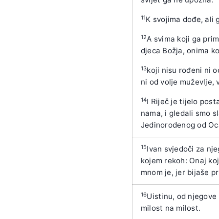
11
K svojima dođe, ali 
12
A svima koji ga pri
djeca Božja, onima ko
13
koji nisu rođeni ni o
ni od volje muževlje,
14
I Riječ je tijelo pos
nama, i gledali smo s
Jedinorođenog od Oca,
15
Ivan svjedoči za nje
kojem rekoh: Onaj koj
mnom je, jer bijaše pr
16
Uistinu, od njegove 
milost na milost.