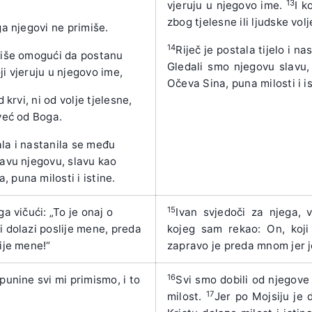
13
vjeruju u njegovo ime.
I k
zbog tjelesne ili ljudske vol
ga njegovi ne primiše.
14
Riječ je postala tijelo i 
miše omogući da postanu
Gledali smo njegovu slavu
ji vjeruju u njegovo ime,
Očeva Sina, puna milosti i is
d krvi, ni od volje tjelesne,
 već od Boga.
tala i nastanila se među
lavu njegovu, slavu kao
 puna milosti i istine.
15
ga vičući: „To je onaj o
Ivan svjedoči za njega, v
i dolazi poslije mene, preda
kojeg sam rekao: On, koji
ije mene!“
zapravo je preda mnom jer j
16
punine svi mi primismo, i to
Svi smo dobili od njegove 
17
milost.
Jer po Mojsiju je 