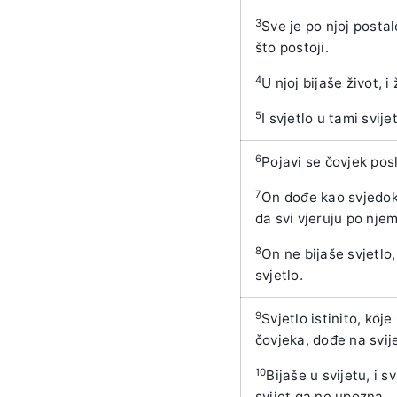
3
Sve je po njoj postal
što postoji.
4
U njoj bijaše život, i
5
I svjetlo u tami svije
6
Pojavi se čovjek pos
7
On dođe kao svjedok 
da svi vjeruju po nje
8
On ne bijaše svjetlo
svjetlo.
9
Svjetlo istinito, koj
čovjeka, dođe na svije
10
Bijaše u svijetu, i 
svijet ga ne upozna.