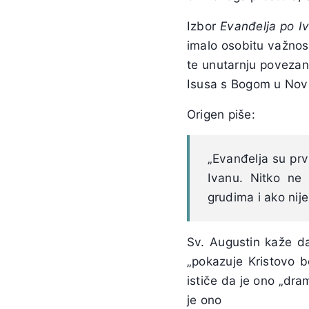
Izbor
Evanđelja po I
imalo osobitu važnos
te unutarnju povezan
Isusa s Bogom u Novo
Origen piše:
„Evanđelja su prv
Ivanu. Nitko ne
grudima i ako nij
Sv. Augustin kaže da
„pokazuje Kristovo b
ističe da je ono „dra
je ono