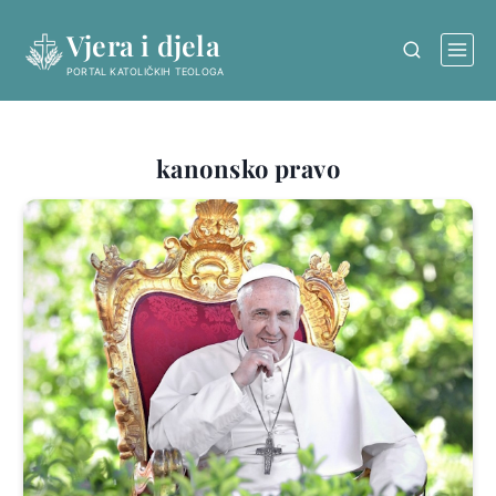
Skip
Vjera i djela
to
content
PORTAL KATOLIČKIH TEOLOGA
kanonsko pravo