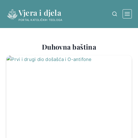
Skip
Vjera i djela
to
content
PORTAL KATOLIČKIH TEOLOGA
Duhovna baština