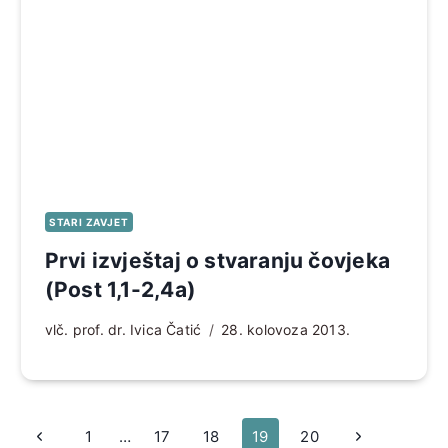
STARI ZAVJET
Prvi izvještaj o stvaranju čovjeka
(Post 1,1-2,4a)
vlč. prof. dr. Ivica Čatić
28. kolovoza 2013.
Page
Prethodna
Sljedeća
1
…
17
18
19
20