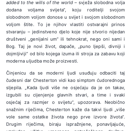
added to the wills of the world
– svježa slobodna volja
dodana voljama svijeta“, koju roditelji svojom
slobodnom voljom donose u svijet i svojom slobodnom
voljom štite. To je njihov vlastiti ostvarajni prinos
stvaranju – jedinstveno djelo koje nije stvorio nijedan
društveni „genijalni um“ ili tehnokrat, nego oni sami i
Bog. Taj je novi život, dapače, „puno ljepši, divniji i
dojmljiviji“ od bilo kojega izuma ili stroja za zabavu koji
moderna uljudba može proizvesti.
Činjenicu da se moderni ljudi usuđuju odbaciti taj
čudesni dar Chesterton vidi kao simptom ćudorednoga
sljepila. „Kada ljudi više ne osjećaju da je on takav,
izgubili su cijenjenje glavnih stvari, a time i svaki
osjećaj za razmjer o svijetu“, upozorava. Neobično
snažnim riječima, Chesterton kaže da takvi ljudi „više
vole same ostatke života nego prve izvore života“.
Drugim riječima, biraju ispražnjene, ponavljajuće,