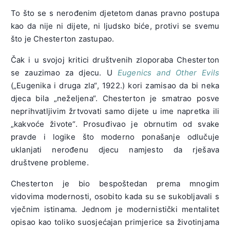
To što se s nerođenim djetetom danas pravno postupa
kao da nije ni dijete, ni ljudsko biće, protivi se svemu
što je Chesterton zastupao.
Čak i u svojoj kritici društvenih zloporaba Chesterton
se zauzimao za djecu. U
Eugenics and Other Evils
(„Eugenika i druga zla“, 1922.) kori zamisao da bi neka
djeca bila „neželjena“. Chesterton je smatrao posve
neprihvatljivim žrtvovati samo dijete u ime napretka ili
„kakvoće živote“. Prosuđivao je obrnutim od svake
pravde i logike što moderno ponašanje odlučuje
uklanjati nerođenu djecu namjesto da rješava
društvene probleme.
Chesterton je bio bespoštedan prema mnogim
vidovima modernosti, osobito kada su se sukobljavali s
vječnim istinama. Jednom je modernistički mentalitet
opisao kao toliko suosjećajan primjerice sa životinjama