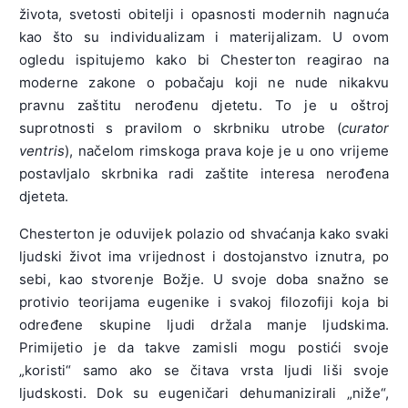
života, svetosti obitelji i opasnosti modernih nagnuća
kao što su individualizam i materijalizam. U ovom
ogledu ispitujemo kako bi Chesterton reagirao na
moderne zakone o pobačaju koji ne nude nikakvu
pravnu zaštitu nerođenu djetetu. To je u oštroj
suprotnosti s pravilom o skrbniku utrobe (
curator
ventris
), načelom rimskoga prava koje je u ono vrijeme
postavljalo skrbnika radi zaštite interesa nerođena
djeteta.
Chesterton je oduvijek polazio od shvaćanja kako svaki
ljudski život ima vrijednost i dostojanstvo iznutra, po
sebi, kao stvorenje Božje. U svoje doba snažno se
protivio teorijama eugenike i svakoj filozofiji koja bi
određene skupine ljudi držala manje ljudskima.
Primijetio je da takve zamisli mogu postići svoje
„koristi“ samo ako se čitava vrsta ljudi liši svoje
ljudskosti. Dok su eugeničari dehumanizirali „niže“,