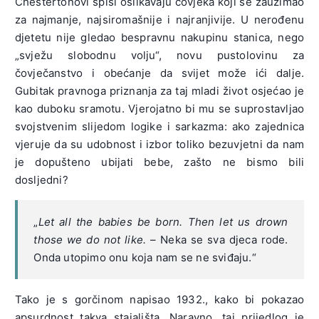
Chestertonovi spisi oslikavaju čovjeka koji se zauzimao
za najmanje, najsiromašnije i najranjivije. U nerođenu
djetetu nije gledao bespravnu nakupinu stanica, nego
„svježu slobodnu volju“, novu pustolovinu za
čovječanstvo i obećanje da svijet može ići dalje.
Gubitak pravnoga priznanja za taj mladi život osjećao je
kao duboku sramotu. Vjerojatno bi mu se suprostavljao
svojstvenim slijedom logike i sarkazma: ako zajednica
vjeruje da su udobnost i izbor toliko bezuvjetni da nam
je dopušteno ubijati bebe, zašto ne bismo bili
dosljedni?
„
Let all the babies be born. Then let us drown
those we do not like.
– Neka se sva djeca rode.
Onda utopimo onu koja nam se ne sviđaju.“
Tako je s gorčinom napisao 1932., kako bi pokazao
apsurdnost takva stajališta. Naravno, taj prijedlog je