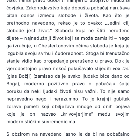
vlast nema pravo odobriti namjerno ubojstvo nedužna
čovjeka. Zakonodavstvo koje dopušta pobačaj narušava
bitan odnos između slobode i života. Kao što je
prethodno navedeno, rekao je to ovako: „Jedini cilj
slobode jest život.“ Sloboda koja ne štiti nerođeno
dijete – najnedužniji život koji se može zamisliti – nego
ga izručuje, u Chestertonovim očima sloboda je koja je
izgubila svoju svrhu i ćudorednost. Stoga bi trenutačno
stanje vidio kao propadanje prerušeno u pravo. Dok je
vjerodostojno pravo nekoć pokušavalo slijediti
vox Dei
[glas Božji] (zamisao da je svako ljudsko biće dano od
Boga), moderno pozitivno pravo o pobačaju šalje
poruku da neki ljudski životi nisu važni. To nije samo
nepravedno nego i nerazumno. To je krajnji gubitak
zdrave pameti koji obilježava mnoge od onih pojava
koje je on nazvao „krivovjerjima“ među svojim
modernističkim suvremenicima.
S obzirom na navedeno jasno je da bi na pobačajno