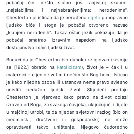
pobačaj čini nešto slično još ranjivijoj skupini:
„najslabijima i najnebranjenijima: nerođenima“.
Chesterton je isticao da je nerođeno
dijete
punopravno
ljudsko biće i stoga je pobačaj otvoreno nazvao
„klanjem nerođenih“. Takav oštar jezik pokazuje da je
pobačaj smatrao izravnim napadom na ljudsko
dostojanstvo i sâm ljudski život.
Budući da je Chesterton bio duboko religiozan (kasnije
se [1922.] obratio na
katolicizam
), život je – čak i u
maternici – cijenio svetim i nečim što Bog hoće. Isticao
je kako nijedna osoba ili ustanova nema pravo svjesno
uništiti nedužan ljudski život. Slijedeći predaju
Chesterton je vjerovao kako pravo na život dolazi
izravno od Boga, za svakoga čovjeka, uključujući i dijete
u majčinoj utrobi, te da nijedan svjetovni razlog (bio on
medicinski, društveni ili gospodarski) ne može
opravdavati takvo uništenje. Njegovo ćudoredno