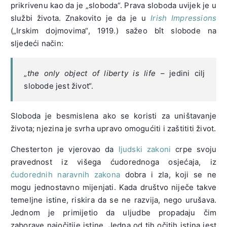
prikrivenu kao da je „sloboda“. Prava sloboda uvijek je u
službi života. Znakovito je da je u
Irish Impressions
(„Irskim dojmovima“, 1919.) sažeo bît slobode na
sljedeći način:
„
the only object of liberty is life
– jedini cilj
slobode jest život“.
Sloboda je besmislena ako se koristi za uništavanje
života; njezina je svrha upravo omogućiti i zaštititi život.
Chesterton je vjerovao da
ljudski zakoni
crpe svoju
pravednost iz višega ćudorednoga osjećaja, iz
ćudorednih
naravnih zakona
dobra i zla, koji se ne
mogu jednostavno mijenjati. Kada društvo niječe takve
temeljne istine, riskira da se ne razvija, nego urušava.
Jednom je primijetio da uljudbe propadaju čim
zaborave najočitije istine. Jedna od tih očitih istina jest