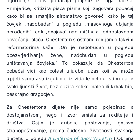
ogorčenje protiv pobačaja potječe iz toga načela.
Primjerice, kritizira pisca pisma koji zagovara pobačaj
kako bi se smanjilo siromaštvo govoreći kako je taj
čovjek „nadobudan“ u pogledu „masovnoga ubijanja
nerođenih“, dok „očajava“ nad mišlju o jednostavnom
povećanju plaća. Chesterton s oštrom ironijom o takvim
reformatorima kaže: „On je nadobudan u pogledu
obezvrjeđivanja žene, nadobudan u pogledu
uništavanja čovjeka.“ To pokazuje da Chesterton
pobačaj vidi kao bolest uljudbe, užas koji se može
trpjeti samo ako izgubimo iz vida temeljnu istinu da je
svaki ljudski život, bez obzira koliko malen ili krhak bio,
beskrajno dragocjen.
Za Chestertona dijete nije samo pojedinac s
dostojanstvom, nego i izvor smisla za roditelje i
društvo. Gajio je duboko poštovanje, gotovo
strahopoštovanje, prema čudesnoj životnosti svakoga
djeteta. U ogledu
A Defence of Baby Worship
(„Obrana