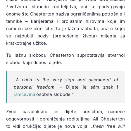
životvornu slobodu roditeljstva, oni se podvrgavaju
onome što Chesterton naziva ograničenjima potrošnje i
tehnike – karijerama i prolaznim hirovima koje im
nameću bezlične sile. To je lažna sloboda, ona u kojoj
se najdublji poziv (prenošenje života) mijenja za
kratkotrajne užitke.
Tu lažnu slobodu Chesterton suprotstavlja stvarnoj
slobodi koju donosi dijete.
„
A child is the very sign and sacrament of
personal freedom
. – Dijete je sâm znak i
jamčevina
osobne slobode.“
Zvuči paradoksno, jer dijete, uostalom, nameće
odgovornosti i ograničenja roditeljima. Ali Chesterton
to vidi drukčije: dijete je nova volja, „
fresh free will