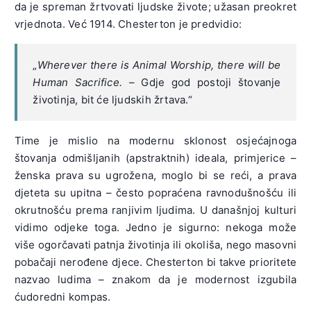
da je spreman žrtvovati ljudske živote; užasan preokret
vrjednota. Već 1914. Chesterton je predvidio:
„
Wherever there is Animal Worship, there will be
Human Sacrifice.
– Gdje god postoji štovanje
životinja, bit će ljudskih žrtava.“
Time je mislio na modernu sklonost osjećajnoga
štovanja odmišljanih (apstraktnih) ideala, primjerice –
ženska prava su ugrožena, moglo bi se reći, a prava
djeteta su upitna – često popraćena ravnodušnošću ili
okrutnošću prema ranjivim ljudima. U današnjoj kulturi
vidimo odjeke toga. Jedno je sigurno: nekoga može
više ogorčavati patnja životinja ili okoliša, nego masovni
pobačaji nerođene djece. Chesterton bi takve prioritete
nazvao ludima – znakom da je modernost izgubila
ćudoredni kompas.