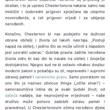
strašan, i to je upravo Chestertonova nakana: samo nas
mistični i ćudoredni prigovor sprječava da utopimo
novorođenče, a isti prigovor vrijedi i za ubijanje
nerođenih.
Konačno, Chesterton bi nas podsjetio na dužnost
obrane obitelji i života od takvih nasrtaja. „Postoji
napad na obitelj, i jedino što se može učiniti s napadom
jest uzvratiti udarac.“ Gubitak pravne zaštite nerođena
života vidio bi kao dio te navale na obitelj i čovječje
dostojanstvo. Njegov sud ne bi ostavio nikakvu dvojbu:
moderni zakoni o pobačaju su zli, nepravedni i suprotni
zdravoj pameti i
naravnomu pravu
. Samo povratkom na
ono što je nazivao
obvious things
(„očite stvari“) –
samorazumljiva istina da je svaki ljudski život, od
začeća
nadalje, dar neprocjenjive vrijednosti – naše
društvo može ponovo zadobiti zdravu pamet i
pravednost. U Chestertonovim očima nerođeno dijete