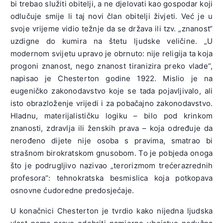
bi trebao služiti obitelji, a ne djelovati kao gospodar koji
odlučuje smije li taj novi član obitelji živjeti. Već je u
svoje vrijeme vidio težnje da se država ili tzv. „znanost“
uzdigne do kumira na štetu ljudske veličine. „U
modernom svijetu upravo je obrnuto: nije religija ta koja
progoni znanost, nego znanost tiranizira preko vlade“,
napisao je Chesterton godine 1922. Mislio je na
eugeničko zakonodavstvo koje se tada pojavljivalo, ali
isto obrazloženje vrijedi i za pobačajno zakonodavstvo.
Hladnu, materijalističku logiku – bilo pod krinkom
znanosti, zdravlja ili ženskih prava – koja određuje da
nerođeno dijete nije osoba s pravima, smatrao bi
strašnom birokratskom gnusobom. To je pobjeda onoga
što je podrugljivo nazivao „terorizmom trećerazrednih
profesora“: tehnokratska besmislica koja potkopava
osnovne ćudoredne predosjećaje.
U konačnici Chesterton je tvrdio kako nijedna ljudska