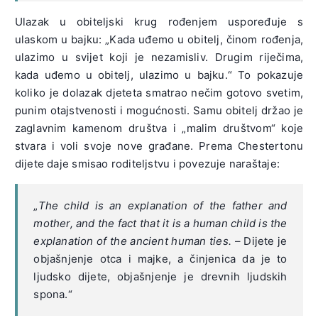
Ulazak u obiteljski krug rođenjem uspoređuje s
ulaskom u bajku: „Kada uđemo u obitelj, činom rođenja,
ulazimo u svijet koji je nezamisliv. Drugim riječima,
kada uđemo u obitelj, ulazimo u bajku.“ To pokazuje
koliko je dolazak djeteta smatrao nečim gotovo svetim,
punim otajstvenosti i mogućnosti. Samu obitelj držao je
zaglavnim kamenom društva i „malim društvom“ koje
stvara i voli svoje nove građane. Prema Chestertonu
dijete daje smisao roditeljstvu i povezuje naraštaje:
„
The child is an explanation of the father and
mother, and the fact that it is a human child is the
explanation of the ancient human ties.
– Dijete je
objašnjenje otca i majke, a činjenica da je to
ljudsko dijete, objašnjenje je drevnih ljudskih
spona.“