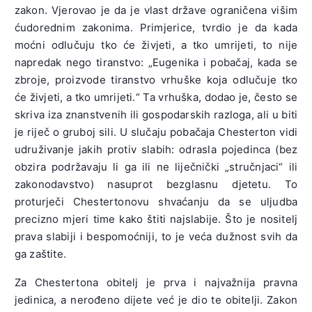
zakon. Vjerovao je da je vlast države ograničena višim
ćudorednim zakonima. Primjerice, tvrdio je da kada
moćni odlučuju tko će živjeti, a tko umrijeti, to nije
napredak nego tiranstvo: „Eugenika i pobačaj, kada se
zbroje, proizvode tiranstvo vrhuške koja odlučuje tko
će živjeti, a tko umrijeti.“ Ta vrhuška, dodao je, često se
skriva iza znanstvenih ili gospodarskih razloga, ali u biti
je riječ o gruboj sili. U slučaju pobačaja Chesterton vidi
udruživanje jakih protiv slabih: odrasla pojedinca (bez
obzira podržavaju li ga ili ne liječnički „stručnjaci“ ili
zakonodavstvo) nasuprot bezglasnu djetetu. To
proturječi Chestertonovu shvaćanju da se uljudba
precizno mjeri time kako štiti najslabije. Što je nositelj
prava slabiji i bespomoćniji, to je veća dužnost svih da
ga zaštite.
Za Chestertona obitelj je prva i najvažnija pravna
jedinica, a nerođeno dijete već je dio te obitelji. Zakon