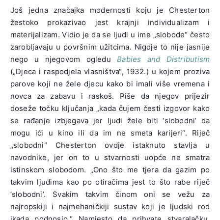
Još jedna značajka modernosti koju je Chesterton
žestoko prokazivao jest krajnji individualizam i
materijalizam. Vidio je da se ljudi u ime „slobode“ često
zarobljavaju u površnim užitcima. Nigdje to nije jasnije
nego u njegovom ogledu
Babies and Distributism
(„Djeca i raspodjela vlasništva“, 1932.) u kojem proziva
parove koji ne žele djecu kako bi imali više vremena i
novca za zabavu i raskoš. Piše da njegov prijezir
doseže točku ključanja „kada čujem česti izgovor kako
se rađanje izbjegava jer ljudi žele biti ‘slobodni’ da
mogu ići u kino ili da im ne smeta karijeri“. Riječ
„slobodni“ Chesterton ovdje istaknuto stavlja u
navodnike, jer on to u stvarnosti uopće ne smatra
istinskom slobodom. „Ono što me tjera da gazim po
takvim ljudima kao po otiračima jest to što rabe riječ
‘slobodni’. Svakim takvim činom oni se vežu za
najropskiji i najmehaničkiji sustav koji je ljudski rod
ikada podnosio.“ Namjesto da prihvate stvaralačku,