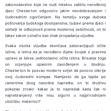
zakonodavstvo koje ne nudi nikakvu zaštitu nerođenoj
djeci Chesterton odgovorio jakim neodobravanjem i
ćudorednim ogorčenjem. Na temelju svoga duboka
poštovanja ljudskoga dostojanstva, ljubavi prema djeci i
obitelji te odbojnosti prema modernoj sebičnosti, on bi
takav zakon označio kao znak propadanja uljudbe.
Svaka visoka uljudba skončava zaboravljajući očite
istine, a istina da je nerođeno dijete čovjek s pravima
upravo je takva: jednostavno očita istina. Brisanje toga
on ocjenjuje opasnim zavođenjem u bludnju.
Chesterton bi pozvao moderni svijet da ponovo otkrije
svoj ćudoredni kompas. Namjesto da ga tapše po
ramenima zbog navodna napretka, on bi društvu
pokazao zrcalo: kakav je to napredak kada čak ni
najnebranjeniji više nisu sigurni u najprirodnijem
utočištu: maternici?