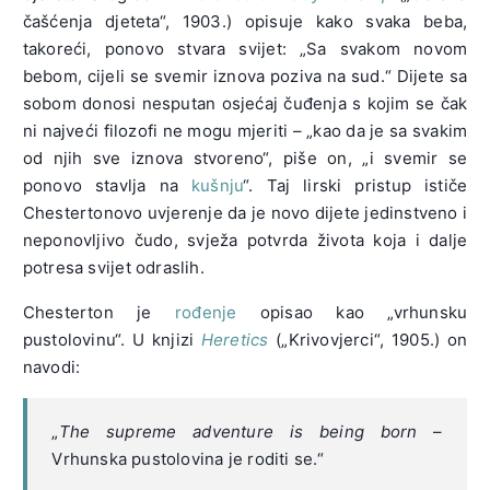
čašćenja djeteta“, 1903.) opisuje kako svaka beba,
takoreći, ponovo stvara svijet: „Sa svakom novom
bebom, cijeli se svemir iznova poziva na sud.“ Dijete sa
sobom donosi nesputan osjećaj čuđenja s kojim se čak
ni najveći filozofi ne mogu mjeriti – „kao da je sa svakim
od njih sve iznova stvoreno“, piše on, „i svemir se
ponovo stavlja na
kušnju
“. Taj lirski pristup ističe
Chestertonovo uvjerenje da je novo dijete jedinstveno i
neponovljivo čudo, svježa potvrda života koja i dalje
potresa svijet odraslih.
Chesterton je
rođenje
opisao kao „vrhunsku
pustolovinu“. U knjizi
Heretics
(„Krivovjerci“, 1905.) on
navodi:
„
The supreme adventure is being born
–
Vrhunska pustolovina je roditi se.“