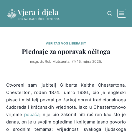
Skip
Vjera i djela
to
content
PORTAL KATOLIČKIH TEOLOGA
VERITAS VOS LIBERABIT
Pledoaje za oporavak očitoga
msgr. dr. Rob Mutsaerts
15. rujna 2025.
Otvoreni sam ljubitelj Gilberta Keitha Chestertona.
Chesterton, rođen 1874., umro 1936., bio je engleski
pisac i mislitelj poznat po žarkoj obrani tradicionalnoga
ćudoređa i kršćanskih vrjednota. Iako u Chestertonovo
vrijeme
pobačaj
nije bio zakonit niti raširen kao što je
danas, on je u svojim ogledima i knjigama jasno govorio
o srodnim temama: vrijednosti svakoga ljudskoga