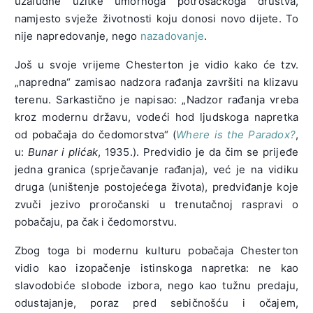
uzaludne užitke umornoga potrošačkoga društva,
namjesto svježe životnosti koju donosi novo dijete. To
nije napredovanje, nego
nazadovanje
.
Još u svoje vrijeme Chesterton je vidio kako će tzv.
„napredna“ zamisao nadzora rađanja završiti na klizavu
terenu. Sarkastično je napisao: „Nadzor rađanja vreba
kroz modernu državu, vodeći hod ljudskoga napretka
od pobačaja do čedomorstva“ (
Where is the Paradox?
,
u:
Bunar i plićak
, 1935.). Predvidio je da čim se prijeđe
jedna granica (sprječavanje rađanja), već je na vidiku
druga (uništenje postojećega života), predviđanje koje
zvuči jezivo proročanski u trenutačnoj raspravi o
pobačaju, pa čak i čedomorstvu.
Zbog toga bi modernu kulturu pobačaja Chesterton
vidio kao izopačenje istinskoga napretka: ne kao
slavodobiće slobode izbora, nego kao tužnu predaju,
odustajanje, poraz pred sebičnošću i očajem,