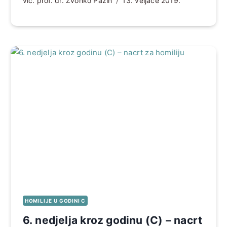
vlč. prof. dr. Zvonko Pažin
13. veljače 2019.
HOMILIJE U GODINI C
6. nedjelja kroz godinu (C) – nacrt