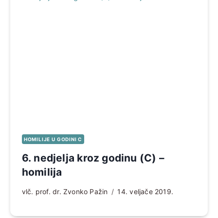
HOMILIJE U GODINI C
6. nedjelja kroz godinu (C) –
homilija
vlč. prof. dr. Zvonko Pažin
14. veljače 2019.