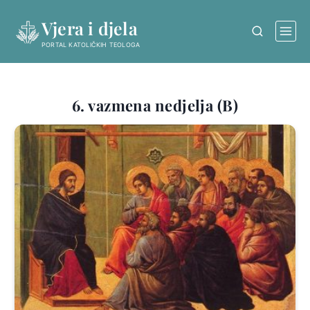
Skip
Vjera i djela
to
content
PORTAL KATOLIČKIH TEOLOGA
6. vazmena nedjelja (B)