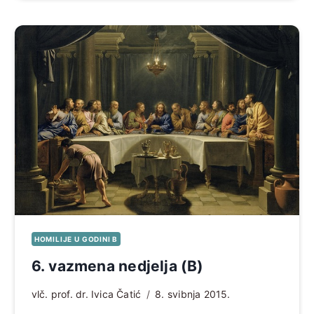
HOMILIJE U GODINI B
6. vazmena nedjelja (B)
vlč. prof. dr. Ivica Čatić
8. svibnja 2015.