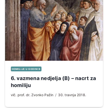
HOMILIJE U GODINI B
6. vazmena nedjelja (B) – nacrt za
homiliju
vlč. prof. dr. Zvonko Pažin
30. travnja 2018.