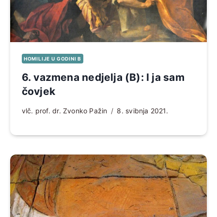
HOMILIJE U GODINI B
6. vazmena nedjelja (B): I ja sam
čovjek
vlč. prof. dr. Zvonko Pažin
8. svibnja 2021.