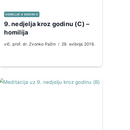
HOMILIJE U GODINI C
9. nedjelja kroz godinu (C) –
homilija
vlč. prof. dr. Zvonko Pažin
29. svibnja 2016.