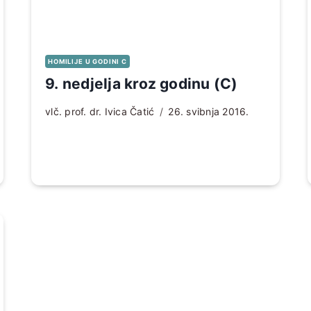
HOMILIJE U GODINI C
9. nedjelja kroz godinu (C)
vlč. prof. dr. Ivica Čatić
26. svibnja 2016.