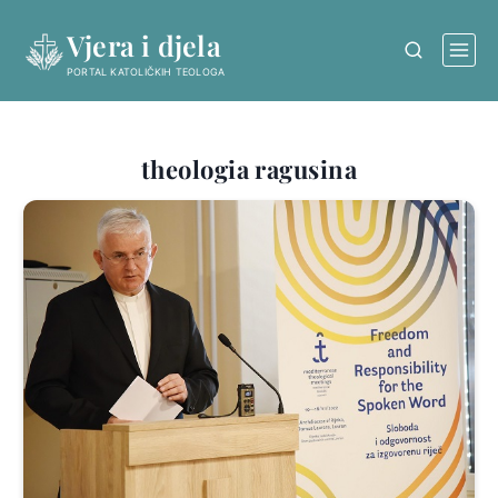
Skip
Vjera i djela
to
content
PORTAL KATOLIČKIH TEOLOGA
theologia ragusina