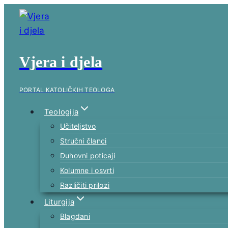
Skip
to
content
Vjera i djela
PORTAL KATOLIČKIH TEOLOGA
Teologija
Učiteljstvo
Stručni članci
Duhovni poticaji
Kolumne i osvrti
Različiti prilozi
Liturgija
Blagdani