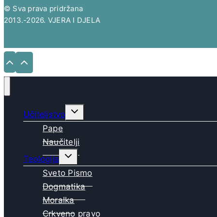
© Sva prava pridržana
2013.-2026. VJERA I DJELA
Toggle
Učiteljstvo
child
menu
Pape
Naučitelji
Toggle
Teologija
child
menu
Sveto Pismo
Dogmatika
Moralka
Crkveno pravo