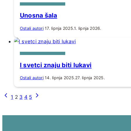
IZ PERA RAJMUNDA KUPAREA
Unosna šala
Ostali autori
17. lipnja 2025.
1. lipnja 2026.
IZ PERA RAJMUNDA KUPAREA
I svetci znaju biti lukavi
Ostali autori
14. lipnja 2025.
27. lipnja 2025.
Page
Prethodna
Sljedeća
1
2
3
4
5
navigation
stranica
stranica