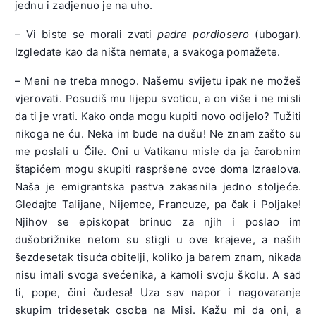
jednu i zadjenuo je na uho.
– Vi biste se morali zvati
padre pordiosero
(ubogar).
Izgledate kao da ništa nemate, a svakoga pomažete.
– Meni ne treba mnogo. Našemu svijetu ipak ne možeš
vjerovati. Posudiš mu lijepu svoticu, a on više i ne misli
da ti je vrati. Kako onda mogu kupiti novo odijelo? Tužiti
nikoga ne ću. Neka im bude na dušu! Ne znam zašto su
me poslali u Čile. Oni u Vatikanu misle da ja čarobnim
štapićem mogu skupiti raspršene ovce doma Izraelova.
Naša je emigrantska pastva zakasnila jedno stoljeće.
Gledajte Talijane, Nijemce, Francuze, pa čak i Poljake!
Njihov se episkopat brinuo za njih i poslao im
dušobrižnike netom su stigli u ove krajeve, a naših
šezdesetak tisuća obitelji, koliko ja barem znam, nikada
nisu imali svoga svećenika, a kamoli svoju školu. A sad
ti, pope, čini čudesa! Uza sav napor i nagovaranje
skupim tridesetak osoba na Misi. Kažu mi da oni, a