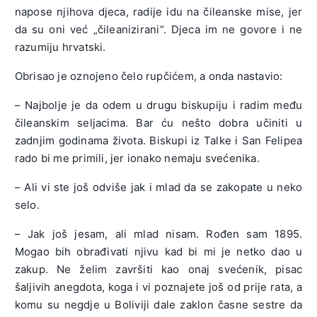
napose njihova djeca, radije idu na čileanske mise, jer
da su oni već „čileanizirani“. Djeca im ne govore i ne
razumiju hrvatski.
Obrisao je oznojeno čelo rupčićem, a onda nastavio:
– Najbolje je da odem u drugu biskupiju i radim među
čileanskim seljacima. Bar ću nešto dobra učiniti u
zadnjim godinama života. Biskupi iz Talke i San Felipea
rado bi me primili, jer ionako nemaju svećenika.
– Ali vi ste još odviše jak i mlad da se zakopate u neko
selo.
– Jak još jesam, ali mlad nisam. Rođen sam 1895.
Mogao bih obrađivati njivu kad bi mi je netko dao u
zakup. Ne želim završiti kao onaj svećenik, pisac
šaljivih anegdota, koga i vi poznajete još od prije rata, a
komu su negdje u Boliviji dale zaklon časne sestre da