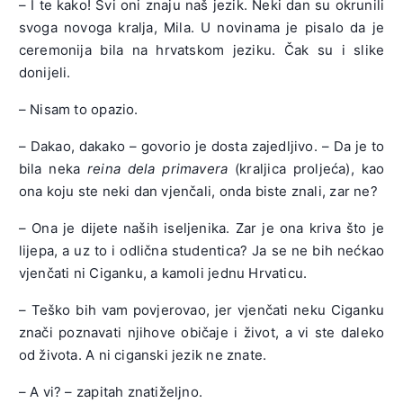
– I te kako! Svi oni znaju naš jezik. Neki dan su okrunili
svoga novoga kralja, Mila. U novinama je pisalo da je
ceremonija bila na hrvatskom jeziku. Čak su i slike
donijeli.
– Nisam to opazio.
– Dakao, dakako – govorio je dosta zajedljivo. – Da je to
bila neka
reina dela primavera
(kraljica proljeća), kao
ona koju ste neki dan vjenčali, onda biste znali, zar ne?
– Ona je dijete naših iseljenika. Zar je ona kriva što je
lijepa, a uz to i odlična studentica? Ja se ne bih nećkao
vjenčati ni Ciganku, a kamoli jednu Hrvaticu.
– Teško bih vam povjerovao, jer vjenčati neku Ciganku
znači poznavati njihove običaje i život, a vi ste daleko
od života. A ni ciganski jezik ne znate.
– A vi? – zapitah znatiželjno.