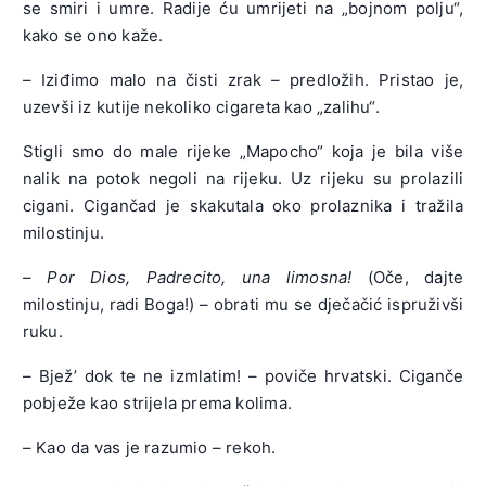
se smiri i umre. Radije ću umrijeti na „bojnom polju“,
kako se ono kaže.
– Iziđimo malo na čisti zrak – predložih. Pristao je,
uzevši iz kutije nekoliko cigareta kao „zalihu“.
Stigli smo do male rijeke „Mapocho“ koja je bila više
nalik na potok negoli na rijeku. Uz rijeku su prolazili
cigani. Cigančad je skakutala oko prolaznika i tražila
milostinju.
–
Por Dios, Padrecito, una limosna!
(Oče, dajte
milostinju, radi Boga!) – obrati mu se dječačić ispruživši
ruku.
– Bjež’ dok te ne izmlatim! – poviče hrvatski. Ciganče
pobježe kao strijela prema kolima.
– Kao da vas je razumio – rekoh.