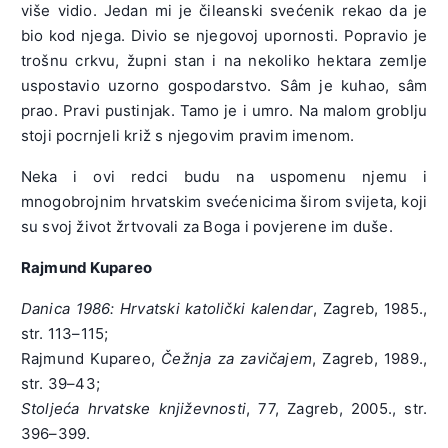
više vidio. Jedan mi je čileanski svećenik rekao da je
bio kod njega. Divio se njegovoj upornosti. Popravio je
trošnu crkvu, župni stan i na nekoliko hektara zemlje
uspostavio uzorno gospodarstvo. Sâm je kuhao, sâm
prao. Pravi pustinjak. Tamo je i umro. Na malom groblju
stoji pocrnjeli križ s njegovim pravim imenom.
Neka i ovi redci budu na uspomenu njemu i
mnogobrojnim hrvatskim svećenicima širom svijeta, koji
su svoj život žrtvovali za Boga i povjerene im duše.
Rajmund Kupareo
Danica 1986: Hrvatski katolički kalendar
, Zagreb, 1985.,
str. 113–115;
Rajmund Kupareo,
Čežnja za zavičajem
, Zagreb, 1989.,
str. 39–43;
Stoljeća hrvatske književnosti
, 77, Zagreb, 2005., str.
396–399.