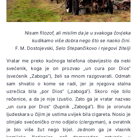
Nisam filozof, ali mislim da je u svakoga čovjeka
kudikamo više dobra nego što se naoko čini.
F. M. Dostojevski,
Selo Stepančikovo i njegovi žitelji
Vratar me preko kućnoga telefona obavijestio da neki
svećenik, koga je on prozvao „un cura por Dios“
(svećenik „Zaboga“), želi sa mnom razgovarati. Odmah
sam shvatio o kome se radi, jer je njegova stalna
uzrečica bila „por Dios“ („zaboga“). Skoro nije bilo
rečenice, a da je nije izustio. Zato ga je vratar nazvao
„un cura por Dios“ (župnik „Zaboga“). Bio je oronula
ljudeskara u čijim je ustima uvijek bila cigareta. Nosio je
olinjalo svećeničko crno odijelo (
clergyman
), a ovratnik
je bio više žut nego bijel. Jednom ga je vlasnik