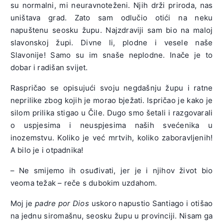
su normalni, mi neuravnoteženi. Njih drži priroda, nas
uništava grad. Zato sam odlučio otići na neku
napuštenu seosku župu. Najzdraviji sam bio na maloj
slavonskoj župi. Divne li, plodne i vesele naše
Slavonije! Samo su im snaše neplodne. Inače je to
dobar i radišan svijet.
Raspričao se opisujući svoju negdašnju župu i ratne
neprilike zbog kojih je morao bježati. Ispričao je kako je
silom prilika stigao u Čile. Dugo smo šetali i razgovarali
o uspjesima i neuspjesima naših svećenika u
inozemstvu. Koliko je već mrtvih, koliko zaboravljenih!
A bilo je i otpadnika!
– Ne smijemo ih osuđivati, jer je i njihov život bio
veoma težak – reče s dubokim uzdahom.
Moj je
padre por Dios
uskoro napustio Santiago i otišao
na jednu siromašnu, seosku župu u provinciji. Nisam ga