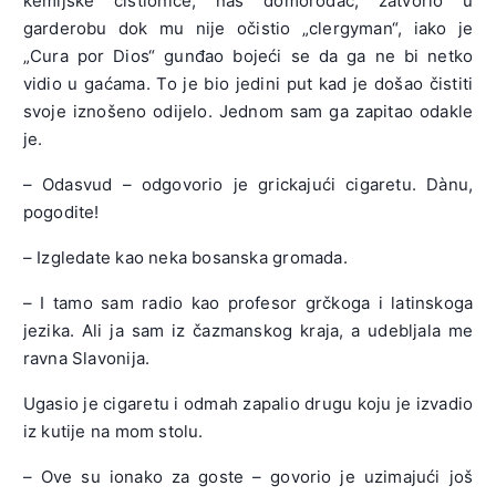
kemijske čistionice, naš domorodac, zatvorio u
garderobu dok mu nije očistio „clergyman“, iako je
„Cura por Dios“ gunđao bojeći se da ga ne bi netko
vidio u gaćama. To je bio jedini put kad je došao čistiti
svoje iznošeno odijelo. Jednom sam ga zapitao odakle
je.
– Odasvud – odgovorio je grickajući cigaretu. Dànu,
pogodite!
– Izgledate kao neka bosanska gromada.
– I tamo sam radio kao profesor grčkoga i latinskoga
jezika. Ali ja sam iz čazmanskog kraja, a udebljala me
ravna Slavonija.
Ugasio je cigaretu i odmah zapalio drugu koju je izvadio
iz kutije na mom stolu.
– Ove su ionako za goste – govorio je uzimajući još