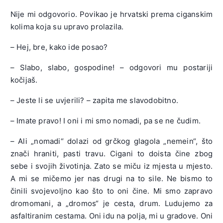
Nije mi odgovorio. Povikao je hrvatski prema ciganskim
kolima koja su upravo prolazila.
– Hej, bre, kako ide posao?
– Slabo, slabo, gospodine! – odgovori mu postariji
kočijaš.
– Jeste li se uvjerili? – zapita me slavodobitno.
– Imate pravo! I oni i mi smo nomadi, pa se ne čudim.
– Ali „nomadi“ dolazi od grčkog glagola „nemein“, što
znači hraniti, pasti travu. Cigani to doista čine zbog
sebe i svojih životinja. Zato se miču iz mjesta u mjesto.
A mi se mičemo jer nas drugi na to sile. Ne bismo to
činili svojevoljno kao što to oni čine. Mi smo zapravo
dromomani, a „dromos“ je cesta, drum. Ludujemo za
asfaltiranim cestama. Oni idu na polja, mi u gradove. Oni