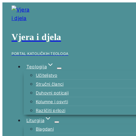
Skip
to
content
Vjera i djela
PORTAL KATOLIČKIH TEOLOGA
Teologija
Učiteljstvo
Stručni članci
Duhovni poticaji
Kolumne i osvrti
Različiti prilozi
Liturgija
Blagdani