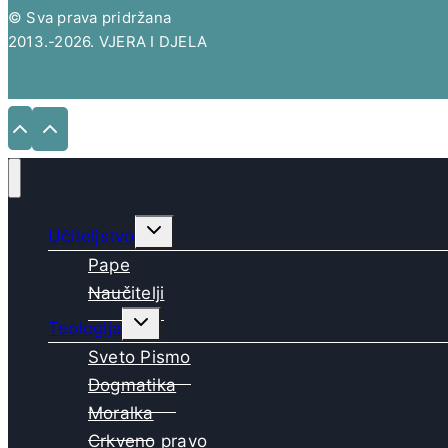
© Sva prava pridržana
2013.-2026. VJERA I DJELA
Toggle
Učiteljstvo
child
menu
Pape
Naučitelji
Toggle
Teologija
child
menu
Sveto Pismo
Dogmatika
Moralka
Crkveno pravo