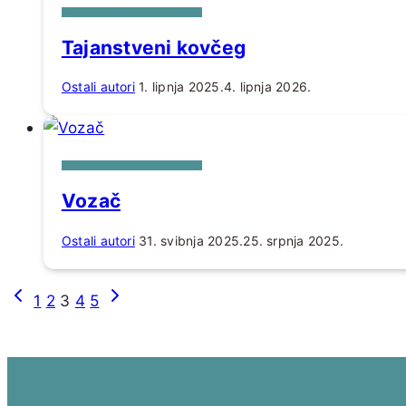
IZ PERA RAJMUNDA KUPAREA
Tajanstveni kovčeg
Ostali autori
1. lipnja 2025.
4. lipnja 2026.
IZ PERA RAJMUNDA KUPAREA
Vozač
Ostali autori
31. svibnja 2025.
25. srpnja 2025.
Page
Prethodna
Sljedeća
1
2
3
4
5
navigation
stranica
stranica