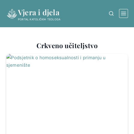
Skip
Vjera i djela
to
content
PORTAL KATOLIČKIH TEOLOGA
Crkveno učiteljstvo