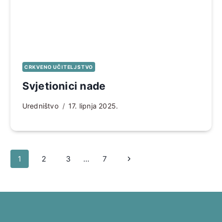
CRKVENO UČITELJSTVO
Svjetionici nade
Uredništvo
17. lipnja 2025.
Page
Sljedeća
1
2
3
…
7
navigation
stranica