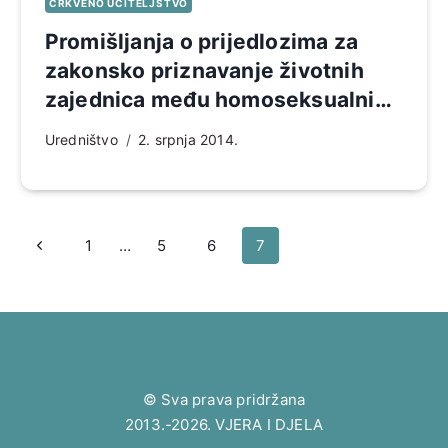
CRKVENO UČITELJSTVO
Promišljanja o prijedlozima za
zakonsko priznavanje životnih
zajednica među homoseksualnim
osobama
Uredništvo
2. srpnja 2014.
Page
Prethodna
1
…
5
6
7
navigation
stranica
© Sva prava pridržana
2013.-2026. VJERA I DJELA