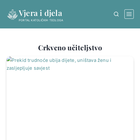
Skip
Vjera i djela
to
content
PORTAL KATOLIČKIH TEOLOGA
Crkveno učiteljstvo