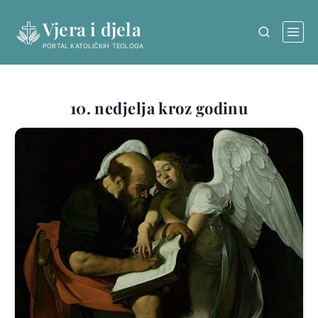
Skip
Vjera i djela
to
content
PORTAL KATOLIČKIH TEOLOGA
10. nedjelja kroz godinu