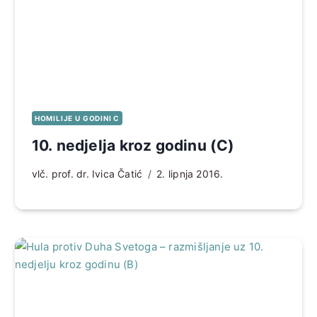
HOMILIJE U GODINI C
10. nedjelja kroz godinu (C)
vlč. prof. dr. Ivica Čatić
2. lipnja 2016.