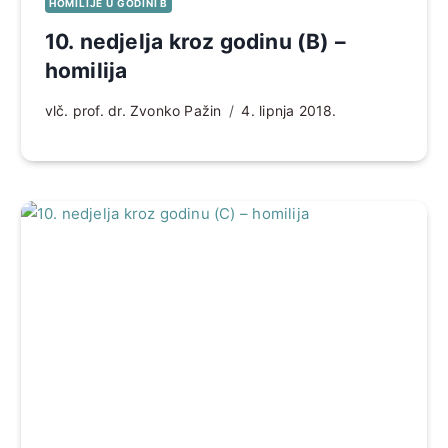
HOMILIJE U GODINI B
10. nedjelja kroz godinu (B) –
homilija
vlč. prof. dr. Zvonko Pažin
4. lipnja 2018.