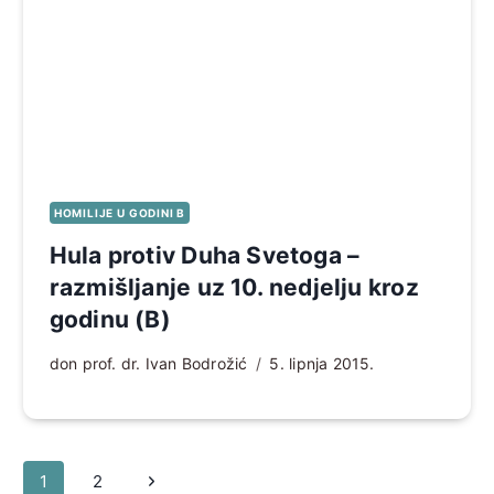
HOMILIJE U GODINI B
Hula protiv Duha Svetoga –
razmišljanje uz 10. nedjelju kroz
godinu (B)
don prof. dr. Ivan Bodrožić
5. lipnja 2015.
Page
Sljedeća
1
2