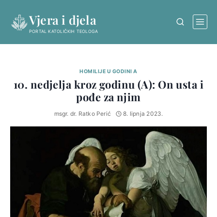
Skip
Vjera i djela
to
content
PORTAL KATOLIČKIH TEOLOGA
HOMILIJE U GODINI A
10. nedjelja kroz godinu (A): On usta i
pođe za njim
msgr. dr. Ratko Perić
8. lipnja 2023.