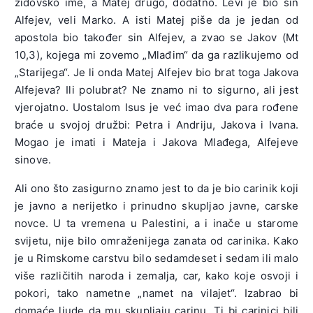
židovsko ime, a Matej drugo, dodatno. Levi je bio sin
Alfejev, veli Marko. A isti Matej piše da je jedan od
apostola bio također sin Alfejev, a zvao se Jakov (Mt
10,3), kojega mi zovemo „Mlađim“ da ga razlikujemo od
„Starijega“. Je li onda Matej Alfejev bio brat toga Jakova
Alfejeva? Ili polubrat? Ne znamo ni to sigurno, ali jest
vjerojatno. Uostalom Isus je već imao dva para rođene
braće u svojoj družbi: Petra i Andriju, Jakova i Ivana.
Mogao je imati i Mateja i Jakova Mlađega, Alfejeve
sinove.
Ali ono što zasigurno znamo jest to da je bio carinik koji
je javno a nerijetko i prinudno skupljao javne, carske
novce. U ta vremena u Palestini, a i inače u starome
svijetu, nije bilo omraženijega zanata od carinika. Kako
je u Rimskome carstvu bilo sedamdeset i sedam ili malo
više različitih naroda i zemalja, car, kako koje osvoji i
pokori, tako nametne „namet na vilajet“. Izabrao bi
domaće ljude da mu skupljaju carinu. Ti bi carinici bili