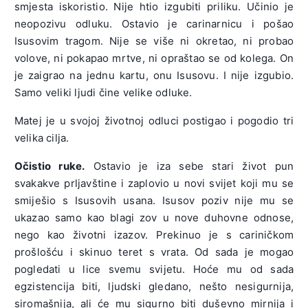
smjesta iskoristio. Nije htio izgubiti priliku. Učinio je
neopozivu odluku. Ostavio je carinarnicu i pošao
Isusovim tragom. Nije se više ni okretao, ni probao
volove, ni pokapao mrtve, ni opraštao se od kolega. On
je zaigrao na jednu kartu, onu Isusovu. I nije izgubio.
Samo veliki ljudi čine velike odluke.
Matej je u svojoj životnoj odluci postigao i pogodio tri
velika cilja.
Očistio ruke.
Ostavio je iza sebe stari život pun
svakakve prljavštine i zaplovio u novi svijet koji mu se
smiješio s Isusovih usana. Isusov poziv nije mu se
ukazao samo kao blagi zov u nove duhovne odnose,
nego kao životni izazov. Prekinuo je s cariničkom
prošlošću i skinuo teret s vrata. Od sada je mogao
pogledati u lice svemu svijetu. Hoće mu od sada
egzistencija biti, ljudski gledano, nešto nesigurnija,
siromašnija, ali će mu sigurno biti duševno mirnija i