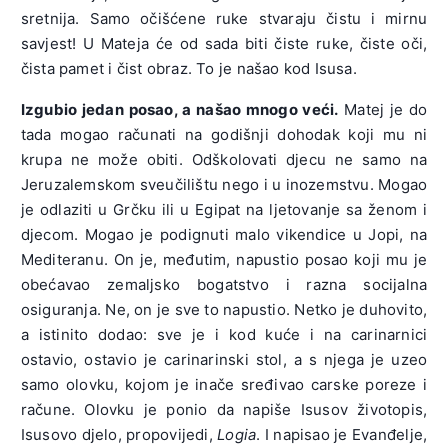
sretnija. Samo očišćene ruke stvaraju čistu i mirnu
savjest! U Mateja će od sada biti čiste ruke, čiste oči,
čista pamet i čist obraz. To je našao kod Isusa.
Izgubio jedan posao, a našao mnogo veći.
Matej je do
tada mogao računati na godišnji dohodak koji mu ni
krupa ne može obiti. Odškolovati djecu ne samo na
Jeruzalemskom sveučilištu nego i u inozemstvu. Mogao
je odlaziti u Grčku ili u Egipat na ljetovanje sa ženom i
djecom. Mogao je podignuti malo vikendice u Jopi, na
Mediteranu. On je, međutim, napustio posao koji mu je
obećavao zemaljsko bogatstvo i razna socijalna
osiguranja. Ne, on je sve to napustio. Netko je duhovito,
a istinito dodao: sve je i kod kuće i na carinarnici
ostavio, ostavio je carinarinski stol, a s njega je uzeo
samo olovku, kojom je inače sređivao carske poreze i
račune. Olovku je ponio da napiše Isusov životopis,
Isusovo djelo, propovijedi,
Logia
. I napisao je Evanđelje,