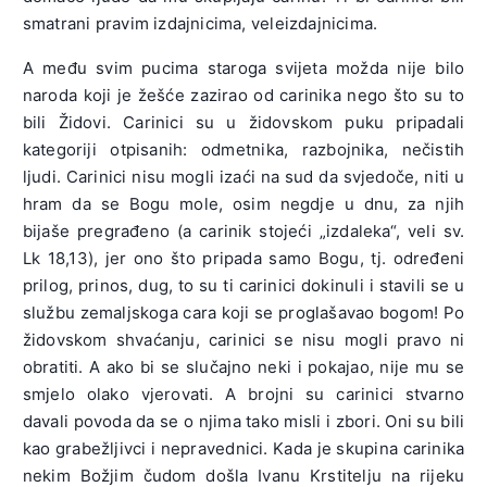
smatrani pravim izdajnicima, veleizdajnicima.
A među svim pucima staroga svijeta možda nije bilo
naroda koji je žešće zazirao od carinika nego što su to
bili Židovi. Carinici su u židovskom puku pripadali
kategoriji otpisanih: odmetnika, razbojnika, nečistih
ljudi. Carinici nisu mogli izaći na sud da svjedoče, niti u
hram da se Bogu mole, osim negdje u dnu, za njih
bijaše pregrađeno (a carinik stojeći „izdaleka“, veli sv.
Lk 18,13), jer ono što pripada samo Bogu, tj. određeni
prilog, prinos, dug, to su ti carinici dokinuli i stavili se u
službu zemaljskoga cara koji se proglašavao bogom! Po
židovskom shvaćanju, carinici se nisu mogli pravo ni
obratiti. A ako bi se slučajno neki i pokajao, nije mu se
smjelo olako vjerovati. A brojni su carinici stvarno
davali povoda da se o njima tako misli i zbori. Oni su bili
kao grabežljivci i nepravednici. Kada je skupina carinika
nekim Božjim čudom došla Ivanu Krstitelju na rijeku