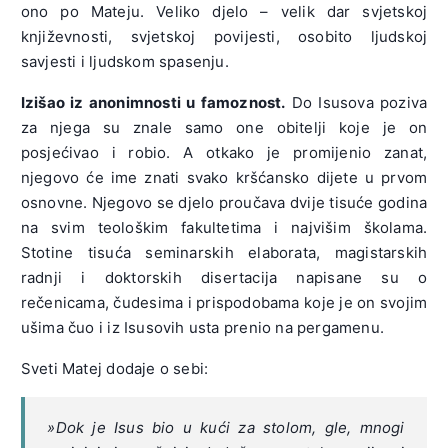
ono po Mateju. Veliko djelo – velik dar svjetskoj
književnosti, svjetskoj povijesti, osobito ljudskoj
savjesti i ljudskom spasenju.
Izišao iz anonimnosti u famoznost.
Do Isusova poziva
za njega su znale samo one obitelji koje je on
posjećivao i robio. A otkako je promijenio zanat,
njegovo će ime znati svako kršćansko dijete u prvom
osnovne. Njegovo se djelo proučava dvije tisuće godina
na svim teološkim fakultetima i najvišim školama.
Stotine tisuća seminarskih elaborata, magistarskih
radnji i doktorskih disertacija napisane su o
rečenicama, čudesima i prispodobama koje je on svojim
ušima čuo i iz Isusovih usta prenio na pergamenu.
Sveti Matej dodaje o sebi:
»Dok je Isus bio u kući za stolom, gle, mnogi