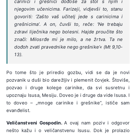
carinici i grešnici dođoše za stol s njim i
njegovim učenicima. Farizeji, vidjevši to, stanu
govoriti: ‘Zašto vaš učitelj jede s carinicima i
grešnicima’. A on, čuvši to, reče: ‘Ne trebaju
zdravi liječnika nego bolesni. Hajde proučite što
znači: Milosrđe mi je milo, a ne žrtva. Ta ne
dođoh zvati pravednike nego grešnike’« (Mt 9,10-
13).
Po tome što je priredio gozbu, vidi se da je novi
pozvanik u duši bio darežljiv i plemenit čovjek. Štoviše,
pozvao i druge kolege carinike, da svi susretnu i
upoznaju Isusa, Mesiju. Doveo je i druge da vide Isusa. I
to doveo – „mnoge carinike i grešnike“, ističe sam
evanđelist.
Veličanstveni Gospodin.
A ovaj nam poziv i odgovor
nešto kažu i o veličanstvenu Isusu. Dok je prolazio