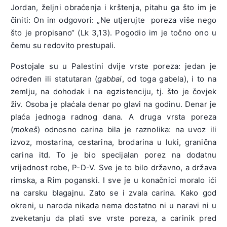
Jordan, željni obraćenja i krštenja, pitahu ga što im je
činiti: On im odgovori: „Ne utjerujte poreza više nego
što je propisano“ (Lk 3,13). Pogodio im je točno ono u
čemu su redovito prestupali.
Postojale su u Palestini dvije vrste poreza: jedan je
određen ili statutaran (
gabbai
, od toga gabela), i to na
zemlju, na dohodak i na egzistenciju, tj. što je čovjek
živ. Osoba je plaćala denar po glavi na godinu. Denar je
plaća jednoga radnog dana. A druga vrsta poreza
(
mokeš
) odnosno carina bila je raznolika: na uvoz ili
izvoz, mostarina, cestarina, brodarina u luki, granična
carina itd. To je bio specijalan porez na dodatnu
vrijednost robe, P-D-V. Sve je to bilo državno, a država
rimska, a Rim poganski. I sve je u konačnici moralo ići
na carsku blagajnu. Zato se i zvala carina. Kako god
okreni, u naroda nikada nema dostatno ni u naravi ni u
zveketanju da plati sve vrste poreza, a carinik pred