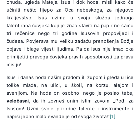
onuda, ugleda Mateja. Isus i dok hoda, misli kako će
učiniti nešto lijepo za Oca nebeskoga, za njegovo
kraljevstvo. Isus uzima u svoju službu jednoga
talentirana čovjeka koji je znao staviti na papir ne samo
tri rečenice nego tri godine Isusovih propovijedi i
čudesa. Povjerava mu veliku zadaću prenošenja Božje
objave i blage vijesti ljudima. Pa da Isus nije imao oka
primijetiti pravoga čovjeka pravih sposobnosti za pravu
misiju!
Isus i danas hoda našim gradom ili župom i gleda u lice
tolike mlade, na ulici, u školi, na korzu, alejom i
avenijom. Ne hoda on osobno, nego je poslao tebe,
velečasni,
da ih zovneš onim istim zovom: „Pođi za
Isusom! Uzmi svoje prirodne talente i instrumente i
napiši jedno malo evanđelje od svoga života!“
[1]