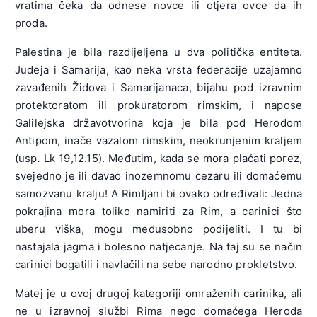
vratima čeka da odnese novce ili otjera ovce da ih
proda.
Palestina je bila razdijeljena u dva politička entiteta.
Judeja i Samarija, kao neka vrsta federacije uzajamno
zavađenih Židova i Samarijanaca, bijahu pod izravnim
protektoratom ili prokuratorom rimskim, i napose
Galilejska državotvorina koja je bila pod Herodom
Antipom, inače vazalom rimskim, neokrunjenim kraljem
(usp
.
Lk 19,12.15). Međutim, kada se mora plaćati porez,
svejedno je ili davao inozemnomu cezaru ili domaćemu
samozvanu kralju! A Rimljani bi ovako određivali: Jedna
pokrajina mora toliko namiriti za Rim, a carinici što
uberu viška, mogu međusobno podijeliti. I tu bi
nastajala jagma i bolesno natjecanje. Na taj su se način
carinici bogatili i navlačili na sebe narodno prokletstvo.
Matej je u ovoj drugoj kategoriji omraženih carinika, ali
ne u izravnoj službi Rima nego domaćega Heroda