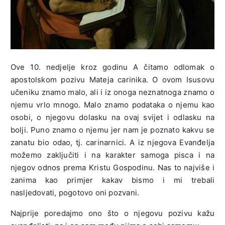
Ove 10. nedjelje kroz godinu A čitamo odlomak o
apostolskom pozivu Mateja carinika. O ovom Isusovu
učeniku znamo malo, ali i iz onoga neznatnoga znamo o
njemu vrlo mnogo. Malo znamo podataka o njemu kao
osobi, o njegovu dolasku na ovaj svijet i odlasku na
bolji. Puno znamo o njemu jer nam je poznato kakvu se
zanatu bio odao, tj. carinarnici. A iz njegova Evanđelja
možemo zaključiti i na karakter samoga pisca i na
njegov odnos prema Kristu Gospodinu. Nas to najviše i
zanima kao primjer kakav bismo i mi trebali
nasljedovati, pogotovo oni pozvani.
Najprije poredajmo ono što o njegovu pozivu kažu