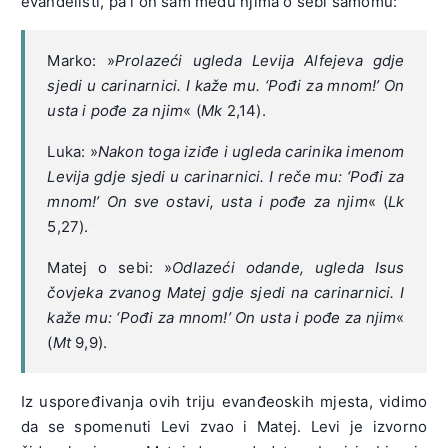
evanđelisti, pa i on sam među njima o sebi samomu:
Marko: »
Prolazeći ugleda Levija Alfejeva gdje
sjedi u carinarnici. I kaže mu. ‘Pođi za mnom!’ On
usta i pođe za njim
« (
Mk
2,14).
.
Luka: »
Nakon toga iziđe i ugleda carinika imenom
Levija gdje sjedi u carinarnici. I reče mu: ‘Pođi za
mnom!’ On sve ostavi, usta i pođe za njim
« (
Lk
5,27).
.
Matej o sebi: »
Odlazeći odande, ugleda Isus
čovjeka zvanog Matej gdje sjedi na carinarnici. I
kaže mu: ‘Pođi za mnom!’ On usta i pođe za njim
«
(
Mt
9,9).
Iz uspoređivanja ovih triju evanđeoskih mjesta, vidimo
da se spomenuti Levi zvao i Matej. Levi je izvorno