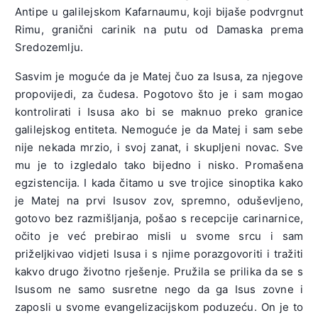
Antipe u galilejskom Kafarnaumu, koji bijaše podvrgnut
Rimu, granični carinik na putu od Damaska prema
Sredozemlju.
Sasvim je moguće da je Matej čuo za Isusa, za njegove
propovijedi, za čudesa. Pogotovo što je i sam mogao
kontrolirati i Isusa ako bi se maknuo preko granice
galilejskog entiteta. Nemoguće je da Matej i sam sebe
nije nekada mrzio, i svoj zanat, i skupljeni novac. Sve
mu je to izgledalo tako bijedno i nisko. Promašena
egzistencija. I kada čitamo u sve trojice sinoptika kako
je Matej na prvi Isusov zov, spremno, oduševljeno,
gotovo bez razmišljanja, pošao s recepcije carinarnice,
očito je već prebirao misli u svome srcu i sam
priželjkivao vidjeti Isusa i s njime porazgovoriti i tražiti
kakvo drugo životno rješenje. Pružila se prilika da se s
Isusom ne samo susretne nego da ga Isus zovne i
zaposli u svome evangelizacijskom poduzeću. On je to