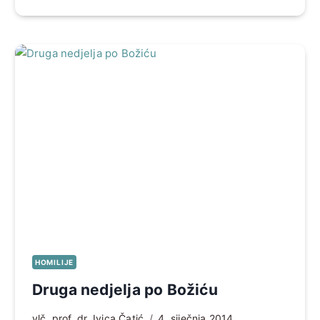
HOMILIJE
Druga nedjelja po Božiću
vlč. prof. dr. Ivica Čatić
4. siječnja 2014.