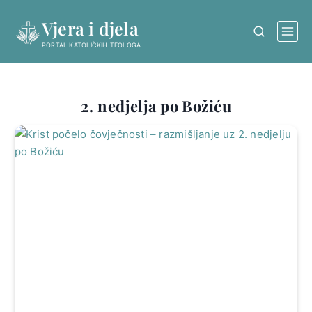
Skip
Vjera i djela
to
content
PORTAL KATOLIČKIH TEOLOGA
2. nedjelja po Božiću