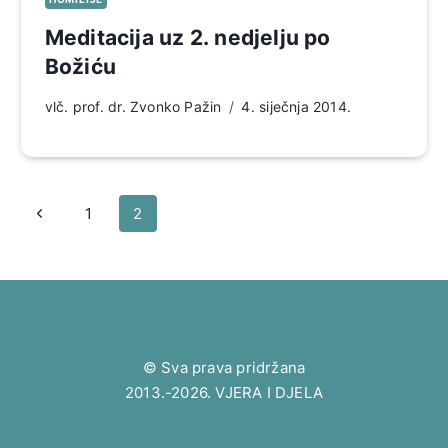
Meditacija uz 2. nedjelju po
Božiću
vlč. prof. dr. Zvonko Pažin
4. siječnja 2014.
Page
Prethodna
1
2
navigation
stranica
© Sva prava pridržana
2013.-2026. VJERA I DJELA