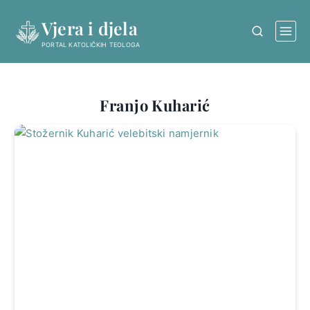
Skip
Vjera i djela
to
content
PORTAL KATOLIČKIH TEOLOGA
Franjo Kuharić