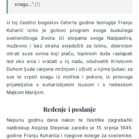
snagu…”.
[1]
U toj čestitci bogoslov četvrte godine teologije Franjo
Kuharić iznio je gotovo program svoga budućega
svećeničkoga života: ići stopama svoga Nadpastira,
muževno i bez straha svjedočiti za Istinu, dobrotom
otirati suze svima koji plaču, toplinom duše rastapati
led oko srca i vraćati u nj nadu, obuhvatiti Kristovim
Duhom ljude ranjene mržnjom i oživiti u njima ljubav; za
sve to crpsti snagu iz molitve i pokore, iz prisnoga
prijateljstva s euharistijskim Isusom i s nebeskom
Majkom Marijom.
Ređenje i poslanje
Nepunu godinu dana nakon te čestitke zagrebački
nadbiskup Alojzije Stepinac zaredio je 15. srpnja 1945.
godine Franju Kuharića i njegove kolege za svećenike.