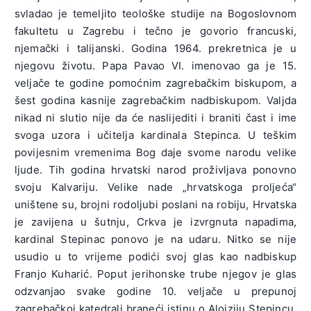
svladao je temeljito teološke studije na Bogoslovnom
fakultetu u Zagrebu i tečno je govorio francuski,
njemački i talijanski. Godina 1964. prekretnica je u
njegovu životu. Papa Pavao VI. imenovao ga je 15.
veljače te godine pomoćnim zagrebačkim biskupom, a
šest godina kasnije zagrebačkim nadbiskupom. Valjda
nikad ni slutio nije da će naslijediti i braniti čast i ime
svoga uzora i učitelja kardinala Stepinca. U teškim
povijesnim vremenima Bog daje svome narodu velike
ljude. Tih godina hrvatski narod proživljava ponovno
svoju Kalvariju. Velike nade „hrvatskoga proljeća“
uništene su, brojni rodoljubi poslani na robiju, Hrvatska
je zavijena u šutnju, Crkva je izvrgnuta napadima,
kardinal Stepinac ponovo je na udaru. Nitko se nije
usudio u to vrijeme podići svoj glas kao nadbiskup
Franjo Kuharić. Poput jerihonske trube njegov je glas
odzvanjao svake godine 10. veljače u prepunoj
zagrebačkoj katedrali braneći istinu o Alojziju Stepincu.