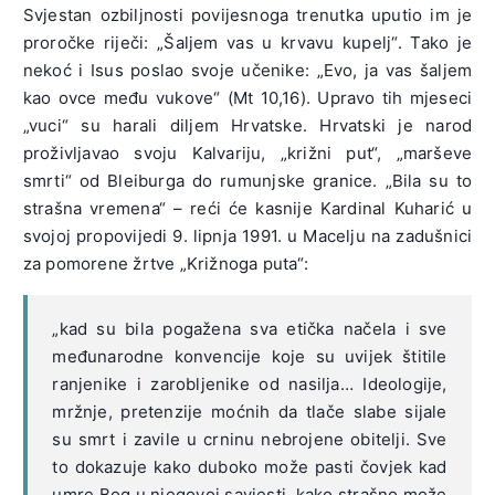
Svjestan ozbiljnosti povijesnoga trenutka uputio im je
proročke riječi: „Šaljem vas u krvavu kupelj“. Tako je
nekoć i Isus poslao svoje učenike: „Evo, ja vas šaljem
kao ovce među vukove“ (Mt 10,16). Upravo tih mjeseci
„vuci“ su harali diljem Hrvatske. Hrvatski je narod
proživljavao svoju Kalvariju, „križni put“, „marševe
smrti“ od Bleiburga do rumunjske granice. „Bila su to
strašna vremena“ – reći će kasnije Kardinal Kuharić u
svojoj propovijedi 9. lipnja 1991. u Macelju na zadušnici
za pomorene žrtve „Križnoga puta“:
„kad su bila pogažena sva etička načela i sve
međunarodne konvencije koje su uvijek štitile
ranjenike i zarobljenike od nasilja… Ideologije,
mržnje, pretenzije moćnih da tlače slabe sijale
su smrt i zavile u crninu nebrojene obitelji. Sve
to dokazuje kako duboko može pasti čovjek kad
umre Bog u njegovoj savjesti, kako strašno može