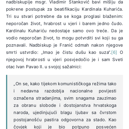
nadbiskupije msgr. Vladimir Stanković bavi mišlju da
pokrene postupak za beatifikaciju Kardinala Kuharića.
Tri su stvari potrebne da se koga proglasi blaženim:
neporočan život, hrabrost u vjeri i barem jedno čudo.
Kardinalu Kuhariću nedostaje samo ovo treće. Da je
vodio neporočan život, to mogu potvrditi svi koji su ga
poznavali. Nadbiskup je Franić odmah nakon njegove
smrti ustvrdio: „Imao je čistu dušu kao suza“.
[6]
O
njegovoj hrabrosti u vjeri posvjedočio je i sam Sveti
otac Ivan Pavao II. u svojoj sažalnici:
„On se, kako tijekom komunističkoga režima tako
i nedavna razdoblja nacionalne povijesti
označena stradanjima, svim snagama zauzimao
za obranu slobode i dostojanstva hrvatskoga
naroda, ujedinjujući blagu ljubav sa čvrstom
postojanošću pastira odgovorna za stado. Kao
čovjek koji je bio potpuno posvećen