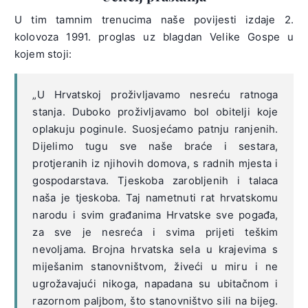
U tim tamnim trenucima naše povijesti izdaje 2.
kolovoza 1991. proglas uz blagdan Velike Gospe u
kojem stoji:
„U Hrvatskoj proživljavamo nesreću ratnoga
stanja. Duboko proživljavamo bol obitelji koje
oplakuju poginule. Suosjećamo patnju ranjenih.
Dijelimo tugu sve naše braće i sestara,
protjeranih iz njihovih domova, s radnih mjesta i
gospodarstava. Tjeskoba zarobljenih i talaca
naša je tjeskoba. Taj nametnuti rat hrvatskomu
narodu i svim građanima Hrvatske sve pogađa,
za sve je nesreća i svima prijeti teškim
nevoljama. Brojna hrvatska sela u krajevima s
miješanim stanovništvom, živeći u miru i ne
ugrožavajući nikoga, napadana su ubitačnom i
razornom paljbom, što stanovništvo sili na bijeg.