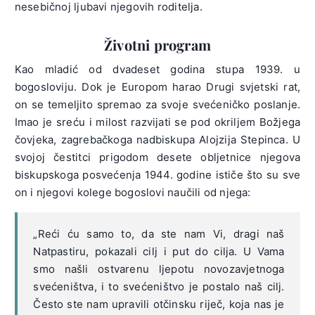
nesebičnoj ljubavi njegovih roditelja.
Životni program
Kao mladić od dvadeset godina stupa 1939. u
bogosloviju. Dok je Europom harao Drugi svjetski rat,
on se temeljito spremao za svoje svećeničko poslanje.
Imao je sreću i milost razvijati se pod okriljem Božjega
čovjeka, zagrebačkoga nadbiskupa Alojzija Stepinca. U
svojoj čestitci prigodom desete obljetnice njegova
biskupskoga posvećenja 1944. godine ističe što su sve
on i njegovi kolege bogoslovi naučili od njega:
„Reći ću samo to, da ste nam Vi, dragi naš
Natpastiru, pokazali cilj i put do cilja. U Vama
smo našli ostvarenu ljepotu novozavjetnoga
svećeništva, i to svećeništvo je postalo naš cilj.
Često ste nam upravili otčinsku riječ, koja nas je