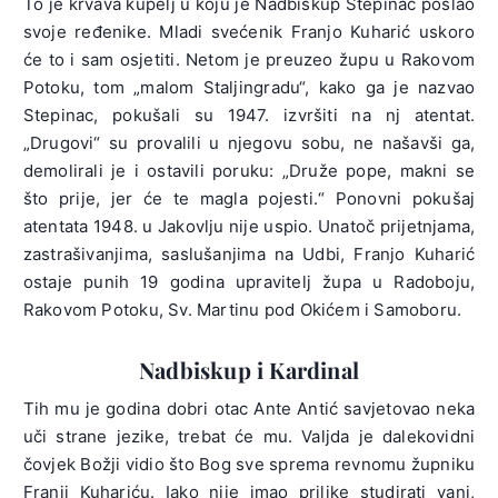
To je krvava kupelj u koju je Nadbiskup Stepinac poslao
svoje ređenike. Mladi svećenik Franjo Kuharić uskoro
će to i sam osjetiti. Netom je preuzeo župu u Rakovom
Potoku, tom „malom Staljingradu“, kako ga je nazvao
Stepinac, pokušali su 1947. izvršiti na nj atentat.
„Drugovi“ su provalili u njegovu sobu, ne našavši ga,
demolirali je i ostavili poruku: „Druže pope, makni se
što prije, jer će te magla pojesti.“ Ponovni pokušaj
atentata 1948. u Jakovlju nije uspio. Unatoč prijetnjama,
zastrašivanjima, saslušanjima na Udbi, Franjo Kuharić
ostaje punih 19 godina upravitelj župa u Radoboju,
Rakovom Potoku, Sv. Martinu pod Okićem i Samoboru.
Nadbiskup i Kardinal
Tih mu je godina dobri otac Ante Antić savjetovao neka
uči strane jezike, trebat će mu. Valjda je dalekovidni
čovjek Božji vidio što Bog sve sprema revnomu župniku
Franji Kuhariću. Iako nije imao prilike studirati vani,