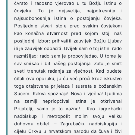
čvrsto i radosno vjerovao u tu Božju istinu o
čovjeku. To je najsvetija, najpotresnija i
najsudbonosnija istina o postojanju čovjeka.
Posljednje stvari stoje pred svakim čovjekom
kao konačna stvarnost pred kojom stoji naš
posljednji izbor: prihvatiti zauvijek Božju Ljubav
ili je zauvijek odbaciti. Uvijek sam o toj istini rado
razmišljao; rado sam je propovijedao. U tome je
sav smisao i bit našeg postojanja. Zato je smrt
sveti trenutak rađanja za vječnost. Kad budete
čitali ovu oporuku, ja ću već proći kroz iskustvo
toga otajstvena prijelaza i susreta s božanskim
Sucem. Kakva spoznaja! Nova i vječna! Ljudima
na zemlji nepriopćiva! Istina je otkrivena!
Prijatelji, samo je to važno!… Kao zagrebački
nadbiskup i metropolit molim svoju veliku
duhovnu obitelj – Zagrebačku nadbiskupiju i
cijelu Crkvu u hrvatskom narodu da čuva i živi