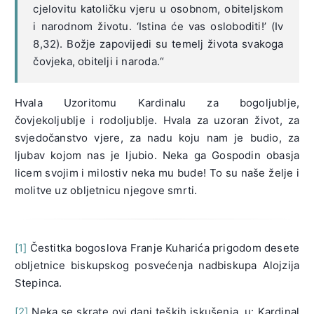
cjelovitu katoličku vjeru u osobnom, obiteljskom
i narodnom životu. ‘Istina će vas osloboditi!’ (Iv
8,32). Božje zapovijedi su temelj života svakoga
čovjeka, obitelji i naroda.“
Hvala Uzoritomu Kardinalu za bogoljublje,
čovjekoljublje i rodoljublje. Hvala za uzoran život, za
svjedočanstvo vjere, za nadu koju nam je budio, za
ljubav kojom nas je ljubio. Neka ga Gospodin obasja
licem svojim i milostiv neka mu bude! To su naše želje i
molitve uz obljetnicu njegove smrti.
[1]
Čestitka bogoslova Franje Kuharića prigodom desete
obljetnice biskupskog posvećenja nadbiskupa Alojzija
Stepinca.
[2]
Neka se skrate ovi dani teških iskušenja, u: Kardinal