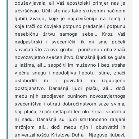
oduševljavala, ali Vaš apostolski primjer nas je
učvršćivao. Učili ste nas tako skrivenim načinom
ljubiti zvanje, koje je najuzvišenije na zemlji i
koje traži od čovjeka potpuno predanje i potpunu
nesebičnu žrtvu samoga sebe… Kroz Vaš
nadpastirski i svećenički lik mi smo počeli
shvaćati što za ovo grubo i poniženo doba znači
novozavjetno svećeništvo. Današnji ljudi se guše
u lažima, ali… saopćiti im muževno i bez straha
vječnu snagu i neodoljivu ljepotu Istine, znači
osloboditi ih i povratiti im izgubljeno
dostojanstvo. Današnji ljudi plaču, ali… doći
među njih zaodjeven puninom novozavjetnoga
svećeništva i otirati dobročinstvom suze svima,
koji plaču, znači rastapati led oko srca i vraćati u
nj nadu. Današnji su ljudi smrtonosno ranjeni
mržnjom, ali… doći među njih i obuhvatiti ih
univerzalnošću Kristova Duha i Njegove ljubavi,