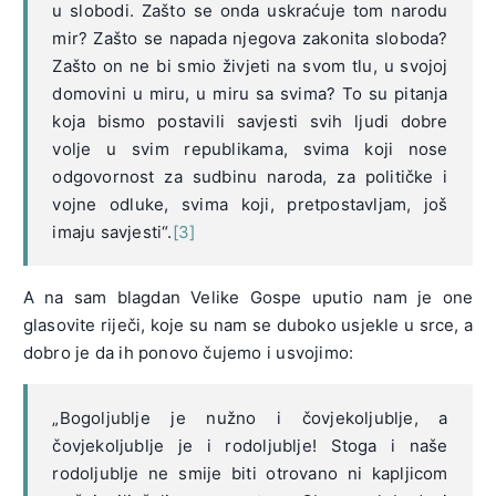
u slobodi. Zašto se onda uskraćuje tom narodu
mir? Zašto se napada njegova zakonita sloboda?
Zašto on ne bi smio živjeti na svom tlu, u svojoj
domovini u miru, u miru sa svima? To su pitanja
koja bismo postavili savjesti svih ljudi dobre
volje u svim republikama, svima koji nose
odgovornost za sudbinu naroda, za političke i
vojne odluke, svima koji, pretpostavljam, još
imaju savjesti“.
[3]
A na sam blagdan Velike Gospe uputio nam je one
glasovite riječi, koje su nam se duboko usjekle u srce, a
dobro je da ih ponovo čujemo i usvojimo:
„Bogoljublje je nužno i čovjekoljublje, a
čovjekoljublje je i rodoljublje! Stoga i naše
rodoljublje ne smije biti otrovano ni kapljicom