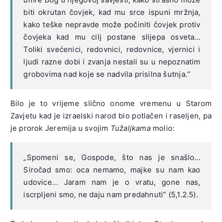
biti okrutan čovjek, kad mu srce ispuni mržnja,
kako teške nepravde može počiniti čovjek protiv
čovjeka kad mu cilj postane slijepa osveta…
Toliki svećenici, redovnici, redovnice, vjernici i
ljudi razne dobi i zvanja nestali su u nepoznatim
grobovima nad koje se nadvila prisilna šutnja.“
Bilo je to vrijeme slično onome vremenu u Starom
Zavjetu kad je izraelski narod bio potlačen i raseljen, pa
je prorok Jeremija u svojim
Tužaljkama
molio:
„Spomeni se, Gospode, što nas je snašlo…
Siročad smo: oca nemamo, majke su nam kao
udovice… Jaram nam je o vratu, gone nas,
iscrpljeni smo, ne daju nam predahnuti“ (5,1.2.5).