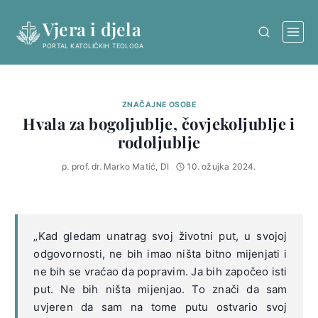
Skip
Vjera i djela
to
content
PORTAL KATOLIČKIH TEOLOGA
ZNAČAJNE OSOBE
Hvala za bogoljublje, čovjekoljublje i
rodoljublje
p. prof. dr. Marko Matić, DI
10. ožujka 2024.
„Kad gledam unatrag svoj životni put, u svojoj
odgovornosti, ne bih imao ništa bitno mijenjati i
ne bih se vraćao da popravim. Ja bih započeo isti
put. Ne bih ništa mijenjao. To znači da sam
uvjeren da sam na tome putu ostvario svoj