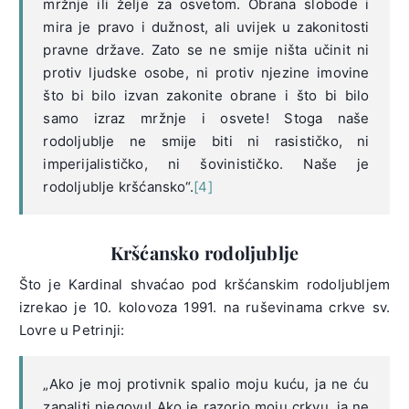
mržnje ili želje za osvetom. Obrana slobode i
mira je pravo i dužnost, ali uvijek u zakonitosti
pravne države. Zato se ne smije ništa učinit ni
protiv ljudske osobe, ni protiv njezine imovine
što bi bilo izvan zakonite obrane i što bi bilo
samo izraz mržnje i osvete! Stoga naše
rodoljublje ne smije biti ni rasističko, ni
imperijalističko, ni šovinističko. Naše je
rodoljublje kršćansko“.
[4]
Kršćansko rodoljublje
Što je Kardinal shvaćao pod kršćanskim rodoljubljem
izrekao je 10. kolovoza 1991. na ruševinama crkve sv.
Lovre u Petrinji:
„Ako je moj protivnik spalio moju kuću, ja ne ću
zapaliti njegovu! Ako je razorio moju crkvu, ja ne