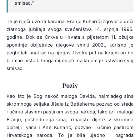
smisao.“
Te je riječi uzoriti kardinal Franjo Kuharić izgovorio uoči
zlatnoga jubileja svoga svećeništva 14. srpnja 1995.
godine. Dok se Crkva u Hrvata s pijetetom 11. ožujka
spominje obljetnice njegove smrti 2002., korisno je
pogledati unatrag na njegov životni put na kojem on ne
bi imao ništa bitnoga mijenjati, na kojem je ostvario svoj
smisao.
Poziv
Kao što je Bog nekoć maloga Davida, najmlađeg sina
skromnoga seljaka Jišaja iz Betlehema pozvao od stada
i učinio slavnim pastirom svoga naroda, tako je i maloga
Franju, posljednjega sina, trinaesto dijete iz skromne
obitelji Ivana i Ane Kuharić, pozvao i učinio pastirom
Hrvatskoga naroda. To je bila ujedno i nagrada