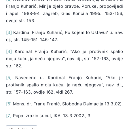
Franjo Kuharić, Mir je djelo pravde. Poruke, propovijedi
i apeli 1988-94, Zagreb, Glas Koncila 1995., 153-156,
ovdje str. 153.
[3]
Kardinal Franjo Kuharić, Po kojem to Ustavu? u: nav.
dj., str. 145-151, 146-147.
[4]
Kardinal Franjo Kuharić, “Ako je protivnik spalio
moju kuću, ja neću njegovu”, nav. dj., str. 157-163, ovdje
str. 162.
[5]
Navedeno u. Kardinal Franjo Kuharić, “Ako je
protivnik spalio moju kuću, ja neću njegovu”, nav. dj.,
str. 157-163, ovdje 162, vidi 267.
[6]
Mons. dr. Frane Franić, Slobodna Dalmacija 13,3.02).
[7]
Papa izrazio sućut, IKA, 13.3.2002., 3
Post