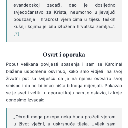
evanđeoskoj zadaći, dao je dosljedno
svjedočanstvo za Krista, neumorno ulijevajući
pouzdanje i hrabrost vjernicima u tijeku teških
kušnji kojima je bila izložena hrvatska zemlja…”.
[7]
Osvrt i oporuka
Poput velikana povijesti spasenja i sam se Kardinal
blažene uspomene osvrnuo, kako smo vidjeli, na svoj
životni put sa sviješću da je na njemu ostvario svoj
smisao i da ne bi imao ništa bitnoga mijenjati. Pokazao
se je svet i velik i u oporuci koju nam je ostavio, iz koje
donosimo izvadak:
„Obredi moga pokopa neka budu prožeti vjerom
u život vječni, u uskrsnuće tijela. Uvijek sam