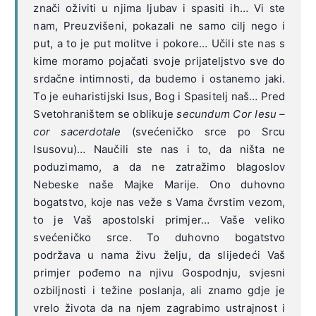
znači oživiti u njima ljubav i spasiti ih… Vi ste
nam, Preuzvišeni, pokazali ne samo cilj nego i
put, a to je put molitve i pokore… Učili ste nas s
kime moramo pojačati svoje prijateljstvo sve do
srdačne intimnosti, da budemo i ostanemo jaki.
To je euharistijski Isus, Bog i Spasitelj naš… Pred
Svetohraništem se oblikuje
secundum Cor Iesu –
cor sacerdotale
(svećeničko srce po Srcu
Isusovu)… Naučili ste nas i to, da ništa ne
poduzimamo, a da ne zatražimo blagoslov
Nebeske naše Majke Marije. Ono duhovno
bogatstvo, koje nas veže s Vama čvrstim vezom,
to je Vaš apostolski primjer… Vaše veliko
svećeničko srce. To duhovno bogatstvo
podržava u nama živu želju, da slijedeći Vaš
primjer pođemo na njivu Gospodnju, svjesni
ozbiljnosti i težine poslanja, ali znamo gdje je
vrelo života da na njem zagrabimo ustrajnost i