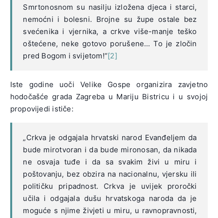
Smrtonosnom su nasilju izložena djeca i starci,
nemoćni i bolesni. Brojne su župe ostale bez
svećenika i vjernika, a crkve više-manje teško
oštećene, neke gotovo porušene… To je zločin
pred Bogom i svijetom!“
[2]
Iste godine uoči Velike Gospe organizira zavjetno
hodočašće grada Zagreba u Mariju Bistricu i u svojoj
propovijedi ističe:
„Crkva je odgajala hrvatski narod Evanđeljem da
bude mirotvoran i da bude mironosan, da nikada
ne osvaja tuđe i da sa svakim živi u miru i
poštovanju, bez obzira na nacionalnu, vjersku ili
političku pripadnost. Crkva je uvijek proročki
učila i odgajala dušu hrvatskoga naroda da je
moguće s njime živjeti u miru, u ravnopravnosti,