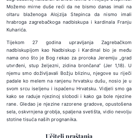
Možemo mirne duše reći da ne bismo danas imali na
oltaru blaženoga Alojzija Stepinca da nismo imali
hrabroga zagrebačkoga nadbiskupa i kardinala Franju
Kuharića.
Tijekom 27 godina upravljanja Zagrebačkom
nadbiskupijom kao Nadbiskup i Kardinal bio je među
nama ono što je Bog rekao za proroka Jeremiju „grad
utvrđeni, stup željezni, zidina brončana“ (Jer 1,18). U
njemu smo doživljavali Božju blizinu, njegove su riječi
padale ko melem na ranjenu hrvatsku dušu, nosio je u
svom srcu iseljenu i ispaćenu Hrvatsku. Vidjeli smo ga
kako se raduje njezinoj slobodi i kako ga bole njezine
rane. Gledao je njezine razorene gradove, opustošena
sela, oskvrnjena groblja, spaljena svetišta, vidio nevolju
stotine tisuća naših prognanika.
Učitelj praštanja