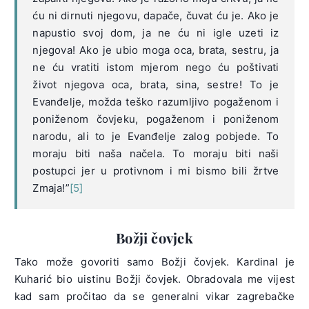
ću ni dirnuti njegovu, dapače, čuvat ću je. Ako je
napustio svoj dom, ja ne ću ni igle uzeti iz
njegova! Ako je ubio moga oca, brata, sestru, ja
ne ću vratiti istom mjerom nego ću poštivati
život njegova oca, brata, sina, sestre! To je
Evanđelje, možda teško razumljivo pogaženom i
poniženom čovjeku, pogaženom i poniženom
narodu, ali to je Evanđelje zalog pobjede. To
moraju biti naša načela. To moraju biti naši
postupci jer u protivnom i mi bismo bili žrtve
Zmaja!”
[5]
Božji čovjek
Tako može govoriti samo Božji čovjek. Kardinal je
Kuharić bio uistinu Božji čovjek. Obradovala me vijest
kad sam pročitao da se generalni vikar zagrebačke