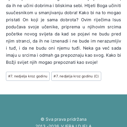
da ih ne učini dobrima i bliskima sebi. Htjeti Boga učiniti
suučesnikom u smanjivanju dobra! Kako bi na to mogao
pristati On koji je sama dobrota? Ovim riječima Isus
podučava svoje učenike, priprema u njihovim srcima
početke novog svijeta da kad se pojavi ne budu pred
njim stranci, da ih ne iznenadi i ne bude im nerazumljiv
i tuđ, i da ne budu oni njemu tuđi. Neka ga već sada
imaju u srcima i odmah ga prepoznaju kao svog. Kako bi
Božji svijet njih mogao prepoznati kao svoje!
Post
#
7. nedjelja kroz godinu
#
7. nedjelja kroz godinu (C)
Tags:
© Sva prava pridržana
2013.-2026. VJERA I DJELA