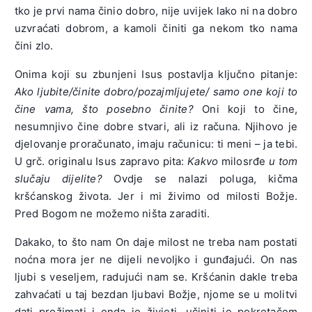
tko je prvi nama činio dobro, nije uvijek lako ni na dobro
uzvraćati dobrom, a kamoli činiti ga nekom tko nama
čini zlo.
Onima koji su zbunjeni Isus postavlja ključno pitanje:
Ako ljubite/činite dobro/pozajmljujete/ samo one koji to
čine vama, što posebno činite?
Oni koji to čine,
nesumnjivo čine dobre stvari, ali iz računa. Njihovo je
djelovanje proračunato, imaju računicu: ti meni – ja tebi.
U grč. originalu Isus zapravo pita:
Kakvo
milosrđe
u tom
slučaju dijelite?
Ovdje se nalazi poluga, kičma
kršćanskog života. Jer i mi živimo od milosti Božje.
Pred Bogom ne možemo ništa zaraditi.
Dakako, to što nam On daje milost ne treba nam postati
noćna mora jer ne dijeli nevoljko i gunđajući. On nas
ljubi s veseljem, radujući nam se. Kršćanin dakle treba
zahvaćati u taj bezdan ljubavi Božje, njome se u molitvi
dati prožimati i onda je živjeti, učiniti je pokretačem