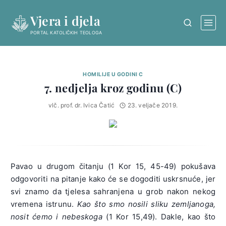
Skip
Vjera i djela
to
content
PORTAL KATOLIČKIH TEOLOGA
HOMILIJE U GODINI C
7. nedjelja kroz godinu (C)
vlč. prof. dr. Ivica Čatić
23. veljače 2019.
Pavao u drugom čitanju (1 Kor 15, 45-49) pokušava
odgovoriti na pitanje kako će se dogoditi uskrsnuće, jer
svi znamo da tjelesa sahranjena u grob nakon nekog
vremena istrunu.
Kao što smo nosili sliku zemljanoga,
nosit ćemo i nebeskoga
(1 Kor 15,49). Dakle, kao što