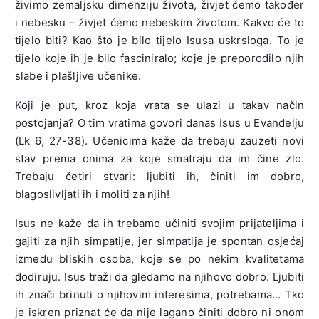
živimo zemaljsku dimenziju života, živjet ćemo također
i nebesku – živjet ćemo nebeskim životom. Kakvo će to
tijelo biti? Kao što je bilo tijelo Isusa uskrsloga. To je
tijelo koje ih je bilo fasciniralo; koje je preporodilo njih
slabe i plašljive učenike.
Koji je put, kroz koja vrata se ulazi u takav način
postojanja? O tim vratima govori danas Isus u Evanđelju
(Lk 6, 27-38). Učenicima kaže da trebaju zauzeti novi
stav prema onima za koje smatraju da im čine zlo.
Trebaju četiri stvari: ljubiti ih, činiti im dobro,
blagoslivljati ih i moliti za njih!
Isus ne kaže da ih trebamo učiniti svojim prijateljima i
gajiti za njih simpatije, jer simpatija je spontan osjećaj
između bliskih osoba, koje se po nekim kvalitetama
dodiruju. Isus traži da gledamo na njihovo dobro. Ljubiti
ih znači brinuti o njihovim interesima, potrebama… Tko
je iskren priznat će da nije lagano činiti dobro ni onom