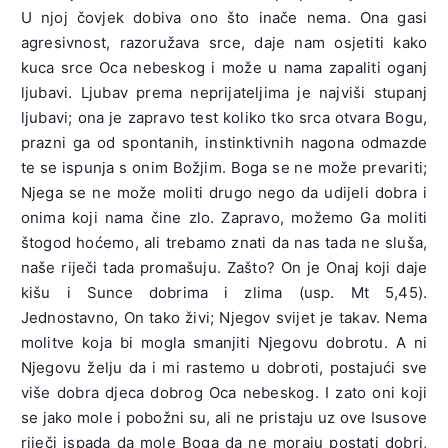
U njoj čovjek dobiva ono što inače nema. Ona gasi
agresivnost, razoružava srce, daje nam osjetiti kako
kuca srce Oca nebeskog i može u nama zapaliti oganj
ljubavi. Ljubav prema neprijateljima je najviši stupanj
ljubavi; ona je zapravo test koliko tko srca otvara Bogu,
prazni ga od spontanih, instinktivnih nagona odmazde
te se ispunja s onim Božjim. Boga se ne može prevariti;
Njega se ne može moliti drugo nego da udijeli dobra i
onima koji nama čine zlo. Zapravo, možemo Ga moliti
štogod hoćemo, ali trebamo znati da nas tada ne sluša,
naše riječi tada promašuju. Zašto? On je Onaj koji daje
kišu i Sunce dobrima i zlima (usp. Mt 5,45).
Jednostavno, On tako živi; Njegov svijet je takav. Nema
molitve koja bi mogla smanjiti Njegovu dobrotu. A ni
Njegovu želju da i mi rastemo u dobroti, postajući sve
više dobra djeca dobrog Oca nebeskog. I zato oni koji
se jako mole i pobožni su, ali ne pristaju uz ove Isusove
riječi ispada da mole Boga da ne moraju postati dobri,