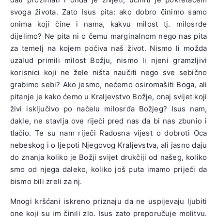
svoga života. Zato Isus pita: ako dobro činimo samo
onima koji čine i nama, kakvu milost tj. milosrđe
dijelimo? Ne pita ni o čemu marginalnom nego nas pita
za temelj na kojem počiva naš život. Nismo li možda
uzalud primili milost Božju, nismo li njeni gramzljivi
korisnici koji ne žele ništa naučiti nego sve sebično
grabimo sebi? Ako jesmo, nećemo osiromašiti Boga, ali
pitanje je kako ćemo u Kraljevstvo Božje, onaj svijet koji
živi isključivo po načelu milosrđa Božjeg? Isus nam,
dakle, ne stavlja ove riječi pred nas da bi nas zbunio i
tlačio. Te su nam riječi Radosna vijest o dobroti Oca
nebeskog i o ljepoti Njegovog Kraljevstva, ali jasno daju
do znanja koliko je Božji svijet drukčiji od našeg, koliko
smo od njega daleko, koliko još puta imamo prijeći da
bismo bili zreli za nj.
Mnogi kršćani iskreno priznaju da ne uspijevaju ljubiti
one koji su im činili zlo. Isus zato preporučuje molitvu.