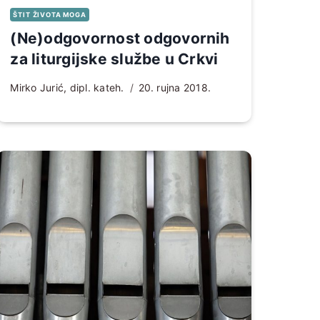
ŠTIT ŽIVOTA MOGA
(Ne)odgovornost odgovornih
za liturgijske službe u Crkvi
Mirko Jurić, dipl. kateh.
20. rujna 2018.