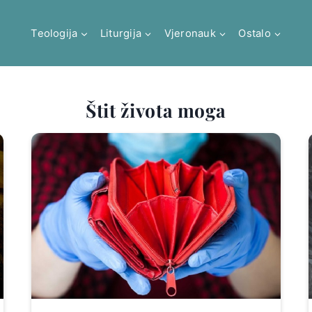
Teologija
Liturgija
Vjeronauk
Ostalo
Štit života moga