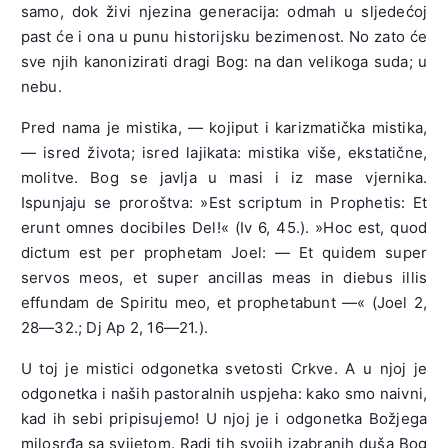
samo, dok živi njezina generacija: odmah u sljedećoj
past će i ona u punu historijsku bezimenost. No zato će
sve njih kanonizirati dragi Bog: na dan velikoga suda; u
nebu.
Pred nama je mistika, — kojiput i karizmatička mistika,
— isred života; isred lajikata: mistika više, ekstatične,
molitve. Bog se javlja u masi i iz mase vjernika.
Ispunjaju se proroštva: »Est scriptum in Prophetis: Et
erunt omnes docibiles Del!« (Iv 6, 45.). »Hoc est, quod
dictum est per prophetam Joel: — Et quidem super
servos meos, et super ancillas meas in diebus illis
effundam de Spiritu meo, et prophetabunt —« (Joel 2,
28—32.; Dj Ap 2, 16—21.).
U toj je mistici odgonetka svetosti Crkve. A u njoj je
odgonetka i naših pastoralnih uspjeha: kako smo naivni,
kad ih sebi pripisujemo! U njoj je i odgonetka Božjega
milosrđa sa svijetom. Radi tih svojih izabranih duša Bog