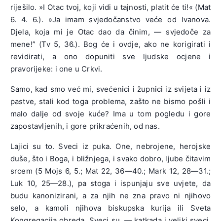
riješilo. »I Otac tvoj, koji vidi u tajnosti, platit će ti!« (Mat
6. 4. 6.). »Ja imam svjedočanstvo veće od Ivanova.
Djela, koja mi je Otac dao da činim, — svjedoče za
mene!” (Tv 5, 36.). Bog će i ovdje, ako ne korigirati i
revidirati, a ono dopuniti sve ljudske ocjene i
pravorijeke: i one u Crkvi.
Samo, kad smo već mi, svećenici i župnici iz svijeta i iz
pastve, stali kod toga problema, zašto ne bismo pošli i
malo dalje od svoje kuće? Ima u tom pogledu i gore
zapostavljenih, i gore prikraćenih, od nas.
Lajici su to. Sveci iz puka. One, nebrojene, herojske
duše, što i Boga, i bližnjega, i svako dobro, ljube čitavim
srcem (5 Mojs 6, 5.; Mat 22, 36—40.; Mark 12, 28—31.;
Luk 10, 25—28.), pa stoga i ispunjaju sve uvjete, da
budu kanonizirani, a za njih ne zna pravo ni njihovo
selo, a kamoli njihova biskupska kurija ili Sveta
Kongregacija obreda. Sveci su, — katkada i veliki sveci,