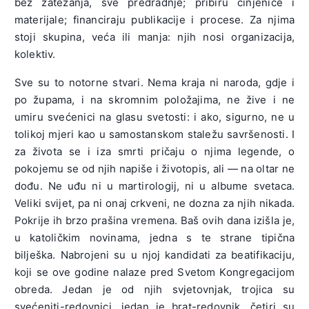
bez zatezanja, sve predradnje; pribiru činjenice i
materijale; financiraju publikacije i procese. Za njima
stoji skupina, veća ili manja: njih nosi organizacija,
kolektiv.
Sve su to notorne stvari. Nema kraja ni naroda, gdje i
po župama, i na skromnim položajima, ne žive i ne
umiru svećenici na glasu svetosti: i ako, sigurno, ne u
tolikoj mjeri kao u samostanskom staležu savršenosti. I
za života se i iza smrti pričaju o njima legende, o
pokojemu se od njih napiše i životopis, ali — na oltar ne
dođu. Ne uđu ni u martirologij, ni u albume svetaca.
Veliki svijet, pa ni onaj crkveni, ne dozna za njih nikada.
Pokrije ih brzo prašina vremena. Baš ovih dana izišla je,
u katoličkim novinama, jedna s te strane tipična
bilješka. Nabrojeni su u njoj kandidati za beatifikaciju,
koji se ove godine nalaze pred Svetom Kongregacijom
obreda. Jedan je od njih svjetovnjak, trojica su
svećeniti-redovnici, jedan je brat-redovnik, četiri su