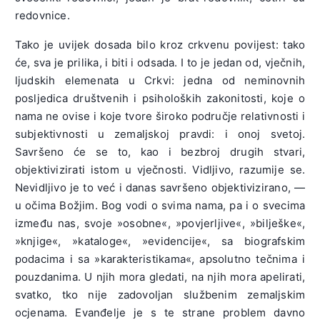
redovnice.
Tako je uvijek dosada bilo kroz crkvenu povijest: tako
će, sva je prilika, i biti i odsada. I to je jedan od, vječnih,
ljudskih elemenata u Crkvi: jedna od neminovnih
posljedica društvenih i psiholoških zakonitosti, koje o
nama ne ovise i koje tvore široko područje relativnosti i
subjektivnosti u zemaljskoj pravdi: i onoj svetoj.
Savršeno će se to, kao i bezbroj drugih stvari,
objektivizirati istom u vječnosti. Vidljivo, razumije se.
Nevidljivo je to već i danas savršeno objektivizirano, —
u očima Božjim. Bog vodi o svima nama, pa i o svecima
između nas, svoje »osobne«, »povjerljive«, »bilješke«,
»knjige«, »kataloge«, »evidencije«, sa biografskim
podacima i sa »karakteristikama«, apsolutno tečnima i
pouzdanima. U njih mora gledati, na njih mora apelirati,
svatko, tko nije zadovoljan službenim zemaljskim
ocjenama. Evanđelje je s te strane problem davno