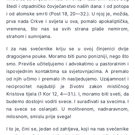
štedi i otpadničko čovječanstvo naših dana: i od potopa
i od atomske smrti (Post 18, 20—32.). U njoj je, možda,
prva nada Crkve i svijeta u ova, pomalo apokaliptička,
vremena, što nas sa svih strana plaše nemirom,
strahom i sumnjama.
I za nas svećenike kriju se u ovoj činjenici dvije
dragocjene pouke. Moramo biti puno ponizniji, nego što
smo. Previše učiteljujemo i advokatimo u pastoralnim i
ispovjednim kontaktima sa svjetovnjacima. A premalo
od njih učimo i premalo ih nasljedujemo. Uzajamnost i
reciprocitet najdublji je životni zakon mističnog
Kristova tijela (1 Kor 12, 4—31.). I, moramo biti sveti, da
budemo dostojni voditi svece. I surađivati sa svecima. I
na svece se oslanjati. U molitvenom, nadnaravnom,
milosnom, smislu prije svega!
I to je, čini se, jedan od zahtjeva, koji na nas svećenike