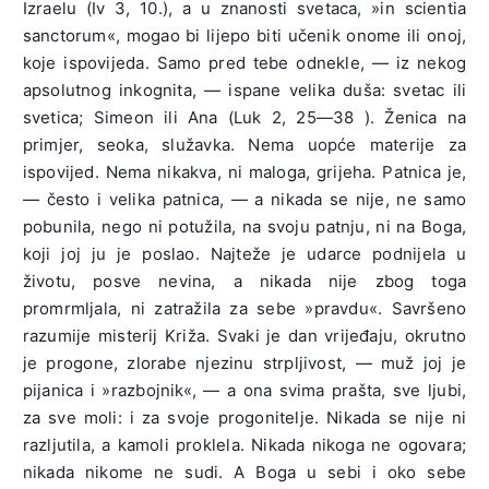
Izraelu (Iv 3, 10.), a u znanosti svetaca, »in scientia
sanctorum«, mogao bi lijepo biti učenik onome ili onoj,
koje ispovijeda. Samo pred tebe odnekle, — iz nekog
apsolutnog inkognita, — ispane velika duša: svetac ili
svetica; Simeon ili Ana (Luk 2, 25—38 ). Ženica na
primjer, seoka, služavka. Nema uopće materije za
ispovijed. Nema nikakva, ni maloga, grijeha. Patnica je,
— često i velika patnica, — a nikada se nije, ne samo
pobunila, nego ni potužila, na svoju patnju, ni na Boga,
koji joj ju je poslao. Najteže je udarce podnijela u
životu, posve nevina, a nikada nije zbog toga
promrmljala, ni zatražila za sebe »pravdu«. Savršeno
razumije misterij Križa. Svaki je dan vrijeđaju, okrutno
je progone, zlorabe njezinu strpljivost, — muž joj je
pijanica i »razbojnik«, — a ona svima prašta, sve ljubi,
za sve moli: i za svoje progonitelje. Nikada se nije ni
razljutila, a kamoli proklela. Nikada nikoga ne ogovara;
nikada nikome ne sudi. A Boga u sebi i oko sebe