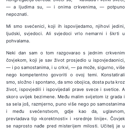
— a ljudima su, — i onima crkvenima, — potpuno
nepoznati.
Mi smo svećenici, koji ih ispovijedamo, njihovi jedini,
ljudski, svjedoci. Ali svjedoci vrlo nemarni i škrti u
pohvalama.
Neki dan sam o tom razgovarao s jednim crkvenim
čovjekom, koji je sav život prosjedio u ispovjedaonici,
— i po samostanima, i u crkvi, — pa može, sigurno, više
nego kompetentno govoriti o ovoj temi. Konstatirali
smo, složno i spontano, da smo obojica, dosta puta kroz
život, ispovjedili i ispovijedali prave svece i svetice. A
skoro uvijek bezimene. Među malim svijetom iz grada i
sa sela još, razmjerno, puno više nego po samostanima
i među svećenstvom, gdje kao da, uglavnom,
prevladava tip »korektnosti« i »srednje linije«. Čovjek
se naprosto nađe pred misterijem milosti. Učitelj je u