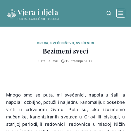
Skip
Vjera i djela
to
content
PORTAL KATOLIČKIH TEOLOGA
CRKVA, SVEĆENIŠTVO, SVEĆENICI
Bezimeni sveci
Ostali autori
12. travnja 2017.
Mnogo smo se puta, mi svećenici, napola u šali, a
napola i ozbiljno, potužili na jednu »anomaliju« posebne
vrsti u crkvenom životu. Pola su, ako izuzmemo
mučenike, kanoniziranih svetaca u Crkvi ili biskupi, u
starijoj periodi, ili redovnici i redovnice, u mlađoj. Nižih