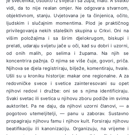
je svećenika, osobito iz svijeta i sa župa, malo. A svatko
vidi, da to nije realan omjer. Ne odgovara stvarnom,
objektivnom, stanju. Uvjetovana je ta činjenica, očito,
ljudskim i slučajnim momentima. Plod je praktičnog
privilegovanja nekih staleških skupina u Crkvi. Oni na
višim položajima i sa širim djelokrugom, biskupi i
prelati, udaraju svijetu jače u oči, kad su dobri i uzorni,
od onih malih, po selima i župama. Na njih se
koncentrira pažnja. O njima se više čuje, govori, priča.
Njihova se djela registriraju, bilježe, komentiraju, hvale.
Ušli su u kroniku historije: makar one regionalne. A za
redovničke svece i svetice zainteresovani su opet
njihovi redovi i družbe: oni se s njima identificiraju.
Svaki svetac ili svetica u njihovu zboru podiže im svima
auktoritet. Pa ne daju, da njihovi uzorni članovi, — a
pogotovo utemeljitelji, — panu u zaborav. Sustavno
propagiraju njihovu famu i njihov kult. Forsiraju njihovu
beatifikaciju ili kanonizaciju. Organizuju, na vrijeme i