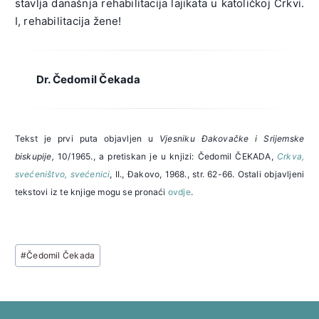
stavlja današnja rehabilitacija lajikata u katoličkoj Crkvi.
I, rehabilitacija žene!
Dr. Čedomil Čekada
Tekst je prvi puta objavljen u
Vjesniku Đakovačke i Srijemske
biskupije,
10/1965., a pretiskan je u knjizi: Čedomil ČEKADA,
Crkva,
svećeništvo, svećenici
, II., Đakovo, 1968., str. 62-66. Ostali objavljeni
tekstovi iz te knjige mogu se pronaći
ovdje
.
Post
#
Čedomil Čekada
Tags: