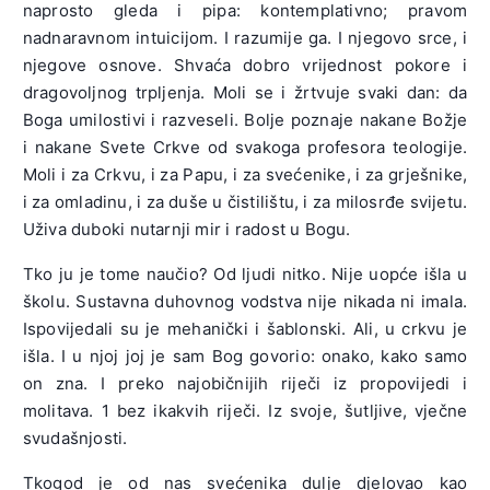
naprosto gleda i pipa: kontemplativno; pravom
nadnaravnom intuicijom. I razumije ga. I njegovo srce, i
njegove osnove. Shvaća dobro vrijednost pokore i
dragovoljnog trpljenja. Moli se i žrtvuje svaki dan: da
Boga umilostivi i razveseli. Bolje poznaje nakane Božje
i nakane Svete Crkve od svakoga profesora teologije.
Moli i za Crkvu, i za Papu, i za svećenike, i za grješnike,
i za omladinu, i za duše u čistilištu, i za milosrđe svijetu.
Uživa duboki nutarnji mir i radost u Bogu.
Tko ju je tome naučio? Od ljudi nitko. Nije uopće išla u
školu. Sustavna duhovnog vodstva nije nikada ni imala.
Ispovijedali su je mehanički i šablonski. Ali, u crkvu je
išla. I u njoj joj je sam Bog govorio: onako, kako samo
on zna. I preko najobičnijih riječi iz propovijedi i
molitava. 1 bez ikakvih riječi. Iz svoje, šutljive, vječne
svudašnjosti.
Tkogod je od nas svećenika dulje djelovao kao