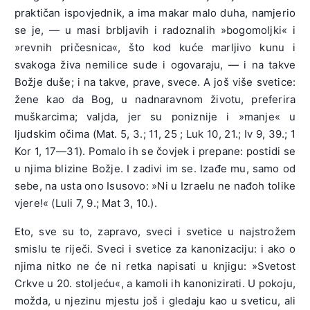
praktičan ispovjednik, a ima makar malo duha, namjerio
se je, — u masi brbljavih i radoznalih »bogomoljki« i
»revnih pričesnica«, što kod kuće marljivo kunu i
svakoga živa nemilice sude i ogovaraju, — i na takve
Božje duše; i na takve, prave, svece. A još više svetice:
žene kao da Bog, u nadnaravnom životu, preferira
muškarcima; valjda, jer su poniznije i »manje« u
ljudskim očima (Mat. 5, 3.; 11, 25 ; Luk 10, 21.; Iv 9, 39.; 1
Kor 1, 17—31). Pomalo ih se čovjek i prepane: postidi se
u njima blizine Božje. I zadivi im se. Izađe mu, samo od
sebe, na usta ono Isusovo: »Ni u Izraelu ne nađoh tolike
vjere!« (Luli 7, 9.; Mat 3, 10.).
Eto, sve su to, zapravo, sveci i svetice u najstrožem
smislu te riječi. Sveci i svetice za kanonizaciju: i ako o
njima nitko ne će ni retka napisati u knjigu: »Svetost
Crkve u 20. stoljeću«, a kamoli ih kanonizirati. U pokoju,
možda, u njezinu mjestu još i gledaju kao u sveticu, ali