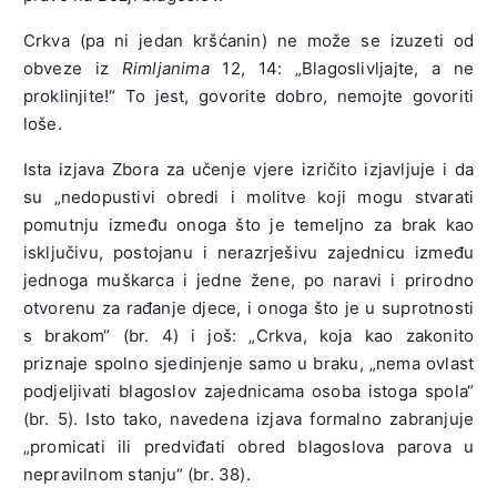
Crkva (pa ni jedan kršćanin) ne može se izuzeti od
obveze iz
Rimljanima
12, 14: „Blagoslivljajte, a ne
proklinjite!“ To jest, govorite dobro, nemojte govoriti
loše.
Ista izjava Zbora za učenje vjere izričito izjavljuje i da
su „nedopustivi obredi i molitve koji mogu stvarati
pomutnju između onoga što je temeljno za brak kao
isključivu, postojanu i nerazrješivu zajednicu između
jednoga muškarca i jedne žene, po naravi i prirodno
otvorenu za rađanje djece, i onoga što je u suprotnosti
s brakom“ (br. 4) i još: „Crkva, koja kao zakonito
priznaje spolno sjedinjenje samo u braku, „nema ovlast
podjeljivati blagoslov zajednicama osoba istoga spola“
(br. 5). Isto tako, navedena izjava formalno zabranjuje
„promicati ili predviđati obred blagoslova parova u
nepravilnom stanju“ (br. 38).