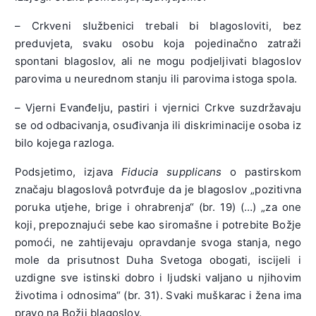
– Crkveni službenici trebali bi blagosloviti, bez
preduvjeta, svaku osobu koja pojedinačno zatraži
spontani blagoslov, ali ne mogu podjeljivati blagoslov
parovima u neurednom stanju ili parovima istoga spola.
– Vjerni Evanđelju, pastiri i vjernici Crkve suzdržavaju
se od odbacivanja, osuđivanja ili diskriminacije osoba iz
bilo kojega razloga.
Podsjetimo, izjava
Fiducia supplicans
o pastirskom
značaju blagoslovâ potvrđuje da je blagoslov „pozitivna
poruka utjehe, brige i ohrabrenja“ (br. 19) (…) „za one
koji, prepoznajući sebe kao siromašne i potrebite Božje
pomoći, ne zahtijevaju opravdanje svoga stanja, nego
mole da prisutnost Duha Svetoga obogati, iscijeli i
uzdigne sve istinski dobro i ljudski valjano u njihovim
životima i odnosima“ (br. 31). Svaki muškarac i žena ima
pravo na Božji blagoslov.