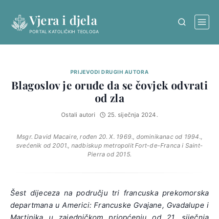
Skip
Vjera i djela
to
content
PORTAL KATOLIČKIH TEOLOGA
PRIJEVODI DRUGIH AUTORA
Blagoslov je oruđe da se čovjek odvrati
od zla
Ostali autori
25. siječnja 2024.
Msgr. David Macaire, rođen 20. X. 1969., dominikanac od 1994.,
svećenik od 2001., nadbiskup metropolit Fort-de-Franca i Saint-
Pierra od 2015.
Šest dijeceza na području tri francuska prekomorska
departmana u Americi: Francuske Gvajane, Gvadalupe i
Martinika u zajedničkom priopćenju od 21. siječnja