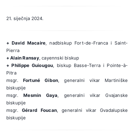
21. siječnja 2024.
+ David Macaire
, nadbiskup Fort-de-Franca i Saint-
Pierra
+ Alain Ransay
, cayennski biskup
+ Philippe Guiougou
, biskup Basse-Terra i Pointe-à-
Pitra
msgr.
Fortuné Gibon
, generalni vikar Martiniške
biskupije
msgr.
Mesmin Gaya
, generalni vikar Gvajanske
biskupije
msgr.
Gérard Foucan
, generalni vikar Gvadalupske
biskupije