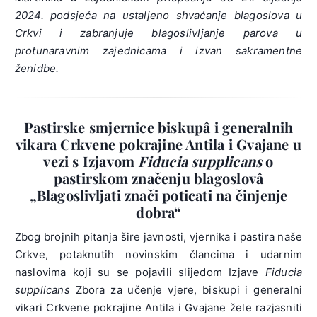
2024. podsjeća na ustaljeno shvaćanje blagoslova u
Crkvi i zabranjuje blagoslivljanje parova u
protunaravnim zajednicama i izvan sakramentne
ženidbe.
Pastirske smjernice biskupâ i generalnih
vikara Crkvene pokrajine Antila i Gvajane u
vezi s Izjavom
Fiducia
supplicans
o
pastirskom značenju blagoslovâ
„Blagoslivljati znači poticati na činjenje
dobra“
Zbog brojnih pitanja šire javnosti, vjernika i pastira naše
Crkve, potaknutih novinskim člancima i udarnim
naslovima koji su se pojavili slijedom Izjave
Fiducia
supplicans
Zbora za učenje vjere, biskupi i generalni
vikari Crkvene pokrajine Antila i Gvajane žele razjasniti