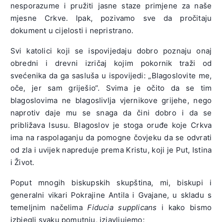
nesporazume i pružiti jasne staze primjene za naše
mjesne Crkve. Ipak, pozivamo sve da pročitaju
dokument u cijelosti i nepristrano.
Svi katolici koji se ispovijedaju dobro poznaju onaj
obredni i drevni izričaj kojim pokornik traži od
svećenika da ga sasluša u ispovijedi: „Blagoslovite me,
oče, jer sam griješio“. Svima je očito da se tim
blagoslovima ne blagoslivlja vjernikove grijehe, nego
naprotiv daje mu se snaga da čini dobro i da se
približava Isusu. Blagoslov je stoga oruđe koje Crkva
ima na raspolaganju da pomogne čovjeku da se odvrati
od zla i uvijek napreduje prema Kristu, koji je Put, Istina
i Život.
Poput mnogih biskupskih skupština, mi, biskupi i
generalni vikari Pokrajine Antila i Gvajane, u skladu s
temeljnim načelima
Fiducia supplicans
i kako bismo
izbjegli svaku pomutnju, izjavljujemo: