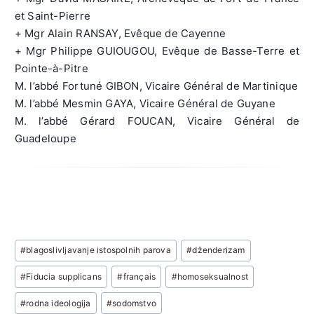
et Saint-Pierre
+ Mgr Alain RANSAY, Evêque de Cayenne
+ Mgr Philippe GUIOUGOU, Evêque de Basse-Terre et
Pointe-à-Pitre
M. l’abbé Fortuné GIBON, Vicaire Général de Martinique
M. l’abbé Mesmin GAYA, Vicaire Général de Guyane
M. l’abbé Gérard FOUCAN, Vicaire Général de
Guadeloupe
Post
#
blagoslivljavanje istospolnih parova
#
dženderizam
Tags:
#
Fiducia supplicans
#
français
#
homoseksualnost
#
rodna ideologija
#
sodomstvo