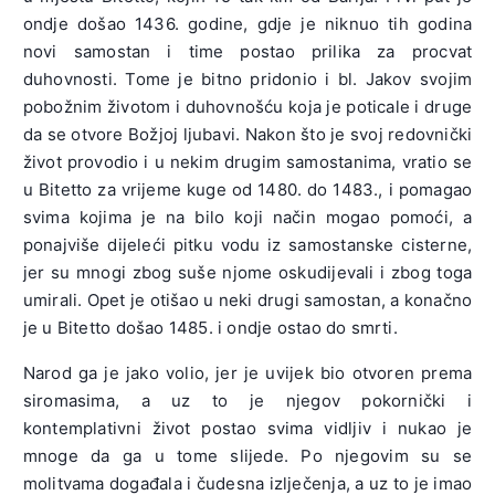
ondje došao 1436. godine, gdje je niknuo tih godina
novi samostan i time postao prilika za procvat
duhovnosti. Tome je bitno pridonio i bl. Jakov svojim
pobožnim životom i duhovnošću koja je poticale i druge
da se otvore Božjoj ljubavi. Nakon što je svoj redovnički
život provodio i u nekim drugim samostanima, vratio se
u Bitetto za vrijeme kuge od 1480. do 1483., i pomagao
svima kojima je na bilo koji način mogao pomoći, a
ponajviše dijeleći pitku vodu iz samostanske cisterne,
jer su mnogi zbog suše njome oskudijevali i zbog toga
umirali. Opet je otišao u neki drugi samostan, a konačno
je u Bitetto došao 1485. i ondje ostao do smrti.
Narod ga je jako volio, jer je uvijek bio otvoren prema
siromasima, a uz to je njegov pokornički i
kontemplativni život postao svima vidljiv i nukao je
mnoge da ga u tome slijede. Po njegovim su se
molitvama događala i čudesna izlječenja, a uz to je imao