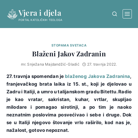
Skip
Vjera i djela
to
content
PORTAL KATOLIČKIH TEOLOGA
STOPAMA SVETACA
Blaženi Jakov Zadranin
mr. Snježana Majdandžić-Gladić
27. travnja 2022.
27. travnja spomendan je
blaženog Jakova Zadranina
,
franjevačkog brata laika iz 15. st., koji je djelovao u
Zadru i Italiji, a umro u talijanskom gradu Bitettu. Radio
je kao vratar, sakristan, kuhar, vrtlar, skupljao
milodare i pomagao sirotinji, a po tim je naoko
neznatnim poslovima posvećivao i sebe i druge. Dok
se u Italiji njegovo štovanje vrlo raširilo, kod nas je,
nažalost, gotovo nepoznat.