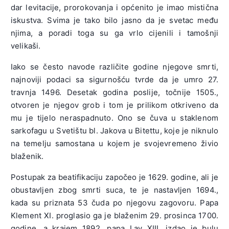
dar levitacije, prorokovanja i općenito je imao mistična
iskustva. Svima je tako bilo jasno da je svetac među
njima, a poradi toga su ga vrlo cijenili i tamošnji
velikaši.
Iako se često navode različite godine njegove smrti,
najnoviji podaci sa sigurnošću tvrde da je umro 27.
travnja 1496. Desetak godina poslije, točnije 1505.,
otvoren je njegov grob i tom je prilikom otkriveno da
mu je tijelo neraspadnuto. Ono se čuva u staklenom
sarkofagu u Svetištu bl. Jakova u Bitettu, koje je niknulo
na temelju samostana u kojem je svojevremeno živio
blaženik.
Postupak za beatifikaciju započeo je 1629. godine, ali je
obustavljen zbog smrti suca, te je nastavljen 1694.,
kada su priznata 53 čuda po njegovu zagovoru. Papa
Klement XI. proglasio ga je blaženim 29. prosinca 1700.
godine, a krajem 1892. papa Lav XIII. izdao je bulu