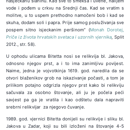
nasjeckanu slaninu. Kad sve to smekša i uvene, nalijem
vode i pođem u crkvu na Srednji čas. Kad se vratim s
molitve, u to uspem prethodno namočeni bob i kad se
skuha, dodam soli i papra. Prije samog posluživanja sve
pospem sitno isjeckanim peršinom” (
Monah Dorotej,
Priče iz života hrvatskih svetaca i uzornih vjernika
,
Split
2012., str. 58).
U ophodu ulicama Bitetta nosi se relikvija bl. Jakova,
odnosno njegov prst, a i to ima zanimljivu povijest.
Naime, jedna je vojvotkinja 1619. god. naredila da se
otvori blaženikov grob na iskazivanje počasti, a tom je
prilikom potajno odgrizla njegov prst kako bi relikviju
sačuvala za osobno štovanje, ali ju je počela peći
savjest pa ga je vratila i kao odštetu dala napraviti
srebrni relikvijar za njegovo čuvanje.
1989. god. vjernici Bitetta donijeli su relikvije i sliku bl.
Jakova u Zadar, koji su bili izloženi na štovanje 4-5