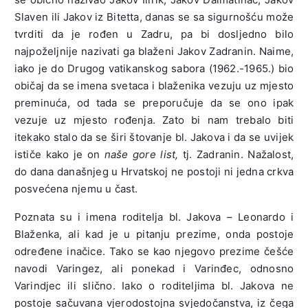
Slaven ili Jakov iz Bitetta, danas se sa sigurnošću može
tvrditi da je rođen u Zadru, pa bi dosljedno bilo
najpoželjnije nazivati ga blaženi Jakov Zadranin. Naime,
iako je do Drugog vatikanskog sabora (1962.-1965.) bio
običaj da se imena svetaca i blaženika vezuju uz mjesto
preminuća, od tada se preporučuje da se ono ipak
vezuje uz mjesto rođenja. Zato bi nam trebalo biti
itekako stalo da se širi štovanje bl. Jakova i da se uvijek
ističe kako je on
naše gore list,
tj. Zadranin. Nažalost,
do dana današnjeg u Hrvatskoj ne postoji ni jedna crkva
posvećena njemu u čast.
Poznata su i imena roditelja bl. Jakova – Leonardo i
Blaženka, ali kad je u pitanju prezime, onda postoje
određene inačice. Tako se kao njegovo prezime češće
navodi Varingez, ali ponekad i Varinđec, odnosno
Varindjec ili slično. Iako o roditeljima bl. Jakova ne
postoje sačuvana vjerodostojna svjedočanstva, iz čega