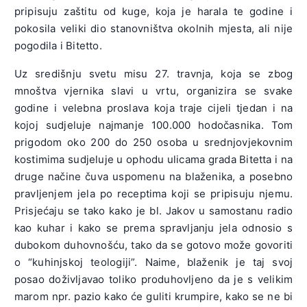
pripisuju zaštitu od kuge, koja je harala te godine i
pokosila veliki dio stanovništva okolnih mjesta, ali nije
pogodila i Bitetto.
Uz središnju svetu misu 27. travnja, koja se zbog
mnoštva vjernika slavi u vrtu, organizira se svake
godine i velebna proslava koja traje cijeli tjedan i na
kojoj sudjeluje najmanje 100.000 hodočasnika. Tom
prigodom oko 200 do 250 osoba u srednjovjekovnim
kostimima sudjeluje u ophodu ulicama grada Bitetta i na
druge načine čuva uspomenu na blaženika, a posebno
pravljenjem jela po receptima koji se pripisuju njemu.
Prisjećaju se tako kako je bl. Jakov u samostanu radio
kao kuhar i kako se prema spravljanju jela odnosio s
dubokom duhovnošću, tako da se gotovo može govoriti
o “kuhinjskoj teologiji”. Naime, blaženik je taj svoj
posao doživljavao toliko produhovljeno da je s velikim
marom npr. pazio kako će guliti krumpire, kako se ne bi