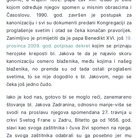
kojom određuje njegov spomen u misnim obrascima i
Časoslovu. 1990. god. završen je postupak za
kanonizaciju i svi su dokumenti predani Kongregaciji za
proglašenje svetim i otad se čeka konačan pravorijek.
Zanimljivo je primijetiti da je papa Benedikt XVI. još
19.
prosinca 2009. god. potpisao dekret
kojim se priznaju
herojske kreposti bl. Jakova te da je najavio skoru
kanonizaciju osmero blaženika, među kojima i našeg
blaženika, no premda su od tada ostali proglašeni
svetima, to se nije dogodilo s bl. Jakovom, nego se
čeka još jedno čudo.
Iako je kod nas, gotovo bi se moglo reći, zanemareno
štovanje bl. Jakova Zadranina, odnosno manje-više se
svodi na proslavu njegova spomendana 27. travnja u
crkvi Svetog Frane u Zadru, Bitetto ga od 1656. god.
slavi kao svoga zaštitnika i čuva živi spomen na njega.
Za svoga zaštitnika odabrali su ga posebno jer mu