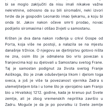
bi se moglo zaključiti da nisu imali nikakve važne
nekretnine, odnosno da su bili siromašni, neki izvori
tvrde da je gospodin Leonardo imao ljekarnu, a koju bi
onda bl. Jakov nakon očeve smrti prodao, novac
podijelio siromasima i otišao živjeti u samostanu.
Kršten je dva dana nakon rođenja u crkvi Gospe od
Porta, koja više ne postoji, a nalazila se na mjestu
današnje tržnice. O njegovu se djetinjstvu gotovo ništa
ne zna, osim što je odmalena bio vrlo povezan s
franjevcima koji su djelovali u Samostanu svetog Frane.
Taj je samostan podignut za života svetog Franje
Asiškoga, što je znak oduševljenja likom i djelom toga
sveca, a još je više ta povezanost vjernika Zadra s
utemeljiteljem bila i u tome što je vjerojatno sam Franjo
bio u Hrvatskoj 1212. godine, kada je krenuo put Svete
zemlje, ali je zbog vremenskih neprilika završio u
Zadru. Moguće je da je po povratku iz Svete zemlje