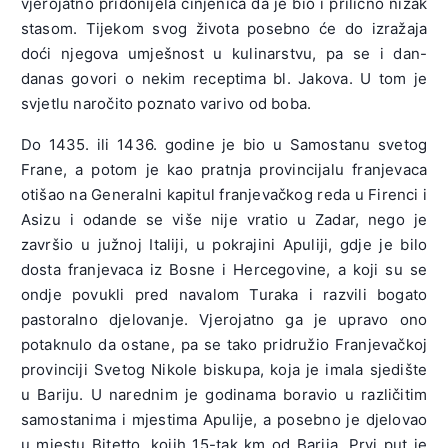
vjerojatno pridonijela činjenica da je bio i prilično nizak
stasom. Tijekom svog života posebno će do izražaja
doći njegova umješnost u kulinarstvu, pa se i dan-
danas govori o nekim receptima bl. Jakova. U tom je
svjetlu naročito poznato varivo od boba.
Do 1435. ili 1436. godine je bio u Samostanu svetog
Frane, a potom je kao pratnja provincijalu franjevaca
otišao na Generalni kapitul franjevačkog reda u Firenci i
Asizu i odande se više nije vratio u Zadar, nego je
završio u južnoj Italiji, u pokrajini Apuliji, gdje je bilo
dosta franjevaca iz Bosne i Hercegovine, a koji su se
ondje povukli pred navalom Turaka i razvili bogato
pastoralno djelovanje. Vjerojatno ga je upravo ono
potaknulo da ostane, pa se tako pridružio Franjevačkoj
provinciji Svetog Nikole biskupa, koja je imala sjedište
u Bariju. U narednim je godinama boravio u različitim
samostanima i mjestima Apulije, a posebno je djelovao
u mjestu Bitetto, kojih 15-tak km od Barija. Prvi put je