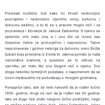
Ponekad možemo čuti kako mi Hrvati nedovoljno
poznajemo i nedovoljno cijenimo svoju kulturnu i
duhovnu baštinu, a to bi se s pravom moglo reći i za
poznavanje i štovanje bl. Jakova Zadranina. O njemu se
općenito vrlo malo zna, a i ono što se iznosi kao
činjenice češće je proturječno i neprecizno. Takvo
nepoznavanje i gotovo nebriga za duhovno vrelo Božje
ljubavi koja prosijeva iz života bl. Jakova pomalo je naša
nacionalna sramota, a posebno se to odnosi na
vjernike, jer malo tko zna štogod reći o njemu. Evo
stoga nekoliko temeljnih podataka, s napomenom da se
izvori međusobno ne podudaraju u mnogim godinama.
Ponajprije tako, dok će neki navoditi da je rođen točno
1400. godine, drugi će reći da je rođen tek tih godina.
Iako se dugo nije znalo njegovo točno podrijetlo, nego
se obično nazivao Jakov Ilirik, Jakov Dalmatinac, Jakov