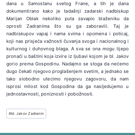
dana u Samostanu svetog Frane, a tih je dana
dokumentirano kako je tadašnji zadarski nadbiskup
Marijan Oblak nekoliko puta zavapio blaženiku da
oprosti Zadranima što su ga zaboravili. Taj je
nadbiskupov vapaj i nama svima i opomena i poticaj,
koji nas prisjeća važnosti čuvanja svoga i nacionalnog i
kulturnog i duhovnog blaga. A sva se ona mogu lijepo
pronaći u baštini koja izvire iz ljubavi kojom je bl. Jakov
gorio prema Gospodinu. Nadajmo se stoga da nećemo
dugo čekati njegovo proglašenjem svetim, a jednako se
tako slobodno utecimo njegovu zagovoru, da nam
isprosi milost kod Gospodina da ga nasljedujemo u
jednostavnosti, poniznosti i pobožnosti.
Post
#
bl. Jakov Zadranin
Tags: