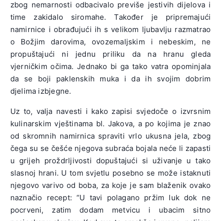
zbog nemarnosti odbacivalo previše jestivih dijelova i
time zakidalo siromahe. Također je pripremajući
namirnice i obrađujući ih s velikom ljubavlju razmatrao
o Božjim darovima, ovozemaljskim i nebeskim, ne
propuštajući ni jednu priliku da na hranu gleda
vjerničkim očima. Jednako bi ga tako vatra opominjala
da se boji paklenskih muka i da ih svojim dobrim
djelima izbjegne.
Uz to, valja navesti i kako zapisi svjedoče o izvrsnim
kulinarskim vještinama bl. Jakova, a po kojima je znao
od skromnih namirnica spraviti vrlo ukusna jela, zbog
čega su se češće njegova subraća bojala neće li zapasti
u grijeh proždrljivosti dopuštajući si uživanje u tako
slasnoj hrani. U tom svjetlu posebno se može istaknuti
njegovo varivo od boba, za koje je sam blaženik ovako
naznačio recept: “U tavi polagano pržim luk dok ne
pocrveni, zatim dodam metvicu i ubacim sitno