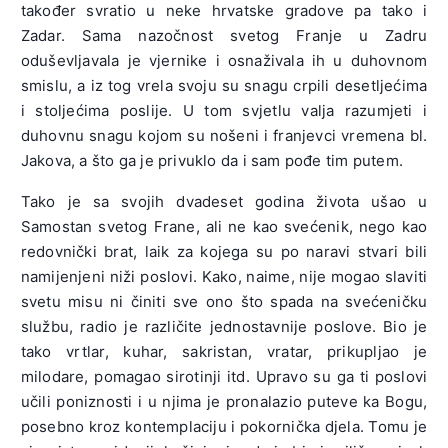
također svratio u neke hrvatske gradove pa tako i
Zadar. Sama nazočnost svetog Franje u Zadru
oduševljavala je vjernike i osnaživala ih u duhovnom
smislu, a iz tog vrela svoju su snagu crpili desetljećima
i stoljećima poslije. U tom svjetlu valja razumjeti i
duhovnu snagu kojom su nošeni i franjevci vremena bl.
Jakova, a što ga je privuklo da i sam pođe tim putem.
Tako je sa svojih dvadeset godina života ušao u
Samostan svetog Frane, ali ne kao svećenik, nego kao
redovnički brat, laik za kojega su po naravi stvari bili
namijenjeni niži poslovi. Kako, naime, nije mogao slaviti
svetu misu ni činiti sve ono što spada na svećeničku
službu, radio je različite jednostavnije poslove. Bio je
tako vrtlar, kuhar, sakristan, vratar, prikupljao je
milodare, pomagao sirotinji itd. Upravo su ga ti poslovi
učili poniznosti i u njima je pronalazio puteve ka Bogu,
posebno kroz kontemplaciju i pokornička djela. Tomu je