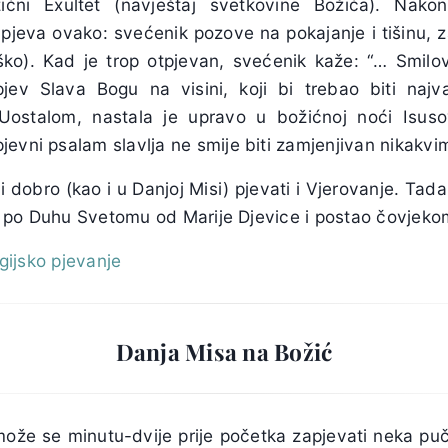
ćni Exultet (navještaj svetkovine Božića). Nakon
e pjeva ovako: svećenik pozove na pokajanje i tišinu, z
aško). Kad je trop otpjevan, svećenik kaže: “… Smi
jev Slava Bogu na visini, koji bi trebao biti najv
Uostalom, nastala je upravo u božićnoj noći Isuso
jevni psalam slavlja ne smije biti zamjenjivan nikakv
i dobro (kao i u Danjoj Misi) pjevati i Vjerovanje. Tad
 se po Duhu Svetomu od Marije Djevice i postao čovjek
rgijsko pjevanje
Danja Misa na Božić
može se minutu-dvije prije početka zapjevati neka pučk