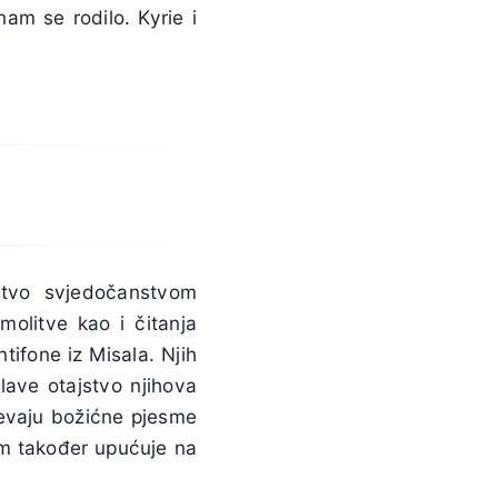
am se rodilo. Kyrie i
stvo svjedočanstvom
molitve kao i čitanja
tifone iz Misala. Njih
lave otajstvo njihova
jevaju božićne pjesme
am također upućuje na