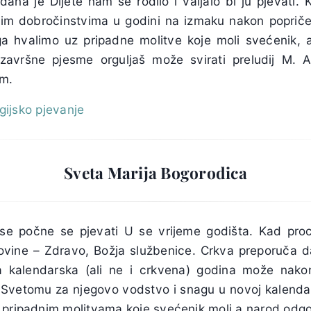
ana je Dijete nam se rodilo i valjalo bi ju pjevati
im dobročinstvima u godini na izmaku nakon popriče
a hvalimo uz pripadne molitve koje moli svećenik, a
avršne pjesme orguljaš može svirati preludij M. A
um.
rgijsko pjevanje
Sveta Marija Bogorodica
ise počne se pjevati U se vrijeme godišta. Kad pro
ovine – Zdravo, Božja službenice. Crkva preporuča d
 kalendarska (ali ne i crkvena) godina može nako
 Svetomu za njegovo vodstvo i snagu u novoj kalendar
 pripadnim molitvama koje svećenik moli a narod odg