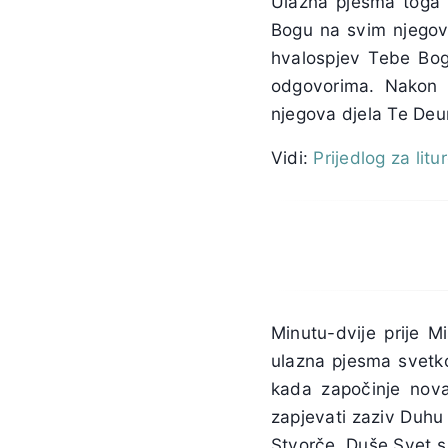
Ulazna pjesma toga d
Bogu na svim njegov
hvalospjev Tebe Bog
odgovorima. Nakon z
njegova djela Te De
Vidi:
Prijedlog za litu
Minutu-dvije prije M
ulazna pjesma svetk
kada započinje nova
zapjevati zaziv Duhu
Stvorče, Duše Svet s