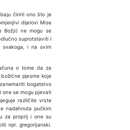
ebaju činiti ono što je
mjenjivi dijelovi Mise
če Božji) ne mogu se
lučno suprotstaviti i
e, svakoga, i na svim
računa o tome da za
e božićne pjesme koje
 zanemariti bogatstvo
 i one se mogu pjevati
eguje različite vrste
de nadahnuta pučkim
u za proprij i one su
ti npr. gregorijanski.