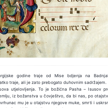
turgijske godine traje od Mise bdjenja na Badnj
tko traje, ali je zato prebogato duhovnim sadržaje
sova utjelovljenja. To je božićna Pasha – Isusov pr
emlju, iz božanstva u čovještvo, da bi nas, po otajs
vrhunac mu je u otajstvu njegove muke, smrti i uskrs