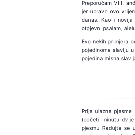
Preporučam VIII. anđ
jer upravo ovo vrije
danas. Kao i novija
otpjevni psalam, alelu
Evo nekih primjera b
pojedinome slavlju u
pojedina misna slavlj
Prije ulazne pjesme 
(početi minutu-dvij
pjesmu Radujte se 