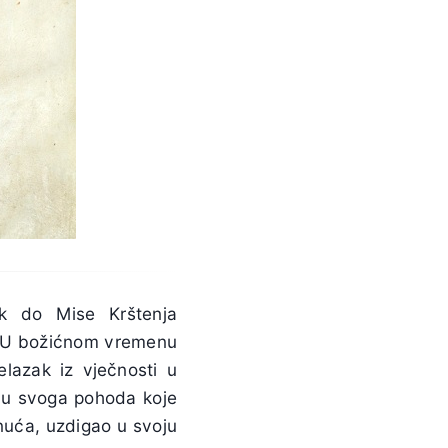
ak do Mise Krštenja
m. U božićnom vremenu
elazak iz vječnosti u
tvu svoga pohoda koje
nuća, uzdigao u svoju