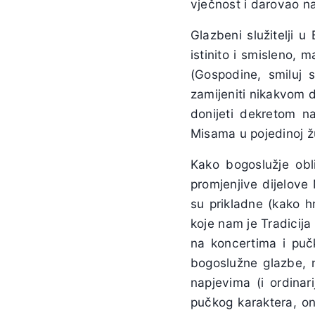
vječnost i darovao na
Glazbeni služitelji u 
istinito i smisleno, 
(Gospodine, smiluj 
zamijeniti nikakvom 
donijeti dekretom na
Misama u pojedinoj ž
Kako bogoslužje ob
promjenjive dijelove
su prikladne (kako h
koje nam je Tradicija
na koncertima i pučk
bogoslužne glazbe,
napjevima (i ordinar
pučkog karaktera, ond