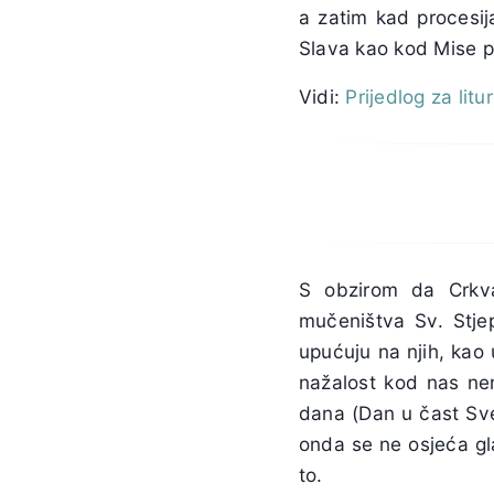
a zatim kad procesij
Slava kao kod Mise p
Vidi:
Prijedlog za litu
S obzirom da Crkva
mučeništva Sv. Stjep
upućuju na njih, kao 
nažalost kod nas nem
dana (Dan u čast Sve
onda se ne osjeća gl
to.