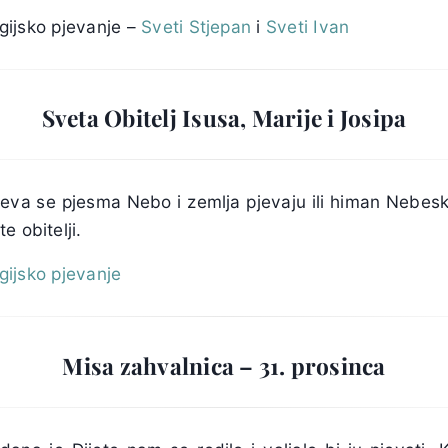
urgijsko pjevanje –
Sveti Stjepan
i
Sveti Ivan
Sveta Obitelj Isusa, Marije i Josipa
eva se pjesma Nebo i zemlja pjevaju ili himan Nebesko
e obitelji.
rgijsko pjevanje
Misa zahvalnica – 31. prosinca