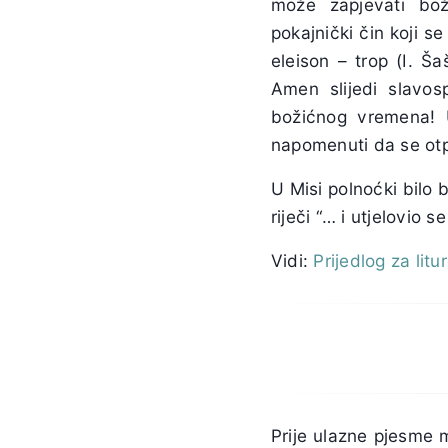
može zapjevati boži
pokajnički čin koji s
eleison – trop (I. Š
Amen slijedi slavosp
božićnog vremena! 
napomenuti da se otp
U Misi polnoćki bilo b
riječi “… i utjelovio
Vidi:
Prijedlog za litu
Prije ulazne pjesme 