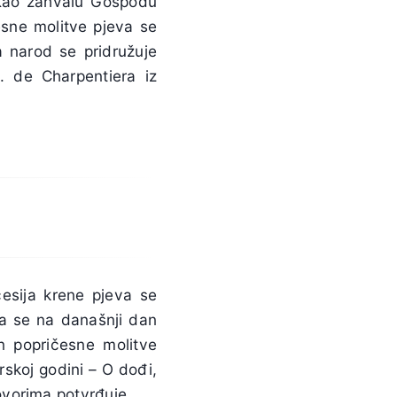
. Kao zahvalu Gospodu
sne molitve pjeva se
 narod se pridružuje
. de Charpentiera iz
cesija krene pjeva se
a se na današnji dan
n popričesne molitve
skoj godini – O dođi,
ovorima potvrđuje.