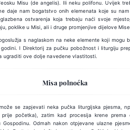
eosku Misu (de angelis). Ili neku polifonu. Uvijek tre
me daje nam bogatstvo onih elemenata koje su nam n
 glazbena ostvarenja koja trebaju naći svoje mjest
ju, poklike u Misi, ali i druge promjenjive dijelove Mise
ogoslužja s naglaskom na neke elemente koji mogu bi
 godini. I Direktorij za pučku pobožnost i liturgiju p
a ugraditi ove dolje navedene vlastitosti.
Misa polnoćka
može se zapjevati neka pučka liturgijska pjesma, np
e prije početka), zatim kad procesija krene prema o
u Gospodinu. Odmah nakon otpjevane ulazne pjes