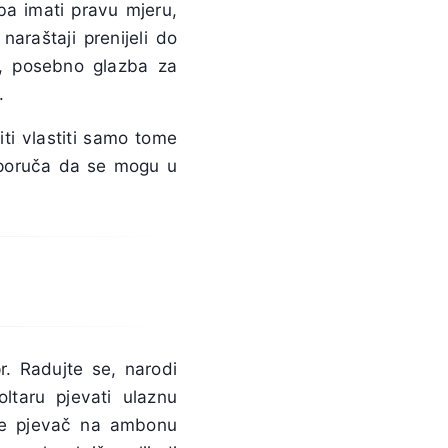
ba imati pravu mjeru,
araštaji prenijeli do
o, posebno glazba za
.
ti vlastiti samo tome
reporuča da se mogu u
r. Radujte se, narodi
ltaru pjevati ulaznu
me pjevač na ambonu