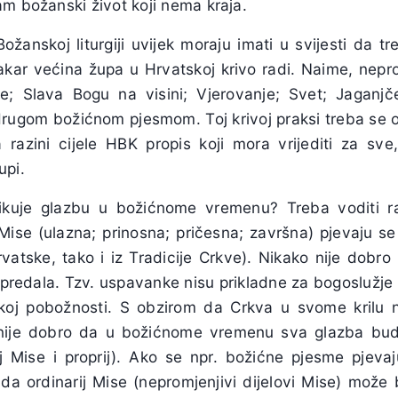
m božanski život koji nema kraja.
Božanskoj liturgiji uvijek moraju imati u svijesti da tr
makar većina župa u Hrvatskoj krivo radi. Naime, nepro
se; Slava Bogu na visini; Vjerovanje; Svet; Jaganj
drugom božićnom pjesmom. Toj krivoj praksi treba se od
 razini cijele HBK propis koji mora vrijediti za sv
upi.
likuje glazbu u božićnome vremenu? Treba voditi 
 Mise (ulazna; prinosna; pričesna; završna) pjevaju s
rvatske, tako i iz Tradicije Crkve). Nikako nije dobro
 predala. Tzv. uspavanke nisu prikladne za bogoslužje
oj pobožnosti. S obzirom da Crkva u svome krilu nj
 nije dobro da u božićnome vremenu sva glazba bu
ij Mise i proprij). Ako se npr. božićne pjesme pjevaj
a ordinarij Mise (nepromjenjivi dijelovi Mise) može bi