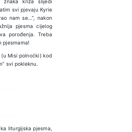
 znaka križa slijedi
atim svi pjevaju Kyrie
lovao nam se…”, nakon
ažnija pjesma cijelog
va porođenja. Treba
im pjesmama!
a (u Misi polnoćki) kod
om” svi pokleknu.
a liturgijska pjesma,