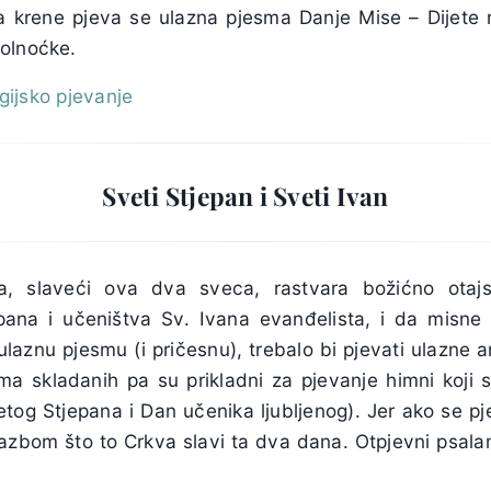
a krene pjeva se ulazna pjesma Danje Mise – Dijete n
olnoćke.
rgijsko pjevanje
Sveti Stjepan i Sveti Ivan
, slaveći ova dva sveca, rastvara božićno otaj
ana i učeništva Sv. Ivana evanđelista, i da misne 
ulaznu pjesmu (i pričesnu), trebalo bi pjevati ulazne an
a skladanih pa su prikladni za pjevanje himni koji s
tog Stjepana i Dan učenika ljubljenog). Jer ako se p
azbom što to Crkva slavi ta dva dana. Otpjevni psal