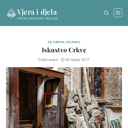
Skip
Vjera i djela
to
content
PORTAL KATOLIČKIH TEOLOGA
ZA CRKVU; ZA PAPU
Iskustvo Crkve
Ostali autori
29. lipnja 2017.