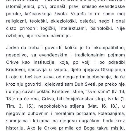
istomišljenici, prvi, pronašli pravi smisao evanđeoske
poruke, kršćanskoga života. Vrijeđa to ne samo moj
religiozni, teološki, ekleziološki, osjećaj, nego i onaj
čisto prirodni: logički, intelektualni, psihološki. Nije
ozbiljno, nije realno: naivno je.
Jedva da treba i govoriti, koliko je to inkompatibilno,
nespojivo, sa evanđeoskim i tradicionalnim pojmom
Crkve kao institucije, koja, po volji i po odredbi
Kristovoj, nastavlja, u svijetu, djelo njegova Otkupljenja
i koja je, baš kao takva, od njega primila obećanje, da će
kroz nju govoriti i djelovati sam Duh Sveti, pa preko nje
i u njoj čuvati poklad Kristove istine, “sve istine” (Iv. 16,
13.): da će ona, Crkva, biti čovječanstvu stup, tvrđa (1.
Tim. 3, 15.), nepokolebiva stijena (Mat. 16, 18.), u
njegovim duhovnim i moralnim borbama, kolebanjima,
sumnjama i krizama, na njegovu dugačkom hodu kroz
historiju. Ako je Crkva primila od Boga takvu misiju,