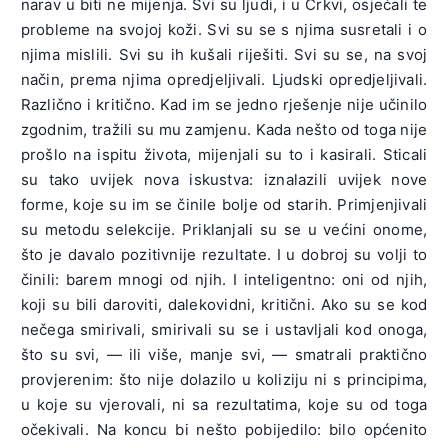
narav u biti ne mijenja. Svi su ljudi, i u Crkvi, osjećali te
probleme na svojoj koži. Svi su se s njima susretali i o
njima mislili. Svi su ih kušali riješiti. Svi su se, na svoj
način, prema njima opredjeljivali. Ljudski opredjeljivali.
Različno i kritično. Kad im se jedno rješenje nije učinilo
zgodnim, tražili su mu zamjenu. Kada nešto od toga nije
prošlo na ispitu života, mijenjali su to i kasirali. Sticali
su tako uvijek nova iskustva: iznalazili uvijek nove
forme, koje su im se činile bolje od starih. Primjenjivali
su metodu selekcije. Priklanjali su se u većini onome,
što je davalo pozitivnije rezultate. I u dobroj su volji to
činili: barem mnogi od njih. I inteligentno: oni od njih,
koji su bili daroviti, dalekovidni, kritični. Ako su se kod
nečega smirivali, smirivali su se i ustavljali kod onoga,
što su svi, — ili više, manje svi, — smatrali praktično
provjerenim: što nije dolazilo u koliziju ni s principima,
u koje su vjerovali, ni sa rezultatima, koje su od toga
očekivali. Na koncu bi nešto pobijedilo: bilo općenito