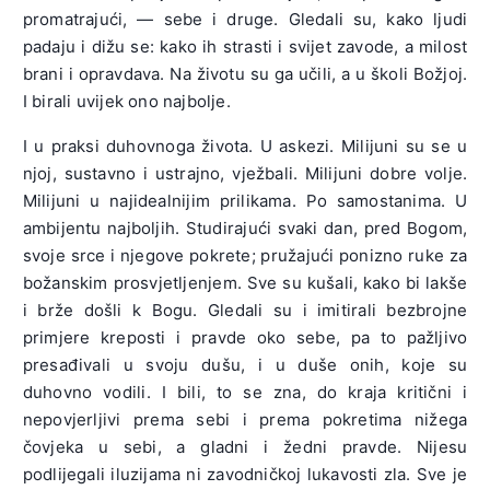
promatrajući, — sebe i druge. Gledali su, kako ljudi
padaju i dižu se: kako ih strasti i svijet zavode, a milost
brani i opravdava. Na životu su ga učili, a u školi Božjoj.
I birali uvijek ono najbolje.
I u praksi duhovnoga života. U askezi. Milijuni su se u
njoj, sustavno i ustrajno, vježbali. Milijuni dobre volje.
Milijuni u najidealnijim prilikama. Po samostanima. U
ambijentu najboljih. Studirajući svaki dan, pred Bogom,
svoje srce i njegove pokrete; pružajući ponizno ruke za
božanskim prosvjetljenjem. Sve su kušali, kako bi lakše
i brže došli k Bogu. Gledali su i imitirali bezbrojne
primjere kreposti i pravde oko sebe, pa to pažljivo
presađivali u svoju dušu, i u duše onih, koje su
duhovno vodili. I bili, to se zna, do kraja kritični i
nepovjerljivi prema sebi i prema pokretima nižega
čovjeka u sebi, a gladni i žedni pravde. Nijesu
podlijegali iluzijama ni zavodničkoj lukavosti zla. Sve je