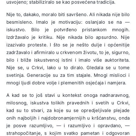
usvojeno; stabiliziralo se kao posvećena tradicija.
Nije to, dakako, moralo biti savršeno. Ali nikada nije bilo
besmisleno. Imalo je motivaciju: oslanjalo se na —
iskustvo. Bilo je potvrđeno pristankom mnogih.
Izdržavalo je kritiku. Nije nikada bilo apsurdno. Nije
izazivalo proteste. I što se je nešto dulje i općenitije
zadržavalo i afirmiralo u crkvenom životu, to je, sigurno,
bilo i bliže iskustvenoj istini i imalo više auktoriteta.
Nije se, u Crkvi, lako u to diralo. Gledala se u tome
svetinja. Generacije su za tim stajale. Mnogi mislioci i
mnogi ljudi dobre volje i plemenitih osjećaja i namjera.
A kad se to još stavi u kontekst onoga nadnaravnog,
milosnog, iskustva tolikih pravednih i svetih u Crkvi,
kad su to stvari, za koje su se opredjeljivale plejade
onih najboljih i najdobronamjernijih u kršćanstvu, onda
je posve razumljivo, — i razumljivo i opravdano, —
strahopočitanje, s kojim svatko pametan i odgovoran