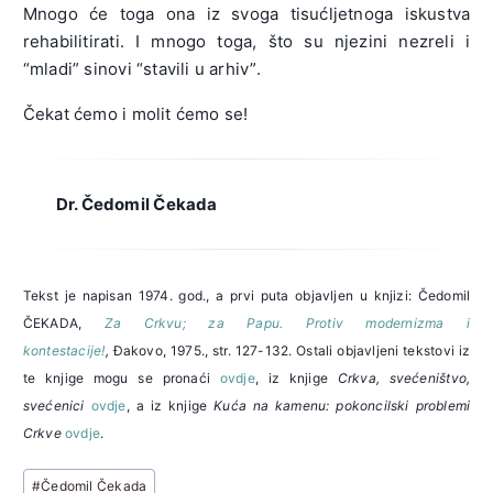
Mnogo će toga ona iz svoga tisućljetnoga iskustva
rehabilitirati. I mnogo toga, što su njezini nezreli i
“mladi” sinovi “stavili u arhiv”.
Čekat ćemo i molit ćemo se!
Dr. Čedomil Čekada
Tekst je napisan 1974. god., a prvi puta objavljen u knjizi: Čedomil
ČEKADA,
Za Crkvu; za Papu. Protiv modernizma i
kontestacije!
,
Đakovo, 1975., str. 127-132. Ostali objavljeni tekstovi iz
te knjige mogu se pronaći
ovdje
, iz knjige
Crkva, svećeništvo,
svećenici
ovdje
, a iz knjige
Kuća na kamenu: pokoncilski problemi
Crkve
ovdje
.
Post
#
Čedomil Čekada