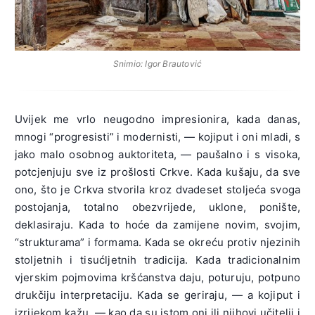
Snimio: Igor Brautović
Uvijek me vrlo neugodno impresionira, kada danas,
mnogi “progresisti” i modernisti, — kojiput i oni mladi, s
jako malo osobnog auktoriteta, — paušalno i s visoka,
potcjenjuju sve iz prošlosti Crkve. Kada kušaju, da sve
ono, što je Crkva stvorila kroz dvadeset stoljeća svoga
postojanja, totalno obezvrijede, uklone, ponište,
deklasiraju. Kada to hoće da zamijene novim, svojim,
“strukturama” i formama. Kada se okreću protiv njezinih
stoljetnih i tisućljetnih tradicija. Kada tradicionalnim
vjerskim pojmovima kršćanstva daju, poturuju, potpuno
drukčiju interpretaciju. Kada se geriraju, — a kojiput i
izrijekom kažu, — kao da su istom oni ili njihovi učitelji i