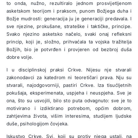
to onda, nužno, rezultiralo jednom prosvijetljenom
asketskom teorijom i praksom, punom Božjega duha i
Božje mudrosti: generacija ju je generaciji predavala. I
sve njezine, prokušane, strateške i taktičke, principe.
Svako njezino asketsko načelo, svaki onaj refleksni
princip, koji je, složno, prihvaćala ta vojska tražitelja
Božjih, bio je potvrđen i provjeren od bezbroj duša
dobre volje.
I u disciplinskoj praksi Crkve. Nijesu nje stvarali
zakonodavci za katedrom ni teoretičari prava. Nju su
stvarali, najodgovorniji, pastiri Crkve. Iza tisućljetnih
pokušaja, eksperimenata, uspjeha i neuspjeha. Sve je
ona, što su usvojili, bilo sto puta odvagnuto: sve je to
motivirano i izdiktirano potrebom, općim dobrom,
zahtjevima života, višim interesima, studijem ljudske
duše, psihologijom čovjeka.
Iskustvo Crkve. Svi, koji su protiv njega ustali, na