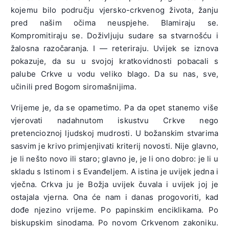
kojemu bilo području vjersko-crkvenog života, žanju
pred našim očima neuspjehe. Blamiraju se.
Kompromitiraju se. Doživljuju sudare sa stvarnošću i
žalosna razočaranja. I — reteriraju. Uvijek se iznova
pokazuje, da su u svojoj kratkovidnosti pobacali s
palube Crkve u vodu veliko blago. Da su nas, sve,
učinili pred Bogom siromašnijima.
Vrijeme je, da se opametimo. Pa da opet stanemo više
vjerovati nadahnutom iskustvu Crkve nego
pretencioznoj ljudskoj mudrosti. U božanskim stvarima
sasvim je krivo primjenjivati kriterij novosti. Nije glavno,
je li nešto novo ili staro; glavno je, je li ono dobro: je li u
skladu s Istinom i s Evanđeljem. A istina je uvijek jedna i
vječna. Crkva ju je Božja uvijek čuvala i uvijek joj je
ostajala vjerna. Ona će nam i danas progovoriti, kad
dođe njezino vrijeme. Po papinskim enciklikama. Po
biskupskim sinodama. Po novom Crkvenom zakoniku.