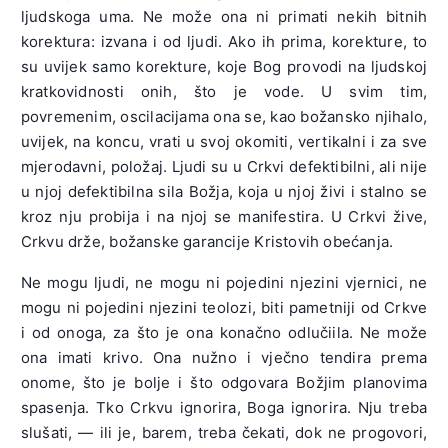
ljudskoga uma. Ne može ona ni primati nekih bitnih
korektura: izvana i od ljudi. Ako ih prima, korekture, to
su uvijek samo korekture, koje Bog provodi na ljudskoj
kratkovidnosti onih, što je vode. U svim tim,
povremenim, oscilacijama ona se, kao božansko njihalo,
uvijek, na koncu, vrati u svoj okomiti, vertikalni i za sve
mjerodavni, položaj. Ljudi su u Crkvi defektibilni, ali nije
u njoj defektibilna sila Božja, koja u njoj živi i stalno se
kroz nju probija i na njoj se manifestira. U Crkvi žive,
Crkvu drže, božanske garancije Kristovih obećanja.
Ne mogu ljudi, ne mogu ni pojedini njezini vjernici, ne
mogu ni pojedini njezini teolozi, biti pametniji od Crkve
i od onoga, za što je ona konačno odlučiila. Ne može
ona imati krivo. Ona nužno i vječno tendira prema
onome, što je bolje i što odgovara Božjim planovima
spasenja. Tko Crkvu ignorira, Boga ignorira. Nju treba
slušati, — ili je, barem, treba čekati, dok ne progovori,