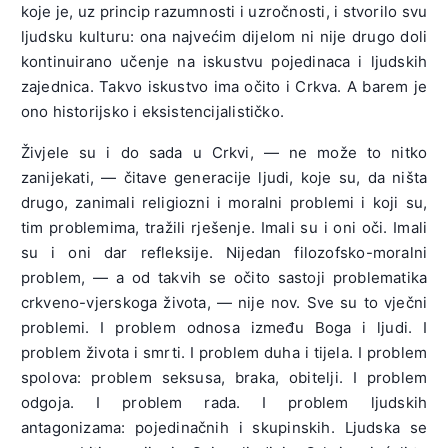
koje je, uz princip razumnosti i uzročnosti, i stvorilo svu
ljudsku kulturu: ona najvećim dijelom ni nije drugo doli
kontinuirano učenje na iskustvu pojedinaca i ljudskih
zajednica. Takvo iskustvo ima očito i Crkva. A barem je
ono historijsko i eksistencijalističko.
Živjele su i do sada u Crkvi, — ne može to nitko
zanijekati, — čitave generacije ljudi, koje su, da ništa
drugo, zanimali religiozni i moralni problemi i koji su,
tim problemima, tražili rješenje. Imali su i oni oči. Imali
su i oni dar refleksije. Nijedan filozofsko-moralni
problem, — a od takvih se očito sastoji problematika
crkveno-vjerskoga života, — nije nov. Sve su to vječni
problemi. I problem odnosa između Boga i ljudi. I
problem života i smrti. I problem duha i tijela. I problem
spolova: problem seksusa, braka, obitelji. I problem
odgoja. I problem rada. I problem ljudskih
antagonizama: pojedinačnih i skupinskih. Ljudska se