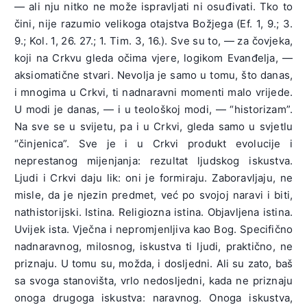
— ali nju nitko ne može ispravljati ni osuđivati. Tko to
čini, nije razumio velikoga otajstva Božjega (Ef. 1, 9.; 3.
9.; Kol. 1, 26. 27.; 1. Tim. 3, 16.). Sve su to, — za čovjeka,
koji na Crkvu gleda očima vjere, logikom Evanđelja, —
aksiomatične stvari. Nevolja je samo u tomu, što danas,
i mnogima u Crkvi, ti nadnaravni momenti malo vrijede.
U modi je danas, — i u teološkoj modi, — “historizam”.
Na sve se u svijetu, pa i u Crkvi, gleda samo u svjetlu
“činjenica”. Sve je i u Crkvi produkt evolucije i
neprestanog mijenjanja: rezultat ljudskog iskustva.
Ljudi i Crkvi daju lik: oni je formiraju. Zaboravljaju, ne
misle, da je njezin predmet, već po svojoj naravi i biti,
nathistorijski. Istina. Religiozna istina. Objavljena istina.
Uvijek ista. Vječna i nepromjenljiva kao Bog. Specifično
nadnaravnog, milosnog, iskustva ti ljudi, praktično, ne
priznaju. U tomu su, možda, i dosljedni. Ali su zato, baš
sa svoga stanovišta, vrlo nedosljedni, kada ne priznaju
onoga drugoga iskustva: naravnog. Onoga iskustva,