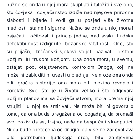
nužno se onda u njoj mora skupljati i taložiti i sve ono,
što čovjeka i čovječanstvo izdiže nad njegove prirodne
slabosti i bijede i vodi ga u posjed više životne
mudrosti: stalne i sigurne. Nužno se onda u njoj mora i
osjećati i očitovati i princip jedne, nad svaku ljudsku
defektibilnost izdignute, božanske vitalnosti. Ono, što
su prijašnji kršćanski vjekovi voljeli nazivati “prstom
Božjim” ili “rukom Božjom”. Ona onda mora, u svemu,
ostajati pod, otajstvenom, kontrolom Onoga, koji ne
može ni zabluditi ni uvesti u bludnju. Ne može ona onda
biti igračka historije: ona mora biti njezino ravnalo i
korektiv. Sve, što je u životu veliko i što odgovara
Božjim planovima sa čovječanstvom, mora prema njoj
strujiti i u njoj se smirivati. Ne može biti ni govora o
tomu, da ona bude pregažena od događaja, da promaši
svoj poziv, da se, trajno, nađe na bespuću i stranputici.
Ni da bude pretečena od drugih: da više ne zadovoljava
bilo potrebama ljudskoga srca, bilo zahtjevima