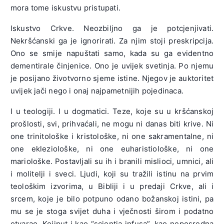
mora tome iskustvu pristupati.
Iskustvo Crkve. Neozbiljno ga je potcjenjivati.
Nekršćanski ga je ignorirati. Za njim stoji preskripcija.
Ono se smije napuštati samo, kada su ga evidentno
dementirale činjenice. Ono je uvijek svetinja. Po njemu
je posijano životvorno sjeme istine. Njegov je auktoritet
uvijek jači nego i onaj najpametnijih pojedinaca.
I u teologiji. I u dogmatici. Teze, koje su u kršćanskoj
prošlosti, svi, prihvaćali, ne mogu ni danas biti krive. Ni
one trinitološke i kristološke, ni one sakramentalne, ni
one ekleziološke, ni one euharistiološke, ni one
mariološke. Postavljali su ih i branili mislioci, umnici, ali
i molitelji i sveci. Ljudi, koji su tražili istinu na prvim
teološkim izvorima, u Bibliji i u predaji Crkve, ali i
srcem, koje je bilo potpuno odano božanskoj istini, pa
mu se je stoga svijet duha i vječnosti širom i podatno
otvarao. Kojiput i kao “scientia infusa”, kao neposredna