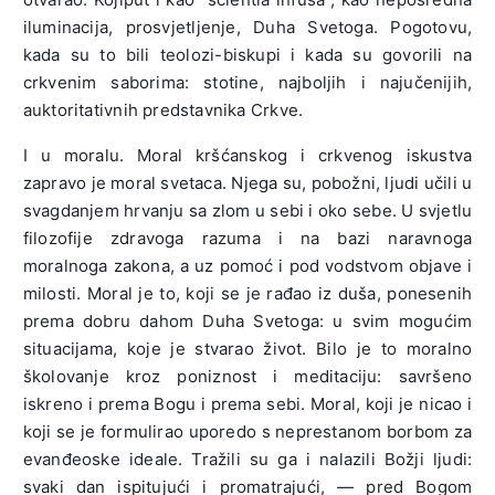
iluminacija, prosvjetljenje, Duha Svetoga. Pogotovu,
kada su to bili teolozi-biskupi i kada su govorili na
crkvenim saborima: stotine, najboljih i najučenijih,
auktoritativnih predstavnika Crkve.
I u moralu. Moral kršćanskog i crkvenog iskustva
zapravo je moral svetaca. Njega su, pobožni, ljudi učili u
svagdanjem hrvanju sa zlom u sebi i oko sebe. U svjetlu
filozofije zdravoga razuma i na bazi naravnoga
moralnoga zakona, a uz pomoć i pod vodstvom objave i
milosti. Moral je to, koji se je rađao iz duša, ponesenih
prema dobru dahom Duha Svetoga: u svim mogućim
situacijama, koje je stvarao život. Bilo je to moralno
školovanje kroz poniznost i meditaciju: savršeno
iskreno i prema Bogu i prema sebi. Moral, koji je nicao i
koji se je formulirao uporedo s neprestanom borbom za
evanđeoske ideale. Tražili su ga i nalazili Božji ljudi:
svaki dan ispitujući i promatrajući, — pred Bogom