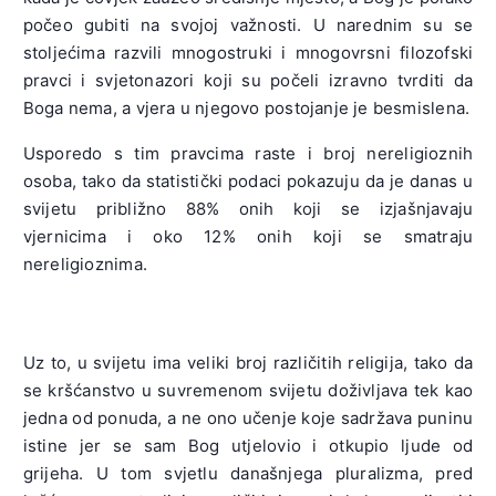
počeo gubiti na svojoj važnosti. U narednim su se
stoljećima razvili mnogostruki i mnogovrsni filozofski
pravci i svjetonazori koji su počeli izravno tvrditi da
Boga nema, a vjera u njegovo postojanje je besmislena.
Usporedo s tim pravcima raste i broj nereligioznih
osoba, tako da statistički podaci pokazuju da je danas u
svijetu približno 88% onih koji se izjašnjavaju
vjernicima i oko 12% onih koji se smatraju
nereligioznima.
Uz to, u svijetu ima veliki broj različitih religija, tako da
se kršćanstvo u suvremenom svijetu doživljava tek kao
jedna od ponuda, a ne ono učenje koje sadržava puninu
istine jer se sam Bog utjelovio i otkupio ljude od
grijeha. U tom svjetlu današnjega pluralizma, pred