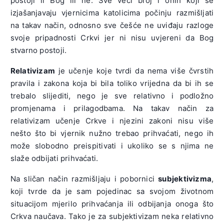
postoji li Bog ili ne. Sve veći broj i onih koji se
izjašanjavaju vjernicima katolicima počinju razmišljati
na takav način, odnosno sve češće ne uviđaju razloge
svoje pripadnosti Crkvi jer ni nisu uvjereni da Bog
stvarno postoji.
Relativizam
je učenje koje tvrdi da nema više čvrstih
pravila i zakona koja bi bila toliko vrijedna da bi ih se
trebalo slijediti, nego je sve relativno i podložno
promjenama i prilagodbama. Na takav način za
relativizam učenje Crkve i njezini zakoni nisu više
nešto što bi vjernik nužno trebao prihvaćati, nego ih
može slobodno preispitivati i ukoliko se s njima ne
slaže odbijati prihvaćati.
Na sličan način razmišljaju i pobornici
subjektivizma
,
koji tvrde da je sam pojedinac sa svojom životnom
situacijom mjerilo prihvaćanja ili odbijanja onoga što
Crkva naučava. Tako je za subjektivizam neka relativno