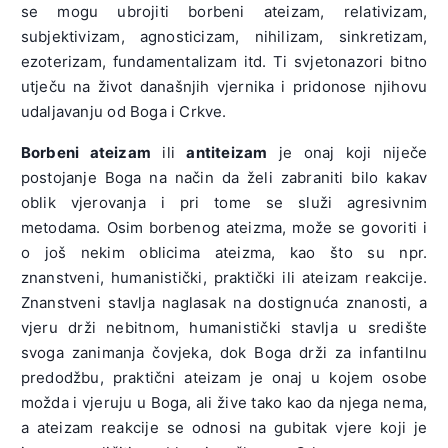
se mogu ubrojiti borbeni ateizam, relativizam,
subjektivizam, agnosticizam, nihilizam, sinkretizam,
ezoterizam, fundamentalizam itd. Ti svjetonazori bitno
utječu na život današnjih vjernika i pridonose njihovu
udaljavanju od Boga i Crkve.
Borbeni ateizam
ili
antiteizam
je onaj koji niječe
postojanje Boga na način da želi zabraniti bilo kakav
oblik vjerovanja i pri tome se služi agresivnim
metodama. Osim borbenog ateizma, može se govoriti i
o još nekim oblicima ateizma, kao što su npr.
znanstveni, humanistički, praktički ili ateizam reakcije.
Znanstveni stavlja naglasak na dostignuća znanosti, a
vjeru drži nebitnom, humanistički stavlja u središte
svoga zanimanja čovjeka, dok Boga drži za infantilnu
predodžbu, praktični ateizam je onaj u kojem osobe
možda i vjeruju u Boga, ali žive tako kao da njega nema,
a ateizam reakcije se odnosi na gubitak vjere koji je