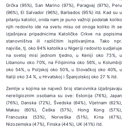
Grčka (95%), San Marino (97%), Paragvaj (97%), Peru
(96%), El Salvador (96%), Barbados (95%) itd. Kad su u
pitanju katolici, onda nam je puno važniji podatak koliko
njih redovito ide na svetu misu od onoga koliko ih se
izjašnjava pripadnicima Katoličke Crkve na popisima
stanovništva ili različitim ispitivanjima. Tako npr.
najviše, tj. oko 94% katolika u Nigeriji redovito sudjeluje
na svetoj misi jednom tjedno, u Keniji oko 73%, u
Libanonu oko 70%, na Filipinima oko 56%, u Kolumbiji
oko 54%, u Poljskoj oko 50%, u Slovačkoj oko 40%, u
Italiji oko 34 %, u Hrvatskoj i Španjolskoj oko 27 % itd.
Zemlje u kojima se najveći broj stanovnika izjašnjavaju
nereligioznim osobama su ove: Estonija (76%), Japan
(76%), Danska (72%), Švedska (64%), Vijetnam (62%),
Makau (60%), Češka (57%), Hong Kong (57%),
Francuska (53%), Norveška (51%), Kina (47%),
Nizozemska (47%), Finska (44%), UK (41%) itd.