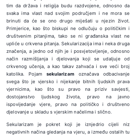
tim da država i religija budu razdvojene, odnosno da
svaka ima vlast nad svojim područjem i ne mora se
brinuti da će se ono drugo miješati u njezin život.
Primjerice, kao što biskupi ne odlučuju o političkim i
društvenim pitanjima, tako se ni građanska vlast ne
upliće u crkvena pitanja. Sekularizacija ima i neka druga
značenja, a jedno od njih je i posvjetovljenje, odnosno
način razmišljanja i djelovanja koji se udaljuje od
crkvenog učenja, a kao takav zahvaća i sve veći broj
katolika. Pojam
sekularizam
označava odbacivanje
svega što je vjersko i nijekanje bitnih ljudskih prava
vjernicima, kao što su pravo na priziv savjesti,
dostojanstvo ljudskog života, pravo na javno
ispovijedanje vjere, pravo na političko i društveno
djelovanje u skladu s vjerskim načelima i slično.
Sekularizam je pokret koji je iznjedrio cijeli niz
negativnih načina gledanja na vjeru, a između ostalih tu