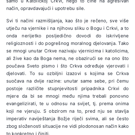
samo u Katoličkoj Crkvi, nego to čine na agresivan
način, opravdavajući i upotrebu sile.
Svi ti načini razmišljanja, kao što je rečeno, sve više
utječu na vjernike i na njihovu sliku o Bogu i Crkvi, a to
onda nerijetko posljedično dovodi do iskrivljene
religioznosti i do pogrešnog moralnog djelovanja. Tako
se mnogi unutar Crkve nazivaju vjernicima i katolicima,
ali žive kao da Boga nema, ne obazirući se na ono što
poučava Sveto pismo i što Crkva određuje vjerovati i
djelovati. To su ozbiljni izazovi s kojima se Crkva
suočava na dvije razine: unutar same sebe, pri čemu
postoje različite stupnjevitosti pripadnika Crkvi do
mjere da bi se mnogi među njima trebali ponovno
evangelizirati, te u odnosu na svijet, tj. prema onima
koji ne vjeruju. S obzirom na to, pred nju se stavlja
imperativ naviještanja Božje riječi svima, ali se često
zbog složenosti situacije ne vidi plodonosan način kako
to konkretno i činiti.