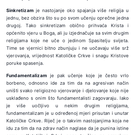
Sinkretizam
je nastojanje oko spajanja više religija u
jednu, bez obzira što su po svom učenju oprečne jedna
drugoj. Tako sinkretizam obično prihvaća Krista i
općenito vjeru u Boga, ali ju izjednačuje sa svim drugim
religijama koje ne uče o jedinom Spasitelju svijeta.
Time se vjernici bitno zbunjuju i ne uočavaju više srž
vjerovanja, vrijednost Katoličke Crkve i snagu Kristove
poruke spasenja.
Fundamentalizam
je pak učenje koje je često vrlo
borbeno, odnosno ide za tim da na agresivan način
uništi svako religiozno vjerovanje i djelovanje koje nije
usklađeno s onim što fundamentalisti zagovaraju. Iako
je više uočljivo u nekim drugim religijama,
fundamentalizam je u određenoj mjeri prisutan i unutar
Katoličke Crkve. Riječ je o takvim nastojanjima koja ne
idu za tim da na zdrav način naglase da je punina istine