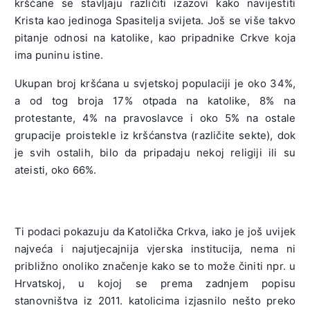
kršćane se stavljaju različiti izazovi kako navijestiti
Krista kao jedinoga Spasitelja svijeta. Još se više takvo
pitanje odnosi na katolike, kao pripadnike Crkve koja
ima puninu istine.
Ukupan broj kršćana u svjetskoj populaciji je oko 34%,
a od tog broja 17% otpada na katolike, 8% na
protestante, 4% na pravoslavce i oko 5% na ostale
grupacije proistekle iz kršćanstva (različite sekte), dok
je svih ostalih, bilo da pripadaju nekoj religiji ili su
ateisti, oko 66%.
Ti podaci pokazuju da Katolička Crkva, iako je još uvijek
najveća i najutjecajnija vjerska institucija, nema ni
približno onoliko značenje kako se to može činiti npr. u
Hrvatskoj, u kojoj se prema zadnjem popisu
stanovništva iz 2011. katolicima izjasnilo nešto preko