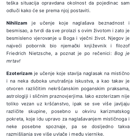
teška situacija opravdana okolnost da pojedinac sam
odluči kako će se prema njoj postaviti.
Nihilizam
je učenje koje naglašava beznadnost i
besmisao, a tvrdi da sve prolazi s ovim životom i zato je
besmisleno vjerovanje u Boga i vječni život. Njegov je
najveći pobornik bio njemački književnik i filozof
Friedrich Nietzsche, a poznat je po rečenici:
Bog je
mrtav!
Ezoterizam
je učenje koje stavlja naglasak na mistično
i na neka duboka unutrašnja iskustva, a kao takav je
otvoren različitim nekršćanskim poganskim praksama,
astrologiji i sličnim praznovjerjima. Iako ezoterizam nije
toliko vezan uz kršćanstvo, ipak se sve više javljaju
različite skupine, posebno u okviru karizmatskog
pokreta, koje idu upravo za naglašavanjem mističnoga i
neke posebne spoznaje, pa se dosljedno takva
razmišljanja sve više uvlače i među vjernike.