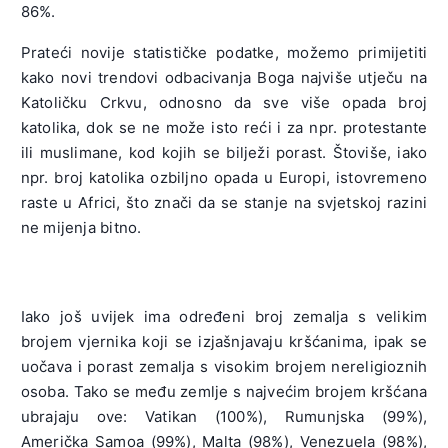
86%.
Prateći novije statističke podatke, možemo primijetiti
kako novi trendovi odbacivanja Boga najviše utječu na
Katoličku Crkvu, odnosno da sve više opada broj
katolika, dok se ne može isto reći i za npr. protestante
ili muslimane, kod kojih se bilježi porast. Štoviše, iako
npr. broj katolika ozbiljno opada u Europi, istovremeno
raste u Africi, što znači da se stanje na svjetskoj razini
ne mijenja bitno.
Iako još uvijek ima određeni broj zemalja s velikim
brojem vjernika koji se izjašnjavaju kršćanima, ipak se
uočava i porast zemalja s visokim brojem nereligioznih
osoba. Tako se među zemlje s najvećim brojem kršćana
ubrajaju ove: Vatikan (100%), Rumunjska (99%),
Američka Samoa (99%), Malta (98%), Venezuela (98%),