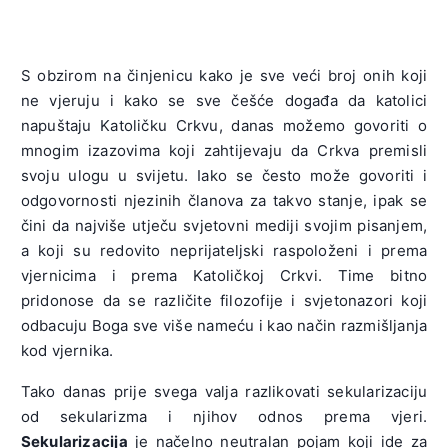
S obzirom na činjenicu kako je sve veći broj onih koji
ne vjeruju i kako se sve češće događa da katolici
napuštaju Katoličku Crkvu, danas možemo govoriti o
mnogim izazovima koji zahtijevaju da Crkva premisli
svoju ulogu u svijetu. Iako se često može govoriti i
odgovornosti njezinih članova za takvo stanje, ipak se
čini da najviše utječu svjetovni mediji svojim pisanjem,
a koji su redovito neprijateljski raspoloženi i prema
vjernicima i prema Katoličkoj Crkvi. Time bitno
pridonose da se različite filozofije i svjetonazori koji
odbacuju Boga sve više nameću i kao način razmišljanja
kod vjernika.
Tako danas prije svega valja razlikovati sekularizaciju
od sekularizma i njihov odnos prema vjeri.
Sekularizacija
je načelno neutralan pojam koji ide za