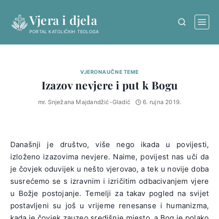
Skip
Vjera i djela
to
content
PORTAL KATOLIČKIH TEOLOGA
VJERONAUČNE TEME
Izazov nevjere i put k Bogu
mr. Snježana Majdandžić-Gladić
6. rujna 2019.
Današnji je društvo, više nego ikada u povijesti,
izloženo izazovima nevjere. Naime, povijest nas uči da
je čovjek oduvijek u nešto vjerovao, a tek u novije doba
susrećemo se s izravnim i izričitim odbacivanjem vjere
u Božje postojanje. Temelji za takav pogled na svijet
postavljeni su još u vrijeme renesanse i humanizma,
kada je čovjek zauzeo središnje mjesto, a Bog je polako