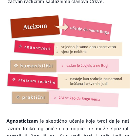
izazvan različitim sablaznima članova Crkve.
Agnosticizam
je skeptično učenje koje tvrdi da je naš
razum toliko ograničen da uopće ne može spoznati