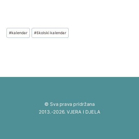
Post
#
kalendar
#
školski kalendar
Tags:
© Sva prava pridržana
2013.-2026. VJERA I DJELA