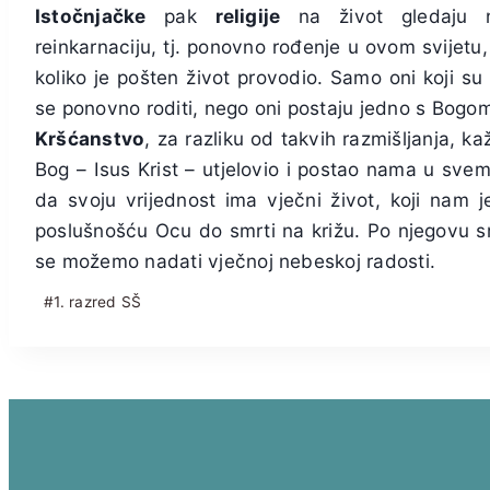
Istočnjačke
pak
religije
na život gledaju n
reinkarnaciju, tj. ponovno rođenje u ovom svijetu,
koliko je pošten život provodio. Samo oni koji su 
se ponovno roditi, nego oni postaju jedno s Bogo
Kršćanstvo
, za razliku od takvih razmišljanja, ka
Bog – Isus Krist – utjelovio i postao nama u sve
da svoju vrijednost ima vječni život, koji nam j
poslušnošću Ocu do smrti na križu. Po njegovu s
se možemo nadati vječnoj nebeskoj radosti.
Post
#
1. razred SŠ
Tags: