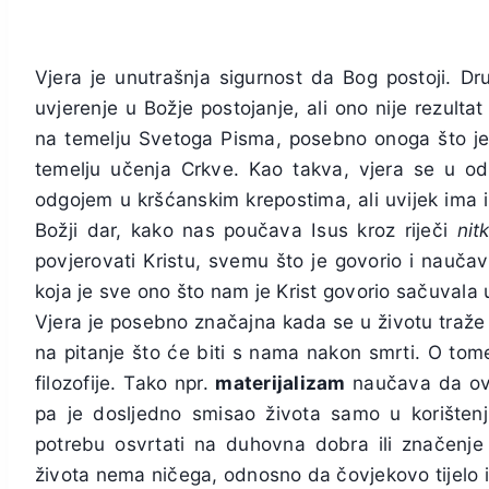
Vjera je unutrašnja sigurnost da Bog postoji. Dru
uvjerenje u Božje postojanje, ali ono nije rezulta
na temelju Svetoga Pisma, posebno onoga što je 
temelju učenja Crkve. Kao takva, vjera se u od
odgojem u kršćanskim krepostima, ali uvijek ima i
Božji dar, kako nas poučava Isus kroz riječi
nit
povjerovati Kristu, svemu što je govorio i naučav
koja je sve ono što nam je Krist govorio sačuvala
Vjera je posebno značajna kada se u životu traže 
na pitanje što će biti s nama nakon smrti. O tome
filozofije. Tako npr.
materijalizam
naučava da ovo
pa je dosljedno smisao života samo u korišten
potrebu osvrtati na duhovna dobra ili značenje v
života nema ničega, odnosno da čovjekovo tijelo 