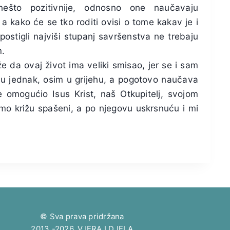
ešto pozitivnije, odnosno one naučavaju
 a kako će se tko roditi ovisi o tome kakav je i
postigli najviši stupanj savršenstva ne trebaju
m.
že da ovaj život ima veliki smisao, jer se i sam
mu jednak, osim u grijehu, a pogotovo naučava
e omogućio Isus Krist, naš Otkupitelj, svojom
mo križu spašeni, a po njegovu uskrsnuću i mi
© Sva prava pridržana
2013.-2026. VJERA I DJELA