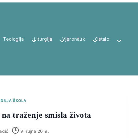
Teologija
Liturgija
Vjeronauk
Ostalo
EDNJA ŠKOLA
na traženje smisla života
adić
9. rujna 2019.