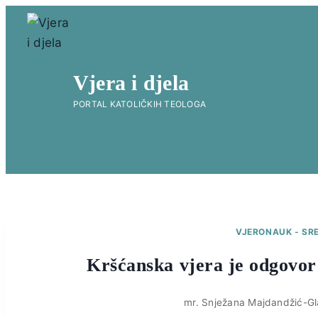
Skip
to
content
Vjera i djela
PORTAL KATOLIČKIH TEOLOGA
VJERONAUK - SR
Kršćanska vjera je odgovor 
mr. Snježana Majdandžić-Gl